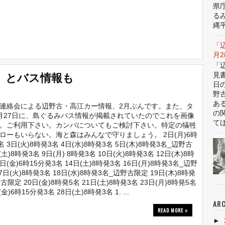
県
る
縄平
「
月
「
、とバス情報も
見
日
野
あ
連絡会による辺野古・高江カー情報、2月ぶんです。また、タ
の
月27日に、島ぐるみバス情報が掲載されていたのでこれを画像
てほ
。ご利用下さい。カンパについてもご検討下さい。特定の犠牲
ローもいらない。海と森はみんなで守りましょう。 2日(月)6時
名 3日(火)8時発3名 4日(水)8時発3名 5日(木)8時発3名_辺野古
(土)8時発3名 9日(月) 8時発3名 10日(火)8時発3名 12日(木)8時
3日(金)6時15分発3名 14日(土)8時発3名 16日(月)8時発3名_辺野
7日(火)8時発3名 18日(水)8時発3名_辺野古限定 19日(木)8時発
古限定 20日(金)8時発5名 21日(土)8時発3名 23日(月)8時発5名
金)6時15分発3名 28日(土)8時発3名 1. ...
ARC
READ MORE »
►