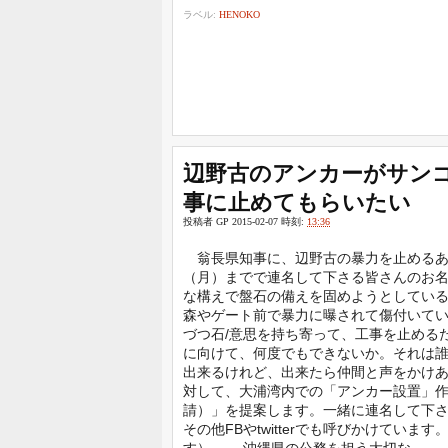
ラベル:
HENOKO
辺野古のアンカーがサン
事に止めてもらいたい
投稿者
GP
2015-02-07
時刻:
13:36
翁長県知事に、辺野古の暴力を止めるあら
（月）までで連名して下さる皆さんのお
な構えで盤石の備えを固めようとしてい
森やゲート前で暴力に曝されて傷付いて
づつ石/意思を持ち寄って、工事を止める
に向けて、何度でもできないか。それは
出来るけれど、出来たら仲間と声をかけあ
対して、大浦湾内での「アンカー設置」
請）」を提案します。一緒に連名して下
その他FBやtwitterでも呼びかけて
す）。 沖縄県の公務を担う大切な ...