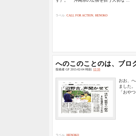
ラベル:
CALL FOR ACTION
,
HENOKO
へのこのことのは、ブロ
投稿者
GP
2015-02-04
時刻:
12:33
おお、へ
ました。
「おやつ
ラベル:
HENOKO