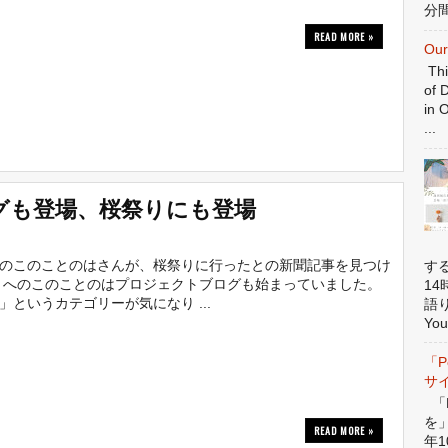
分間
READ MORE »
Our
Thi
of 
in 
...
グも登場、桜祭りにも登場
のこのことのはさんが、桜祭りに行ったとの新聞記事を見つけ
す
 へのこのことのはプロジェクトブログも始まっていました。
1
」というカテゴリーが気になり ...
語
You
「P
サ
「P
を
READ MORE »
年1