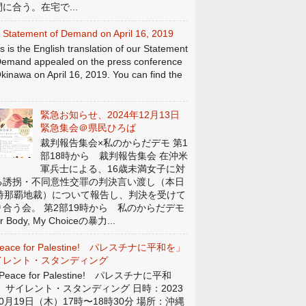
に合う。在宅で...
 Statement of Demand on April 16, 2019
s is the English translation of our Statement
Demand appealed on the press conference
Okinawa on April 16, 2019. You can find the
緊急お知らせ、2024年12月13日
緊急集会＠県民ひろば
裁判報告集会×私のからだデモ 第1
部18時から 裁判報告集会 在沖米
軍兵士による、16歳未満女子に対
る誘拐・不同意性交罪の判決言い渡し（本日
4時那覇地裁）について報告し、判決を受けて
り合う会。 第2部19時から 私のからだデモ
r Body, My Choiceの暴力...
eace for Palestine! パレスチナに平和を」
イレント・スタンディング
eace for Palestine! パレスチナに平和
」 サイレント・スタンディング 日時：2023
0月19日（木）17時〜18時30分 場所：沖縄