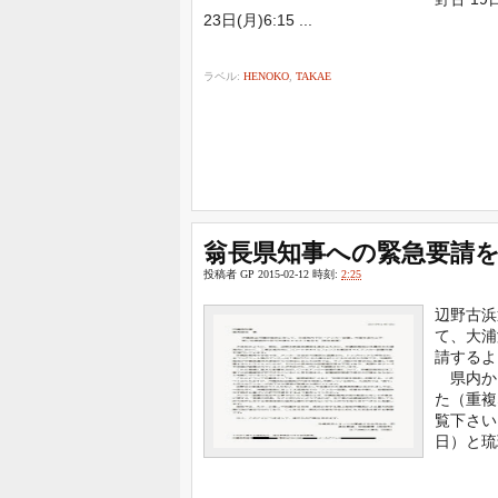
23日(月)6:15 ...
ラベル:
HENOKO
,
TAKAE
翁長県知事への緊急要請
投稿者
GP
2015-02-12
時刻:
2:25
辺野古浜
て、大浦
請するよ
県内から
た（重複
覧下さい
日）と琉