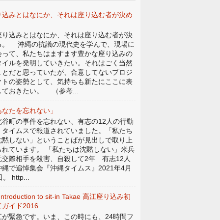
り込みとはなにか、それは座り込む者が決め
。
り込みとはなにか、それは座り込む者が決
る。 沖縄の抗議の現代史を学んで、現場に
会って、私たちはますます豊かな座り込みの
タイルを発明していきたい。それはごく当然
ことだと思っていたが、合意してないプロジ
クトの姿勢として、気持ちも新たにここに表
しておきたい。 （参考...
あなたを忘れない」
谷町の事件を忘れない、有志の12人の行動
、タイムスで報道されていました。「私たち
沈黙しない」ということばが見出しで取り上
られています。 「私たちは沈黙しない」米兵
元交際相手を殺害、自殺して2年 有志12人
沖縄で追悼集会『沖縄タイムス』2021年4月
。 http...
Introduction to sit-in Takae 高江座り込み初
ガイド2016
江が緊急です。いま、この時にも、24時間フ