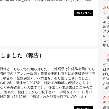
座
る
READ MORE »
座
め
出
ス
の
ェ
明
をしました（報告）
「
北
が
通信とこちらでもお知らせした、「沖縄県は沖縄防衛局に対し
は
湾内での「アンカー設置」作業を中断し直ちに岩礁破砕許可申
げ
う勧告を（緊急要請）」への連名、有り難うございました。
が
612名、県外から2047名、総計で2659名の要請となりまし
が
などを再確認した人数です）。 提出した要請書はここからご
13日
。 連名の一覧はここからご覧下さい。 沖縄タイムス（2月11
球新報（2月12日）で報道された記事を以下に紹介します。 ...
An 
めて
高