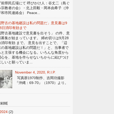
庁前県民広場にて 呼びかけ人：谷丈二（島ぐ
み宗教者の会）・北上田毅・岡本由希子（沖
和市民連絡会） Peace...
辺野古の基地建設は私の問題だ」意見書は9
28日消印有効まで
辺野古基地建設で意見書を出そう」 の件、意
書募集が始まっています。 締め切りは9月28
の消印有効 まで。 意見を出すことで、「辺
古の基地建設は私の問題だ！」と、当事者で
ると主張する機会になる。いろんな角度から
関心を、基地を作らせないちからに結びつけ
しいと願っていま...
November 4, 2020, R.I.P.
写真群1970制作、吉岡功撮影
『沖縄：69-70』（1970）より。
HIVE
2024
(2)