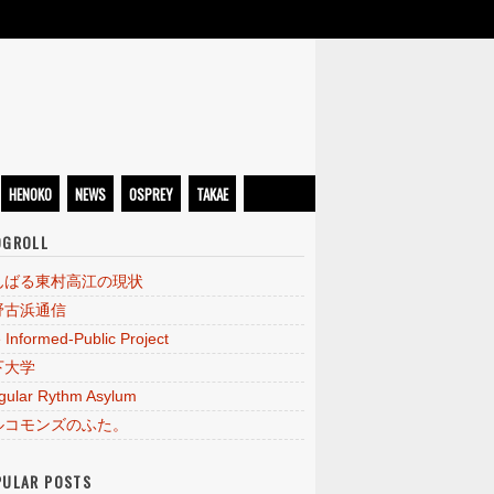
HENOKO
NEWS
OSPREY
TAKAE
OGROLL
んばる東村高江の現状
野古浜通信
 Informed-Public Project
下大学
egular Rythm Asylum
ルコモンズのふた。
PULAR POSTS