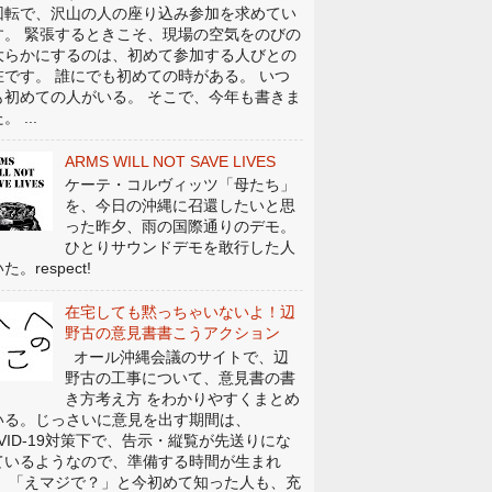
回転で、沢山の人の座り込み参加を求めてい
す。 緊張するときこそ、現場の空気をのびの
大らかにするのは、初めて参加する人びとの
在です。 誰にでも初めての時がある。 いつ
も初めての人がいる。 そこで、今年も書きま
。 ...
ARMS WILL NOT SAVE LIVES
ケーテ・コルヴィッツ「母たち」
を、今日の沖縄に召還したいと思
った昨夕、雨の国際通りのデモ。
ひとりサウンドデモを敢行した人
た。respect!
在宅しても黙っちゃいないよ！辺
野古の意見書書こうアクション
オール沖縄会議のサイトで、辺
野古の工事について、意見書の書
き方考え方 をわかりやすくまとめ
いる。じっさいに意見を出す期間は、
OVID-19対策下で、告示・縦覧が先送りにな
ているようなので、準備する時間が生まれ
。 「えマジで？」と今初めて知った人も、充