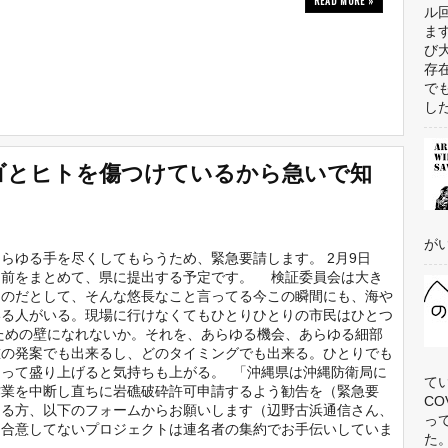
READ MORE »
ル
ま
び
存
で
した
ゴとヒトを傷つけているから急いで知
がい
ゆる手を尽くしてもらうため、緊急要請します。 2月9日
名前をまとめて、県に提出する予定です。 検証委員会は大き
るのだとして、そんな悠長なこと言ってる今この瞬間にも、海や
いる人がいる。現場に行けなくてもひとりひとりの市民はひとつ
ための壁になれないか。それを、あらゆる機会、あらゆる細部
誰の発案でも出来るし、どのタイミングでも出来る。ひとりでも
って盛り上げると気持ちも上がる。 「沖縄県は沖縄防衛局に
て
作業を中断し直ちに岩礁破砕許可申請するよう勧告を（緊急要
C
さる方、以下のフォームからお願いします（辺野古浜通信さん、
っ
います。合意してないプロジェクトは連名者の集約でお手伝いしていま
た