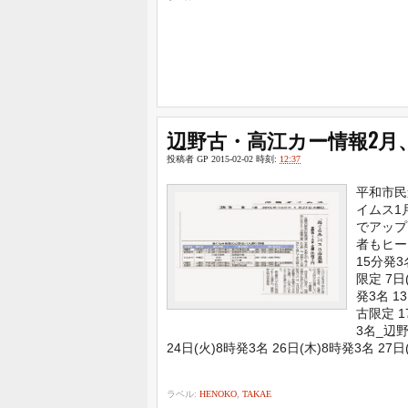
辺野古・高江カー情報2月
投稿者
GP
2015-02-02
時刻:
12:37
平和市民
イムス1
でアップ
者もヒー
15分発3
限定 7日
発3名 1
古限定 1
3名_辺野
24日(火)8時発3名 26日(木)8時発3名 27日(
ラベル:
HENOKO
,
TAKAE