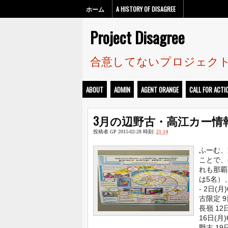
ホーム
A HISTORY OF DISAGREE
Project Disagree
合意してないプロジェク
ABOUT
ADMIN
AGENT ORANGE
CALL FOR ACTI
3月の辺野古・高江カー情
投稿者
GP
2015-02-28
時刻:
21:14
ふーむ、
ことで、
れも那覇
は5名）
- 2日(月
古限定 9日
長嶺 12日
16日(月)
野古 19日