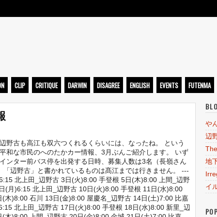
ト
ON
CLIP
CRITIQUE
DARWIN
DISAGREE
ENGLISH
EVENTS
FUTENMA
BL
報
や
辺
辺野古も高江も双六つくれるくらいには、なったね。 という
The
平和な市民のへのたかカー情報、3月ぶんご紹介します。 いず
インター前バス停を出発する日時、募集人数は3名（長嶺さん
地
、「辺野古」と書かれているものは髙江までは行きません。 ---
Irr
)6:15 北上田_辺野古 3日(火)8:00 手登根 5日(木)8:00 上間_辺野
イ
(月)6:15 北上田_辺野古 10日(火)8:00 手登根 11日(水)8:00
(木)8:00 石川 13日(金)8:00 屋慶名_辺野古 14日(土)7:00 比嘉
6:15 北上田_辺野古 17日(火)8:00 手登根 18日(水)8:00 新里_辺
PO
(木)8:00 上間_辺野古 20日(金)8:00 金城 21日(土)7:00 比嘉