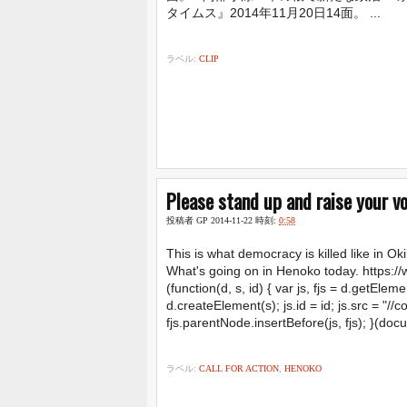
タイムス』2014年11月20日14面。 ...
ラベル:
CLIP
Please stand up and raise your vo
投稿者
GP
2014-11-22
時刻:
0:58
This is what democracy is killed like in 
What's going on in Henoko today. https
(function(d, s, id) { var js, fjs = d.getEl
d.createElement(s); js.id = id; js.src = "/
fjs.parentNode.insertBefore(js, fjs); }(docu
ラベル:
CALL FOR ACTION
,
HENOKO