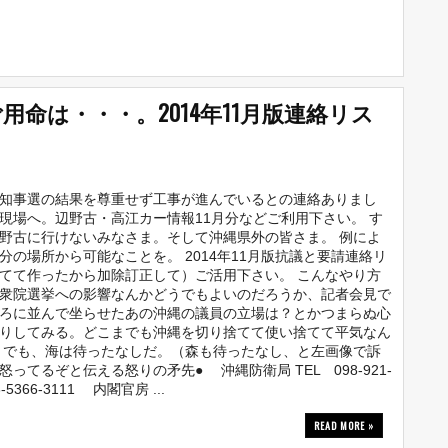
命は・・・。2014年11月版連絡リス
知事選の結果を尊重せず工事が進んでいるとの連絡ありまし
現場へ。辺野古・高江カー情報11月分などご利用下さい。 す
野古に行けないみなさま。そして沖縄県外の皆さま。 例によ
分の場所から可能なことを。 2014年11月版抗議と要請連絡リ
てて作ったから加除訂正して）ご活用下さい。 こんなやり方
衆院選挙への影響なんかどうでもよいのだろうか、記者会見で
ろに並んで坐らせたあの沖縄の議員の立場は？とかつまらぬ心
りしてみる。どこまでも沖縄を切り捨てて使い捨てて平気なん
 でも、海は待ったなしだ。（森も待ったなし、と左画像で訴
ってるぞと伝える怒りの矛先● 沖縄防衛局 TEL 098-921-
-5366-3111 内閣官房 ...
READ MORE »