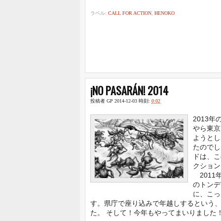
ラベル:
CALL FOR ACTION
,
HENOKO
¡NO PASARÁN! 2014
投稿者
GP
2014-12-03
時刻:
0:02
2013
やら東京
ようとし
たのでし
ドは、こ
クション
2011
のトンデ
に、こっ
す。県庁で座り込みで年越しするという
た。 そして！今年もやってまいりました！ ¡NO 