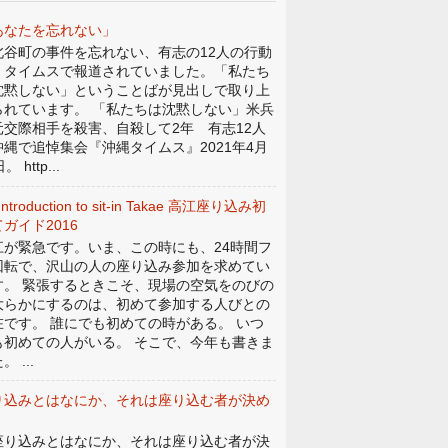
あなたを忘れない」
谷町の事件を忘れない、有志の12人の行動
、タイムスで報道されていました。「私たち
沈黙しない」ということばが見出しで取り上
られています。 「私たちは沈黙しない」米兵
元交際相手を殺害、自殺して2年 有志12人
沖縄で追悼集会『沖縄タイムス』2021年4月
。 http...
Introduction to sit-in Takae 高江座り込み初
ガイド2016
江が緊急です。いま、この時にも、24時間フ
回転で、沢山の人の座り込み参加を求めてい
す。 緊張するときこそ、現場の空気をのびの
大らかにするのは、初めて参加する人びとの
在です。 誰にでも初めての時がある。 いつ
も初めての人がいる。 そこで、今年も書きま
。 ...
り込みとはなにか、それは座り込む者が決め
。
り込みとはなにか、それは座り込む者が決