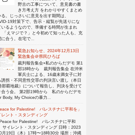
野古の工事について、意見書の書
き方考え方 をわかりやすくまとめ
いる。じっさいに意見を出す期間は、
OVID-19対策下で、告示・縦覧が先送りにな
ているようなので、準備する時間が生まれ
。 「えマジで？」と今初めて知った人も、充
に合う。在宅で...
緊急お知らせ、2024年12月13日
緊急集会＠県民ひろば
裁判報告集会×私のからだデモ 第1
部18時から 裁判報告集会 在沖米
軍兵士による、16歳未満女子に対
る誘拐・不同意性交罪の判決言い渡し（本日
4時那覇地裁）について報告し、判決を受けて
り合う会。 第2部19時から 私のからだデモ
r Body, My Choiceの暴力...
eace for Palestine! パレスチナに平和を」
イレント・スタンディング
eace for Palestine! パレスチナに平和
」 サイレント・スタンディング 日時：2023
0月19日（木）17時〜18時30分 場所：沖縄