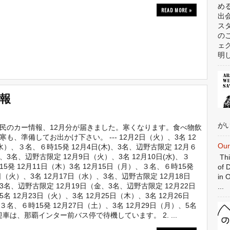
め
READ MORE »
出
ス
の
ェ
明
情報
がい
民のカー情報、12月分が届きました。寒くなります。食べ物飲
寒も、準備してお出かけ下さい。 --- 12月2日（火）、3名 12
Our
水）、３名、６時15発 12月4日(木)、3名、辺野古限定 12月６
、3名、辺野古限定 12月9日（火）、3名 12月10日(水)、３
Thi
15発 12月11日（木）3名 12月15日（月）、３名、６時15発
of 
日（火）、3名 12月17日（水）、3名、辺野古限定 12月18日
in 
3名、辺野古限定 12月19日（金、3名、辺野古限定 12月22日
...
名 12月23日（火）、3名 12月25日（木）、3名 12月26日
３名、６時15発 12月27日（土）、3名 12月29日（月）、5名
迎車は、那覇インター前バス停で待機しています。 2. ...