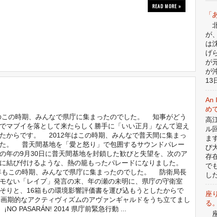
READ MORE »
「
北
が
は
げ
が
が
13日
An 
めて
年のこの時期、みんなで県庁に集まったのでした。 知事がどう
高
でマブイを落として来たらしく勝手に「いい正月」なんて迎え
ル
たからです。 2012年はこの時期、みんなで普天間に集まっ
ま
た。 普天間基地を「愛と怒り」で包囲するサウンドパレー
び
の年の9月30日に普天間基地を封鎖した歓びと失望を、次のア
存
に結び付けるような、熱の籠もったパレードになりました。
で
年もこの時期、みんなで県庁に集まったのでした。 防衛局長
した
モない「レイプ」発言の末、年の瀬の未明に、県庁の守衛室
そりと、16箱もの環境影響評価書を運び込もうとしたからで
座
、画期的なアクティヴィズムのアヴァンギャルドをうち立てまし
る
PASARÁN! 2014 県庁前緊急行動 ...
座