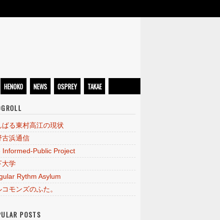
HENOKO
NEWS
OSPREY
TAKAE
OGROLL
んばる東村高江の現状
野古浜通信
 Informed-Public Project
下大学
egular Rythm Asylum
ルコモンズのふた。
PULAR POSTS