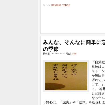
ラベル:
HENOKO
,
TAKAE
みんな、そんなに簡単に
の季節
投稿者
GP
2014-12-02
時刻:
2:26
「自滅戦
意技はコ
ストーン
か毎回冒
遅れてい
けて、も
て。 地
と記録さ
なったん
う野心は、「誠実」や「信頼」を担保し