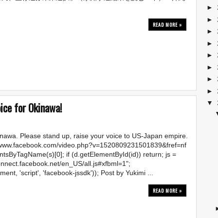
►
►
READ MORE »
►
►
►
►
►
►
▼
ice for Okinawa!
Okinawa. Please stand up, raise your voice to US-Japan empire.
://www.facebook.com/video.php?v=1520809231501839&fref=nf
ementsByTagName(s)[0]; if (d.getElementById(id)) return; js =
/connect.facebook.net/en_US/all.js#xfbml=1";
ment, 'script', 'facebook-jssdk')); Post by Yukimi ...
READ MORE »