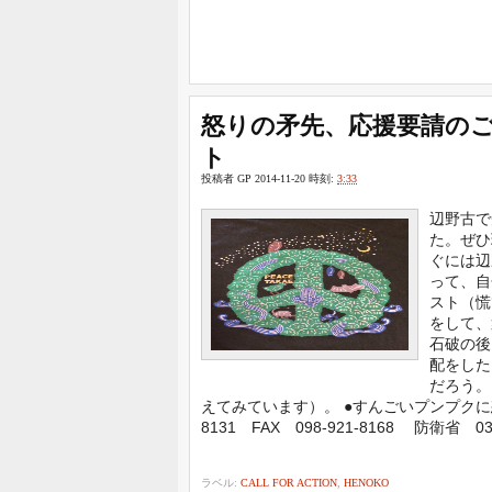
怒りの矛先、応援要請のご用
ト
投稿者
GP
2014-11-20
時刻:
3:33
辺野古で
た。ぜひ
ぐには辺
って、自
スト（慌
をして、
石破の後
配をした
だろう。
えてみています）。 ●すんごいプンプクに怒
8131 FAX 098-921-8168 防衛省 03
ラベル:
CALL FOR ACTION
,
HENOKO