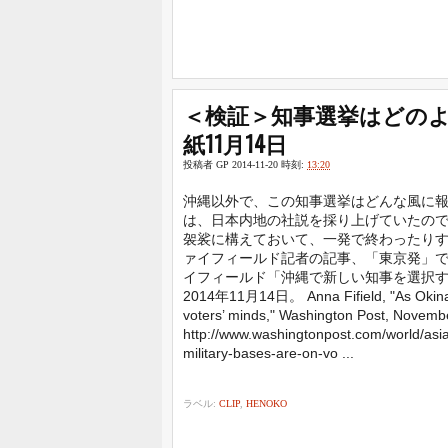
＜検証＞知事選挙はどの
紙11月14日
投稿者
GP
2014-11-20
時刻:
13:20
沖縄以外で、この知事選挙はどんな風に
は、日本内地の社説を採り上げていたの
袈裟に構えておいて、一発で終わったりす
ァイフィールド記者の記事、「東京発」で
イフィールド「沖縄で新しい知事を選択
2014年11月14日。 Anna Fifield, "As Okinawa
voters’ minds," Washington Post, Novemb
http://www.washingtonpost.com/world/asi
military-bases-are-on-vo ...
ラベル:
CLIP
,
HENOKO