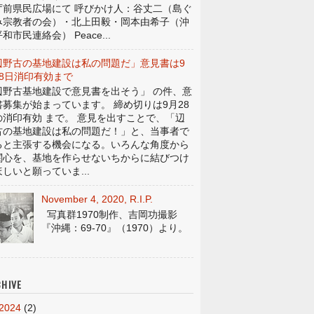
庁前県民広場にて 呼びかけ人：谷丈二（島ぐ
み宗教者の会）・北上田毅・岡本由希子（沖
和市民連絡会） Peace...
辺野古の基地建設は私の問題だ」意見書は9
28日消印有効まで
辺野古基地建設で意見書を出そう」 の件、意
書募集が始まっています。 締め切りは9月28
の消印有効 まで。 意見を出すことで、「辺
古の基地建設は私の問題だ！」と、当事者で
ると主張する機会になる。いろんな角度から
関心を、基地を作らせないちからに結びつけ
しいと願っていま...
November 4, 2020, R.I.P.
写真群1970制作、吉岡功撮影
『沖縄：69-70』（1970）より。
HIVE
2024
(2)