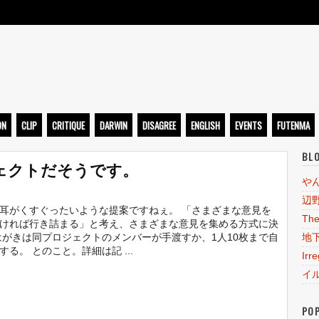
ト
ON
CLIP
CRITIQUE
DARWIN
DISAGREE
ENGLISH
EVENTS
FUTENMA
BL
ェクトだそうです。
や
辺
耳がくすぐったいような提案ですねぇ。 「さまざまな意見を
The
ければ行き詰まる」と考え、さまざまな意見を集める方式に決
はがきは同プロジェクトのメンバーが手渡すか、1人10枚まで自
地
する。 とのこと。詳細は記 ...
Irr
イ
PO