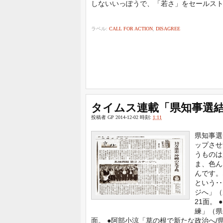
しないいっぽうで、「若さ」をセールストーク
ラベル:
CALL FOR ACTION
,
DISAGREE
タイムス連載「県知事選
投稿者
GP
2014-12-02
時刻:
1:11
県知事選
ップさせ
うものは
ま、色ん
んです。
という･
ジへ」（
21面。
練」（県
面。 ●阿部小涼「草の根で新たな政治へ