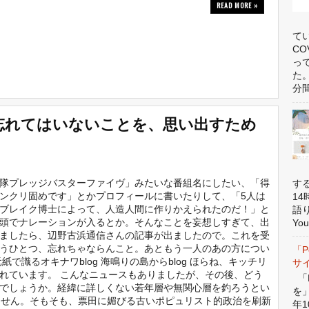
READ MORE »
て
C
っ
た
分間
忘れてはいないことを、思い出すため
隊プレッジバスターファイヴ」みたいな番組名にしたい、「得
す
ンクリ固めです」とかプロフィールに書いたりして、「5人は
1
ブレイク博士によって、人造人間に作りかえられたのだ！」と
語
頭でナレーションが入るとか。そんなことを妄想しすぎて、出
You
ましたら、辺野古浜通信さんの記事が出ましたので。これを受
うひとつ、忘れちゃならんこと。あともう一人のあの方につい
「P
元紙で識るオキナワblog 海鳴りの島からblog ほらね、キッチリ
サ
れています。 こんなニュースもありましたが、その後、どう
「P
でしょうか。経緯に詳しくない若年層や無関心層を釣ろうとい
を
ません。そもそも、票田に媚びる古いポピュリスト的政治を刷新
年1