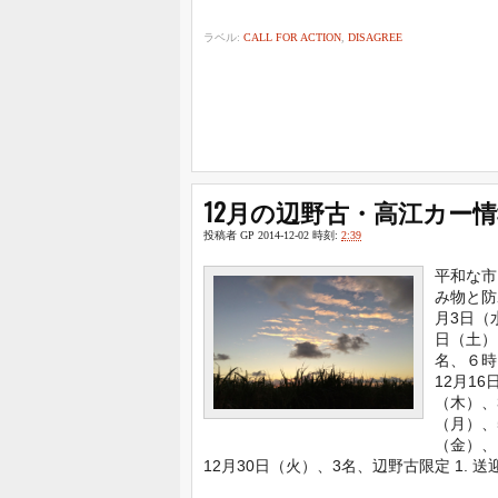
ラベル:
CALL FOR ACTION
,
DISAGREE
12月の辺野古・高江カー
投稿者
GP
2014-12-02
時刻:
2:39
平和な市
み物と防
月3日（
日（土）
名、６時
12月16
（木）、
（月）、5
（金）、
12月30日（火）、3名、辺野古限定 1. 送