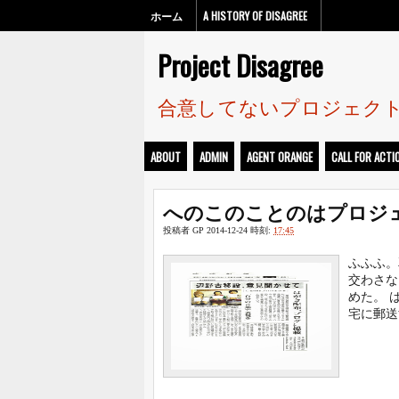
ホーム
A HISTORY OF DISAGREE
Project Disagree
合意してないプロジェク
ABOUT
ADMIN
AGENT ORANGE
CALL FOR ACTI
へのこのことのはプロジ
投稿者
GP
2014-12-24
時刻:
17:45
ふふふ。
交わさな
めた。 
宅に郵送