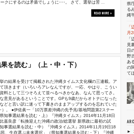
にするのは矛盾でしょうに･･･。 さて、選挙は苦 ...
県
る
READ MORE »
縄平
「
月
「
見
日
野
結果を読む」（上・中・下）
あ
の
てほ
挙の結果を受けて掲載された沖縄タイムス文化欄の三連載。ア
て頂きます（いろいろアレなんですが、一応、やはり、こうい
資料として三つそろえて並べるべきかなあ、なんて思ってさ。
な意見があるということです。GPも9歳だからオトナになった
などと言い訳に迷って下書きのままアップするのを忘れていた
･･）。 ●伊佐眞一「10万票差沖縄の先予兆/基地問題第2ステー
県知事選結果を読む・上）『沖縄タイムス』2014年11月18日
ARC
 ●比嘉良彦「転換迎えた沖縄の政治/総選挙 新県政に最初の試
知事選結果を読む・中）『沖縄タイムス』2014年11月19日18
►
/県民、生存選ぶ未来選択」（県知事選結果を読む・下）『沖縄