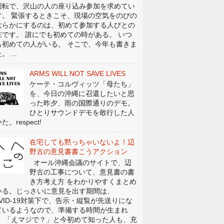
回転で、沢山の人の座り込み参加を求めてい
す。 緊張するときこそ、現場の空気をのびの
大らかにするのは、初めて参加する人びとの
在です。 誰にでも初めての時がある。 いつ
も初めての人がいる。 そこで、今年も書きま
。 ...
ARMS WILL NOT SAVE LIVES
ケーテ・コルヴィッツ「母たち」
を、今日の沖縄に召還したいと思
った昨夕、雨の国際通りのデモ。
ひとりサウンドデモを敢行した人
た。respect!
在宅しても黙っちゃいないよ！辺
野古の意見書書こうアクション
オール沖縄会議のサイトで、辺
野古の工事について、意見書の書
き方考え方 をわかりやすくまとめ
いる。じっさいに意見を出す期間は、
OVID-19対策下で、告示・縦覧が先送りにな
ているようなので、準備する時間が生まれ
。 「えマジで？」と今初めて知った人も、充