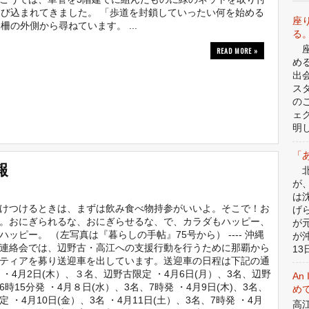
び込まれてきました。 「歩道を封鎖していったい何を始める
座
の外側から尋ねています。 ...
る
座
READ MORE »
め
出
ス
の
ェ
明
「
報
北
が
は
けつけるときは、まずは飲み食べ物持参がいいよ。そこで！お
げ
。おにぎられるな、おにぎらせるな、で、カラダもハッピー、
が
ハッピー。 （左写真は『暮らしの手帖』75号から） ---- 沖縄
が
連絡会では、辺野古・高江への支援行動を行うために那覇から
13日
ティアを募り送迎車を出しています。送迎車の日程は下記の通
 ・4月2日(木）、３名、辺野古限定 ・4月6日(月）、3名、辺野
An 
6時15分発 ・4月８日(水）、3名、7時発 ・4月9日(木)、3名、
めて
 ・4月10日(金）、3名 ・4月11日(土）、3名、7時発 ・4月
高