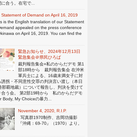
に合う。在宅で...
 Statement of Demand on April 16, 2019
s is the English translation of our Statement
Demand appealed on the press conference
Okinawa on April 16, 2019. You can find the
緊急お知らせ、2024年12月13日
緊急集会＠県民ひろば
裁判報告集会×私のからだデモ 第1
部18時から 裁判報告集会 在沖米
軍兵士による、16歳未満女子に対
る誘拐・不同意性交罪の判決言い渡し（本日
4時那覇地裁）について報告し、判決を受けて
り合う会。 第2部19時から 私のからだデモ
r Body, My Choiceの暴力...
November 4, 2020, R.I.P.
写真群1970制作、吉岡功撮影
『沖縄：69-70』（1970）より。