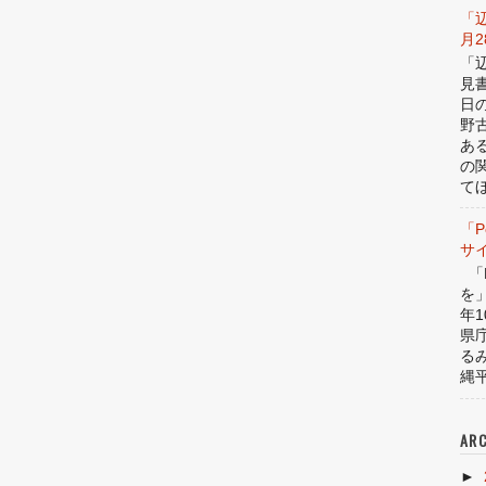
「
月
「
見
日
野
あ
の
てほ
「P
サ
「P
を
年1
県
る
縄平
ARC
►