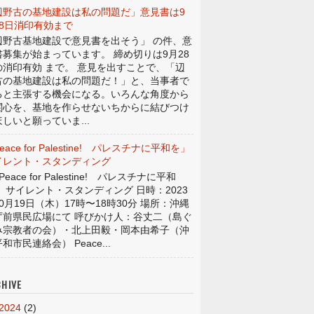
辺野古の基地建設は私の問題だ」意見書は9
28日消印有効まで
辺野古基地建設で意見書を出そう」 の件、意
書募集が始まっています。 締め切りは9月28
の消印有効 まで。 意見を出すことで、「辺
古の基地建設は私の問題だ！」と、当事者で
ると主張する機会になる。いろんな角度から
関心を、基地を作らせないちからに結びつけ
しいと願っていま...
eace for Palestine! パレスチナに平和を」
イレント・スタンディング
eace for Palestine! パレスチナに平和
」 サイレント・スタンディング 日時：2023
0月19日（木）17時〜18時30分 場所：沖縄
庁前県民広場にて 呼びかけ人：谷丈二（島ぐ
み宗教者の会）・北上田毅・岡本由希子（沖
和市民連絡会） Peace...
HIVE
2024
(2)