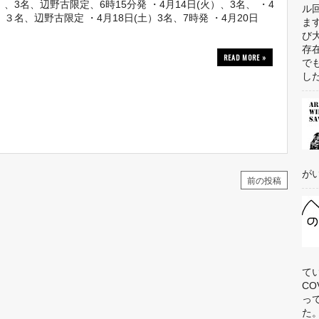
）、3名、辺野古限定、6時15分発 ・4月14日(火）、3名、 ・4
ル
)、３名、辺野古限定 ・4月18日(土）3名、7時発 ・4月20日
ま
び
存
READ MORE »
で
した
がい
前の投稿
て
C
っ
た