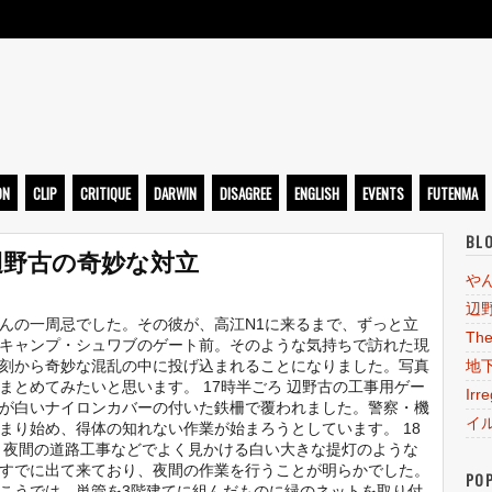
ト
ON
CLIP
CRITIQUE
DARWIN
DISAGREE
ENGLISH
EVENTS
FUTENMA
BL
辺野古の奇妙な対立
や
辺
んの一周忌でした。その彼が、高江N1に来るまで、ずっと立
The
キャンプ・シュワブのゲート前。そのような気持ちで訪れた現
刻から奇妙な混乱の中に投げ込まれることになりました。写真
地
まとめてみたいと思います。 17時半ごろ 辺野古の工事用ゲー
Irr
が白いナイロンカバーの付いた鉄柵で覆われました。警察・機
イ
まり始め、得体の知れない作業が始まろうとしています。 18
 夜間の道路工事などでよく見かける白い大きな提灯のような
すでに出て来ており、夜間の作業を行うことが明らかでした。
PO
こうでは、単管を3階建てに組んだものに緑のネットを取り付