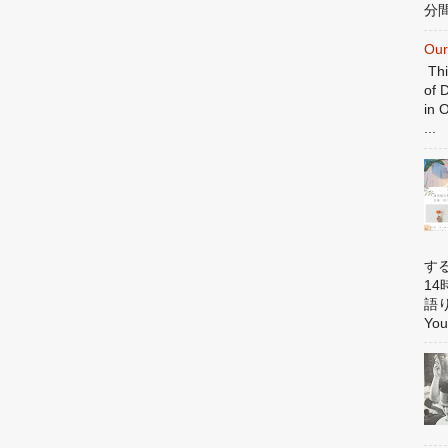
分間
Our
Thi
of 
in 
...
す
1
語
You