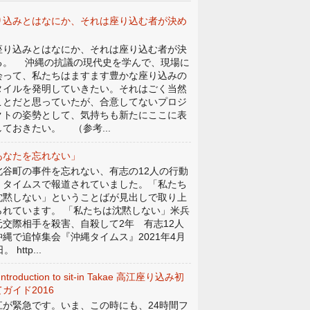
り込みとはなにか、それは座り込む者が決め
。
り込みとはなにか、それは座り込む者が決
る。 沖縄の抗議の現代史を学んで、現場に
会って、私たちはますます豊かな座り込みの
タイルを発明していきたい。それはごく当然
ことだと思っていたが、合意してないプロジ
クトの姿勢として、気持ちも新たにここに表
しておきたい。 （参考...
あなたを忘れない」
谷町の事件を忘れない、有志の12人の行動
、タイムスで報道されていました。「私たち
沈黙しない」ということばが見出しで取り上
られています。 「私たちは沈黙しない」米兵
元交際相手を殺害、自殺して2年 有志12人
沖縄で追悼集会『沖縄タイムス』2021年4月
。 http...
Introduction to sit-in Takae 高江座り込み初
ガイド2016
江が緊急です。いま、この時にも、24時間フ