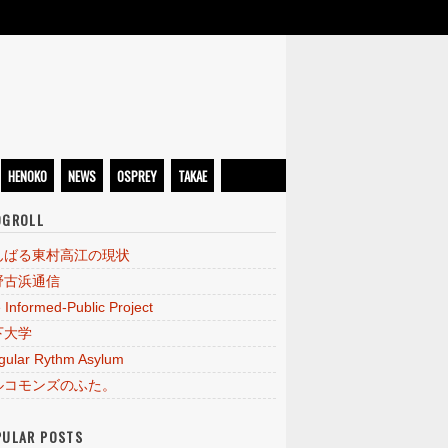
HENOKO
NEWS
OSPREY
TAKAE
OGROLL
んばる東村高江の現状
野古浜通信
 Informed-Public Project
下大学
egular Rythm Asylum
ルコモンズのふた。
PULAR POSTS