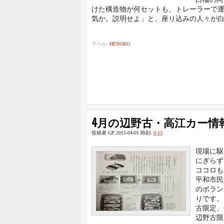
けた構造物が何セットも、トレーラーで運
気か。説明せよ」と、座り込みの人々が白柵
ラベル:
HENOKO
4月の辺野古・高江カー情
投稿者
GP
2015-04-01
時刻:
0:13
現場に駆
にぎらず
ココロも
平和市民
のボラン
りです。
古限定、
辺野古限定