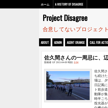
ホーム
A HISTORY OF DISAGREE
Project Disagree
合意してないプロジェク
ABOUT
ADMIN
AGENT ORANGE
CALL FOR ACTI
佐久間さんの一周忌に、
投稿者
GP
2015-04-09
時刻:
0:04
佐久間さ
ち続けた
場は、夕
日記風に
ト前歩道
動隊が集
時半ごろ
投光器が
白柵の向