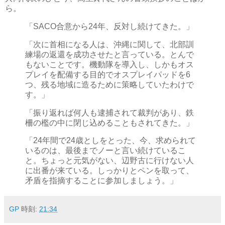
ら。
「SACO合意から24年、反対し続けてきた。」
「次に首相になる人は、沖縄に関して、北部訓
練場の返還を成功させたと言っている。とんで
もないことです。機動隊を導入し、しかもオス
プレイを配備する目的でオスプレイパッドを6
つ、残る地域に造るために策略していたわけで
す。」
「振り返れば何人も逮捕されて裁判があり、鉄
柵の檻の中に閉じ込めることもされてきた。」
「24年間で24歳としをとった、今、求められて
いるのは、最後までノーと言い続けているこ
と。ちょっと元気がない、辺野古に行けない人
に出番が来ている。しっかりとペンを取って、
矛盾を指摘することに参加しましょう。」
GP
時刻:
21:34