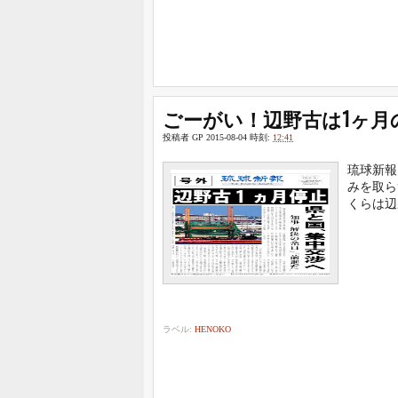
ごーがい！辺野古は1ヶ月
投稿者
GP
2015-08-04
時刻:
12:41
琉球新報
みを取ら
くらは辺
ラベル:
HENOKO