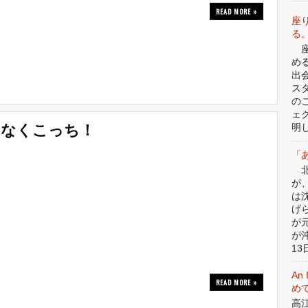
READ MORE »
座
る
座
め
出
ス
の
ェ
いなくこっち！
明
「
北
が
は
げ
が
が
13日
An 
READ MORE »
めて
高