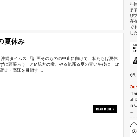
ル
ま
び
存
で
した
の夏休み
 沖縄タイムス 「計画そのものの中止に向けて、私たちは夏休
ずに頑張ろう」とM親方の檄。やる気漲る夏の青い午後に、ぼ
野古・高江を目指す ...
がい
Our
Thi
of 
in 
READ MORE »
...