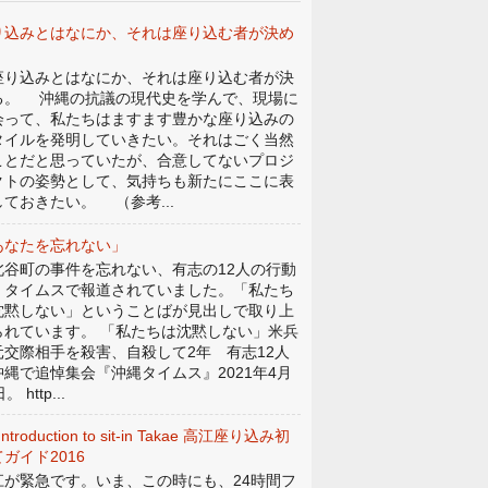
り込みとはなにか、それは座り込む者が決め
。
り込みとはなにか、それは座り込む者が決
る。 沖縄の抗議の現代史を学んで、現場に
会って、私たちはますます豊かな座り込みの
タイルを発明していきたい。それはごく当然
ことだと思っていたが、合意してないプロジ
クトの姿勢として、気持ちも新たにここに表
しておきたい。 （参考...
あなたを忘れない」
谷町の事件を忘れない、有志の12人の行動
、タイムスで報道されていました。「私たち
沈黙しない」ということばが見出しで取り上
られています。 「私たちは沈黙しない」米兵
元交際相手を殺害、自殺して2年 有志12人
沖縄で追悼集会『沖縄タイムス』2021年4月
。 http...
Introduction to sit-in Takae 高江座り込み初
ガイド2016
江が緊急です。いま、この時にも、24時間フ