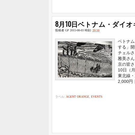
8月10日ベトナム・ダイ
投稿者
GP
2015-08-03
時刻:
20:50
ベトナム
する」開
チェルさ
雅美さん
京の皆さ
10日（
東北線・
2,000円
ラベル:
AGENT ORANGE
,
EVENTS