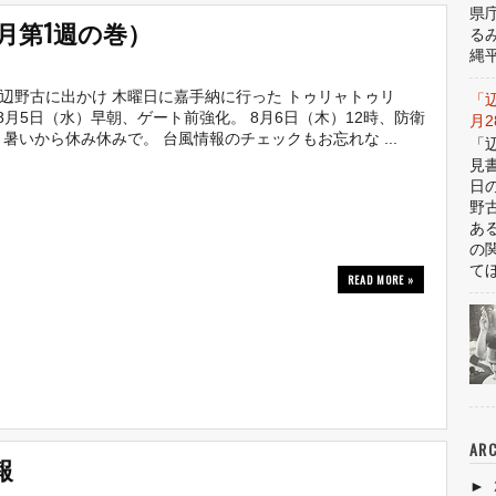
県
月第1週の巻）
る
縄平
辺野古に出かけ 木曜日に嘉手納に行った トゥリャトゥリ
「
。 8月5日（水）早朝、ゲート前強化。 8月6日（木）12時、防衛
月
 暑いから休み休みで。 台風情報のチェックもお忘れな ...
「
見
日
野
あ
の
てほ
READ MORE »
ARC
報
►