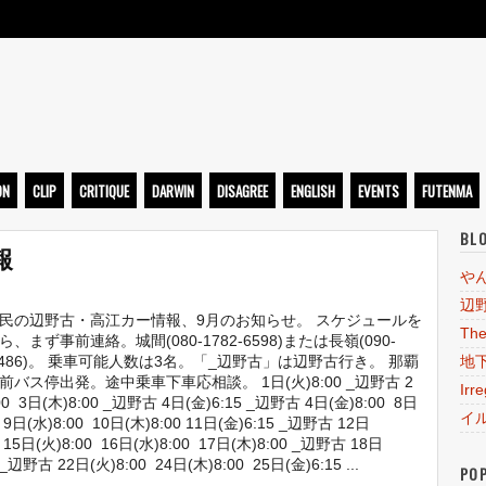
ト
ON
CLIP
CRITIQUE
DARWIN
DISAGREE
ENGLISH
EVENTS
FUTENMA
BL
報
や
辺
民の辺野古・高江カー情報、9月のお知らせ。 スケジュールを
The
、まず事前連絡。城間(080-1782-6598)または長嶺(090-
－6486)。 乗車可能人数は3名。「_辺野古」は辺野古行き。 那覇
地
前バス停出発。途中乗車下車応相談。 1日(火)8:00 _辺野古 2
Irr
00 3日(木)8:00 _辺野古 4日(金)6:15 _辺野古 4日(金)8:00 8日
イ
0 9日(水)8:00 10日(木)8:00 11日(金)6:15 _辺野古 12日
0 15日(火)8:00 16日(水)8:00 17日(木)8:00 _辺野古 18日
 _辺野古 22日(火)8:00 24日(木)8:00 25日(金)6:15 ...
PO