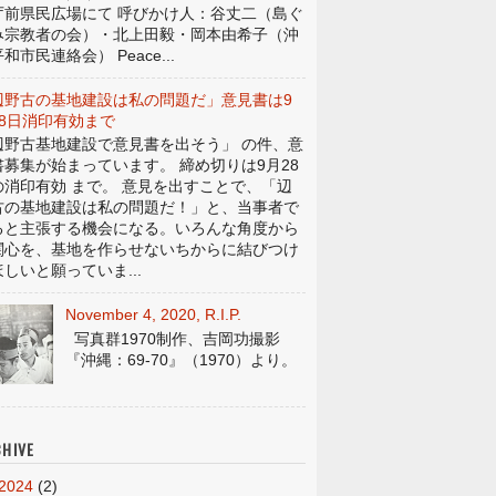
庁前県民広場にて 呼びかけ人：谷丈二（島ぐ
み宗教者の会）・北上田毅・岡本由希子（沖
和市民連絡会） Peace...
辺野古の基地建設は私の問題だ」意見書は9
28日消印有効まで
辺野古基地建設で意見書を出そう」 の件、意
書募集が始まっています。 締め切りは9月28
の消印有効 まで。 意見を出すことで、「辺
古の基地建設は私の問題だ！」と、当事者で
ると主張する機会になる。いろんな角度から
関心を、基地を作らせないちからに結びつけ
しいと願っていま...
November 4, 2020, R.I.P.
写真群1970制作、吉岡功撮影
『沖縄：69-70』（1970）より。
HIVE
2024
(2)