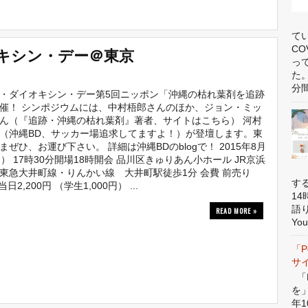
て
オキシン・デー＠東京
C
っ
た
分間
・ダイオキシン・デー第5回ニッポン「沖縄の枯れ葉剤を追跡
催！ シンポジウムには、中村梧郎さんのほか、ジョン・ミッ
ん（『追跡・沖縄の枯れ葉剤』著者、サイトはこちら） 河村
（沖縄BD、サッカー場追求してますよ！）が登壇します。東
まぜひ、お運び下さい。 詳細は沖縄BDのblogで！ 2015年8月
月） 17時30分開場18時開会 品川区きゅりあん小ホール JR京浜
東急大井町線・りんかい線 大井町駅徒歩1分 会費 前売り
す
 当日2,200円 （学生1,000円） ...
1
語
READ MORE »
You
「P
サ
「P
を
年1