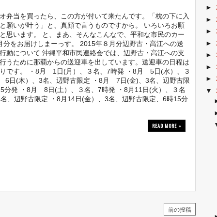
►
オ弁当を買ったら、この方が付いて来たんです。「枕の下に入
►
と願いが叶う」と、真顔で言うものですから。 いろいろお願
►
と思います。 と、まあ、そんなこんなで、平和な市民のカー
►
月分をお届けしまーっす。 2015年８月分辺野古・高江への送
行動について 沖縄平和市民連絡会では、辺野古・高江への支
►
行うために那覇からの送迎車を出しています。送迎車の日程は
►
りです。 ・8月 1日(月）、３名、7時発 ・8月 5日(水）、３
►
月 6日(木）、3名、辺野古限定 ・8月 7日(金)、3名、辺野古限
15分発 ・8月 8日(土）、３名、7時発 ・8月11日(火）、３名
▼
、3名、辺野古限定 ・8月14日(金）、3名、辺野古限定、6時15分
READ MORE »
前の投稿