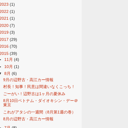
2023
(1)
2022
(1)
2021
(1)
2020
(7)
2019
(3)
2017
(29)
2016
(70)
2015
(39)
►
11月
(4)
►
10月
(1)
▼
8月
(6)
9月の辺野古・高江カー情報
村長！知事！民意は間違いなくこっち！
ごーがい！辺野古は1ヶ月の夏休み
8月10日ベトナム・ダイオキシン・デー＠
東京
これがアタシの一週間（8月第1週の巻）
8月の辺野古・高江カー情報
►
7月
(8)