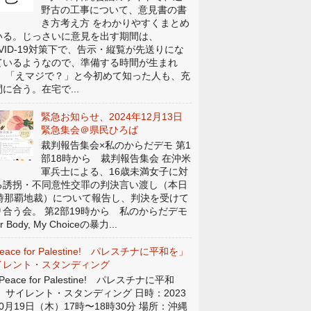
野古の工事について、意見書の書
き方考え方 をわかりやすくまとめ
いる。じっさいに意見を出す期間は、
OVID-19対策下で、告示・縦覧が先送りにな
ているようなので、準備する時間が生まれ
。 「えマジで？」と今初めて知った人も、充
に合う。在宅で...
緊急お知らせ、2024年12月13日
緊急集会＠県民ひろば
裁判報告集会×私のからだデモ 第1
部18時から 裁判報告集会 在沖米
軍兵士による、16歳未満女子に対
る誘拐・不同意性交罪の判決言い渡し（本日
4時那覇地裁）について報告し、判決を受けて
り合う会。 第2部19時から 私のからだデモ
r Body, My Choiceの暴力...
eace for Palestine! パレスチナに平和を」
イレント・スタンディング
eace for Palestine! パレスチナに平和
」 サイレント・スタンディング 日時：2023
0月19日（木）17時〜18時30分 場所：沖縄