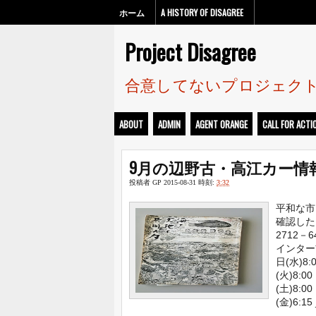
ホーム
A HISTORY OF DISAGREE
Project Disagree
合意してないプロジェク
ABOUT
ADMIN
AGENT ORANGE
CALL FOR ACTI
9月の辺野古・高江カー情
投稿者
GP
2015-08-31
時刻:
3:32
平和な市
確認したら
2712
インター
日(水)8:
(火)8:0
(土)8:0
(金)6:15