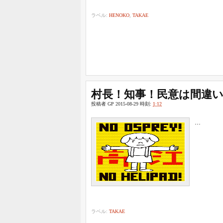
ラベル:
HENOKO
,
TAKAE
村長！知事！民意は間違
投稿者
GP
2015-08-29
時刻:
1:12
...
ラベル:
TAKAE