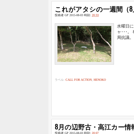
これがアタシの一週間（8
投稿者
GP
2015-08-03
時刻:
20:33
水曜日に
ャ･･･
局抗議。
ラベル:
CALL FOR ACTION
,
HENOKO
8月の辺野古・高江カー情
投稿者
GP
2015-08-03
時刻:
20:07