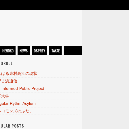
HENOKO
NEWS
OSPREY
TAKAE
OGROLL
んばる東村高江の現状
野古浜通信
 Informed-Public Project
下大学
egular Rythm Asylum
ルコモンズのふた。
PULAR POSTS