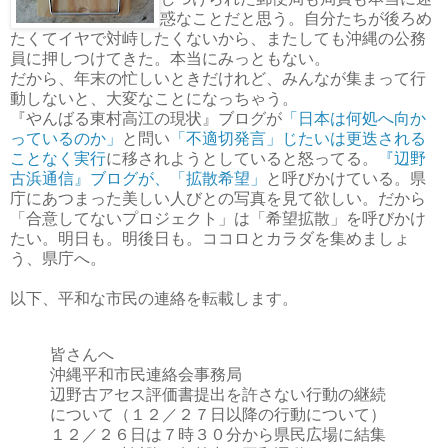
惑なことだと思う。自分たちが後ろめ
たくてイヤで対峙したくないから、またしても沖縄の公務
員に押しつけてきた。本当にみっともない。
だから、年末の忙しいときだけれど、みんなが集まって行
動しないと、大変なことになっちゃう。
『やんばる東村高江の現状』ブログが
「日本は何処へ向か
っているのか」
と問い
「不適切発言」じたいは更迭される
ことなく実行
に移されようとしていると怒ってる。
『辺野
古浜通信』ブログが、「拡散希望」
と呼びかけている。県
庁にあつまった美しい人びとの写真を見て欲しい。だから
「合意してないプロジェクト」は「希望拡散」を呼びかけ
たい。明日も。明後日も。ココロとカラダを集めましょ
う、県庁へ。
以下、平和な市民の連絡を転載します。
皆さんへ
沖縄平和市民連絡会事務局
辺野古アセス評価書提出を許さない行動の継続
について（１２／２７日以降の行動について）
１２／２６日は７時３０分から県民広場に結集