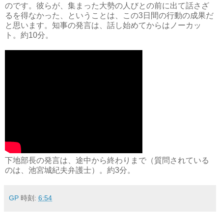
のです。彼らが、集まった大勢の人びとの前に出て話さざ
るを得なかった、ということは、この3日間の行動の成果だ
と思います。知事の発言は、話し始めてからはノーカッ
ト。約10分。
下地部長の発言は、途中から終わりまで（質問されている
のは、池宮城紀夫弁護士）。約3分。
GP
時刻:
6:54