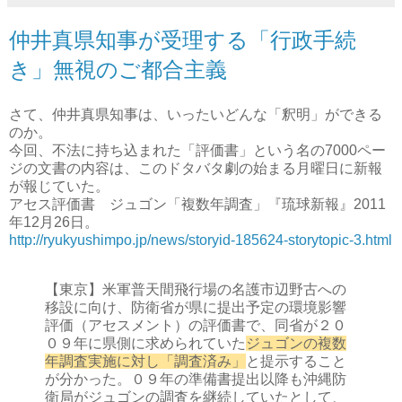
仲井真県知事が受理する「行政手続
き」無視のご都合主義
さて、仲井真県知事は、いったいどんな「釈明」ができる
のか。
今回、不法に持ち込まれた「評価書」という名の7000ペー
ジの文書の内容は、このドタバタ劇の始まる月曜日に新報
が報じていた。
アセス評価書 ジュゴン「複数年調査」『琉球新報』2011
年12月26日。
http://ryukyushimpo.jp/news/storyid-185624-storytopic-3.html
【東京】米軍普天間飛行場の名護市辺野古への
移設に向け、防衛省が県に提出予定の環境影響
評価（アセスメント）の評価書で、同省が２０
０９年に県側に求められていた
ジュゴンの複数
年調査実施に対し「調査済み」
と提示すること
が分かった。０９年の準備書提出以降も沖縄防
衛局がジュゴンの調査を継続していたとして、