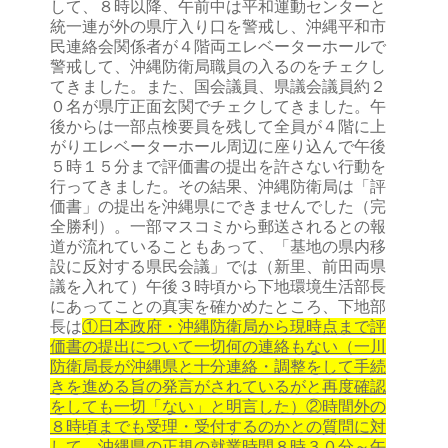
して、８時以降、午前中は平和運動センターと
統一連が外の県庁入り口を警戒し、沖縄平和市
民連絡会関係者が４階両エレベーターホールで
警戒して、沖縄防衛局職員の入るのをチェクし
てきました。また、国会議員、県議会議員約２
０名が県庁正面玄関でチェクしてきました。午
後からは一部点検要員を残して全員が４階に上
がりエレベーターホール周辺に座り込んで午後
５時１５分まで評価書の提出を許さない行動を
行ってきました。その結果、沖縄防衛局は「評
価書」の提出を沖縄県にできませんでした（完
全勝利）。一部マスコミから郵送されるとの報
道が流れていることもあって、「基地の県内移
設に反対する県民会議」では（新里、前田両県
議を入れて）午後３時頃から下地環境生活部長
にあってことの真実を確かめたところ、下地部
長は
①日本政府・沖縄防衛局から現時点まで評
価書の提出について一切何の連絡もない（一川
防衛局長が沖縄県と十分連絡・調整をして手続
きを進める旨の発言がされているがと再度確認
をしても一切「ない」と明言した）②時間外の
８時頃までも受理・受付するのかとの質問に対
して、沖縄県の正規の就業時間８時３０分～午