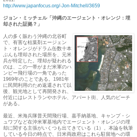
http://www.japanfocus.org/-Jon-Mitchell/3659
ジョン・ミッチェル「沖縄のエージェント・オレンジ：埋
却された証拠？」
人の多く賑わう沖縄の北谷町
で、有害な枯葉剤エージェン
ト・オレンジがドラム缶数十本
ぶんも埋却された場所を、元米
兵が特定した。埋却が疑われる
のは、この一帯がまだ米軍のハ
ンビー飛行場の一角であった
1969年のことである。1981年
に民間利用のため返還されて以
後、観光地として再開発され、
付近にはレストランやホテル、アパート街、人気のビーチ
がある。
最近、米海兵隊普天間飛行場、嘉手納基地、キャンプ・シ
ュワブなど在沖米軍基地内でエージェント・オレンジの埋
却に関する主張がいくつも出てきている（1）。本論を執筆
している今日の時点で、日米両政府はこれら駐留地への環