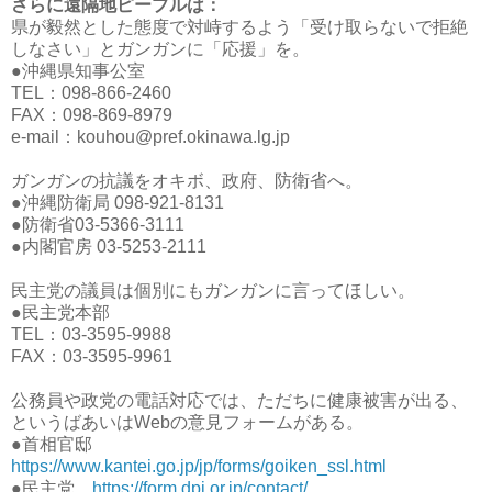
さらに遠隔地ピープルは：
県が毅然とした態度で対峙するよう「受け取らないで拒絶
しなさい」とガンガンに「応援」を。
●沖縄県知事公室
TEL：098-866-2460
FAX：098-869-8979
e-mail：kouhou@pref.okinawa.lg.jp
ガンガンの抗議をオキボ、政府、防衛省へ。
●沖縄防衛局 098-921-8131
●防衛省03-5366-3111
●内閣官房 03-5253-2111
民主党の議員は個別にもガンガンに言ってほしい。
●民主党本部
TEL：03-3595-9988
FAX：03-3595-9961
公務員や政党の電話対応では、ただちに健康被害が出る、
というばあいはWebの意見フォームがある。
●首相官邸
https://www.kantei.go.jp/jp/forms/goiken_ssl.html
●民主党
https://form.dpj.or.jp/contact/