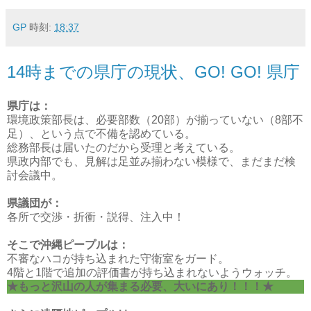
GP
時刻:
18:37
14時までの県庁の現状、GO! GO! 県庁
県庁は：
環境政策部長は、必要部数（20部）が揃っていない（8部不
足）、という点で不備を認めている。
総務部長は届いたのだから受理と考えている。
県政内部でも、見解は足並み揃わない模様で、まだまだ検
討会議中。
県議団が：
各所で交渉・折衝・説得、注入中！
そこで沖縄ピープルは：
不審なハコが持ち込まれた守衛室をガード。
4階と1階で追加の評価書が持ち込まれないようウォッチ。
★もっと沢山の人が集まる必要、大いにあり！！！★