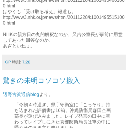
http://www3.nhk.or.jp/news/html/20111228/k1001495466100
0.html
はやくも「受け取る考え」報道も。
http://www3.nhk.or.jp/news/html/20111228/k1001495515100
0.html
NHKの親方日の丸的解釈なのか、又吉公室長が事前に用意
してあった回答なのか。
あざといねぇ。
GP
時刻:
7:20
驚きの未明コソコソ搬入
辺野古浜通信blog
より。
「今朝４時過ぎ、県庁守衛室に「こっそり」持
ち込まれた評価書は16箱。沖縄防衛局森田企画
部長が運び込みました。レイプ発言の田中に替
わってレイプしにきた真部防衛局長は車の中に
隠れそのまま立ち去りました。」