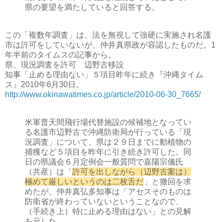
県の要望を満たしていると回答する。
この「複数年調査」は、法を無視して強硬に実施され名護
市は許可をしていないが、仲井真県政が容認したものだ。1
年半前のタイムスの記事から。
県、現況調査を許可 辺野古移設
知事「止める理由ない」５項目昨年に続き『沖縄タイム
ス』2010年6月30日。
http://www.okinawatimes.co.jp/article/2010-06-30_7665/
米軍普天間飛行場代替施設の候補地となってい
る名護市辺野古で沖縄防衛局が行っている「現
況調査」について、県は２９日までに動植物の
捕獲など５項目を昨年に引き続き許可した。同
日の県議会６月定例会一般質問で嘉陽宗儀氏
（共産）は「
許可を出しながら（辺野古案は）
極めて厳しいというのは二枚舌だ
」と撤回を求
めたが、仲井真弘多知事は「アセスそのものは
防衛省が終わっていないということなので、
（手続き上）特に止める理由はない」との見解
を示した。