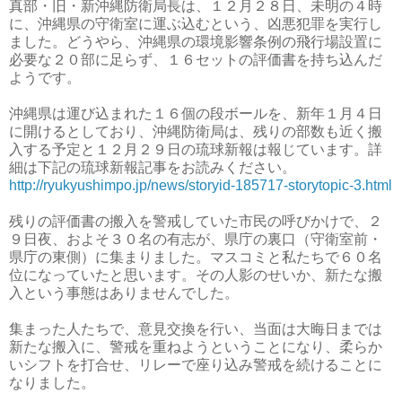
真部・旧・新沖縄防衛局長は、１２月２８日、未明の４時
に、沖縄県の守衛室に運ぶ込むという、凶悪犯罪を実行し
ました。どうやら、沖縄県の環境影響条例の飛行場設置に
必要な２０部に足らず、１６セットの評価書を持ち込んだ
ようです。
沖縄県は運び込まれた１６個の段ボールを、新年１月４日
に開けるとしており、沖縄防衛局は、残りの部数も近く搬
入する予定と１２月２９日の琉球新報は報じています。詳
細は下記の琉球新報記事をお読みください。
http://ryukyushimpo.jp/news/storyid-185717-storytopic-3.html
残りの評価書の搬入を警戒していた市民の呼びかけで、２
９日夜、およそ３０名の有志が、県庁の裏口（守衛室前・
県庁の東側）に集まりました。マスコミと私たちで６０名
位になっていたと思います。その人影のせいか、新たな搬
入という事態はありませんでした。
集まった人たちで、意見交換を行い、当面は大晦日までは
新たな搬入に、警戒を重ねようということになり、柔らか
いシフトを打合せ、リレーで座り込み警戒を続けることに
なりました。