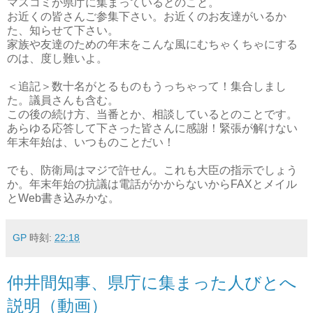
マスコミが県庁に集まっているとのこと。
お近くの皆さんご参集下さい。お近くのお友達がいるか
た、知らせて下さい。
家族や友達のための年末をこんな風にむちゃくちゃにする
のは、度し難いよ。
＜追記＞数十名がとるものもうっちゃって！集合しまし
た。議員さんも含む。
この後の続け方、当番とか、相談しているとのことです。
あらゆる応答して下さった皆さんに感謝！緊張が解けない
年末年始は、いつものことだい！
でも、防衛局はマジで許せん。これも大臣の指示でしょう
か。年末年始の抗議は電話がかからないからFAXとメイル
とWeb書き込みかな。
GP
時刻:
22:18
仲井間知事、県庁に集まった人びとへ
説明（動画）