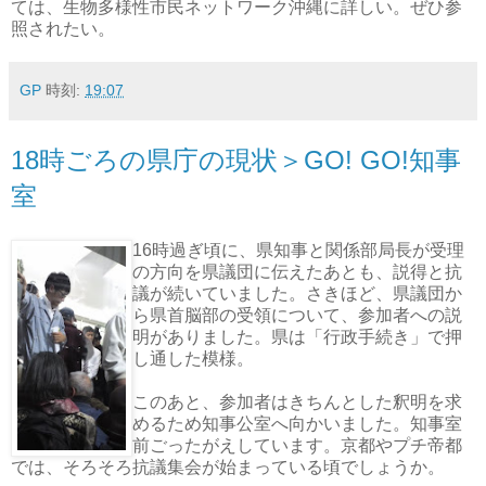
ては、生物多様性市民ネットワーク沖縄に詳しい。ぜひ参
照されたい。
GP
時刻:
19:07
18時ごろの県庁の現状＞GO! GO!知事
室
16時過ぎ頃に、県知事と関係部局長が受理
の方向を県議団に伝えたあとも、説得と抗
議が続いていました。さきほど、県議団か
ら県首脳部の受領について、参加者への説
明がありました。県は「行政手続き」で押
し通した模様。
このあと、参加者はきちんとした釈明を求
めるため知事公室へ向かいました。知事室
前ごったがえしています。京都やプチ帝都
では、そろそろ抗議集会が始まっている頃でしょうか。