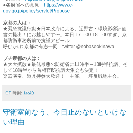
●各府省への意見
https://www.e-
gov.go.jp/policy/servlet/Propose
京都の人は：
★緊急抗議行動★日本政府による、辺野古・環境影響評価
書の提出！にお越しやす〜。本日 17：00-18：00すぎ、京
都防衛事務所前で抗議アピール
呼びかけ: 京都の有志一同 twitter @nobaseokinawa
プチ帝都の人は：
★大大拡散★最低最悪の防衛省に11時半～13時半抗議、そ
して18時半から首相官邸抗議大集会も決定！
楽器演奏、道具持参大歓迎！ 主催、一坪反戦地主会。
GP
時刻:
14:49
守衛室前なう、今日止めないといけな
い理由