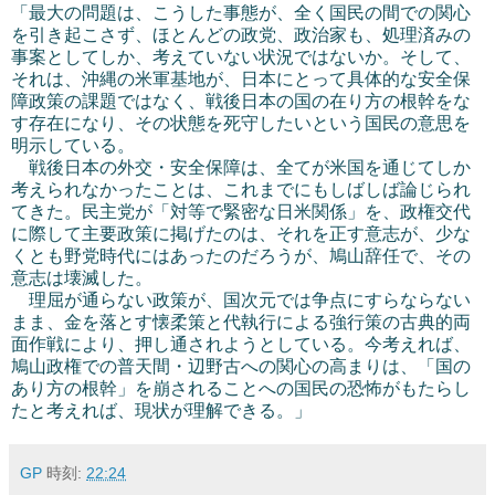
「最大の問題は、こうした事態が、全く国民の間での関心
を引き起こさず、ほとんどの政党、政治家も、処理済みの
事案としてしか、考えていない状況ではないか。そして、
それは、沖縄の米軍基地が、日本にとって具体的な安全保
障政策の課題ではなく、戦後日本の国の在り方の根幹をな
す存在になり、その状態を死守したいという国民の意思を
明示している。
戦後日本の外交・安全保障は、全てが米国を通じてしか
考えられなかったことは、これまでにもしばしば論じられ
てきた。民主党が「対等で緊密な日米関係」を、政権交代
に際して主要政策に掲げたのは、それを正す意志が、少な
くとも野党時代にはあったのだろうが、鳩山辞任で、その
意志は壊滅した。
理屈が通らない政策が、国次元では争点にすらならない
まま、金を落とす懐柔策と代執行による強行策の古典的両
面作戦により、押し通されようとしている。今考えれば、
鳩山政権での普天間・辺野古への関心の高まりは、「国の
あり方の根幹」を崩されることへの国民の恐怖がもたらし
たと考えれば、現状が理解できる。」
GP
時刻:
22:24