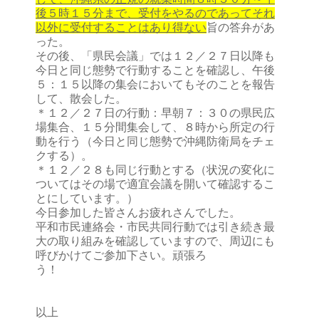
後５時１５分まで、受付をやるのであってそれ
以外に受付することはあり得ない
旨の答弁があ
った。
その後、「県民会議」では１２／２７日以降も
今日と同じ態勢で行動することを確認し、午後
５：１５以降の集会においてもそのことを報告
して、散会した。
＊１２／２７日の行動：早朝７：３０の県民広
場集合、１５分間集会して、８時から所定の行
動を行う（今日と同じ態勢で沖縄防衛局をチェ
クする）。
＊１２／２８も同じ行動とする（状況の変化に
ついてはその場で適宜会議を開いて確認するこ
とにしています。）
今日参加した皆さんお疲れさんでした。
平和市民連絡会・市民共同行動では引き続き最
大の取り組みを確認していますので、周辺にも
呼びかけてご参加下さい。頑張ろ
う！
以上