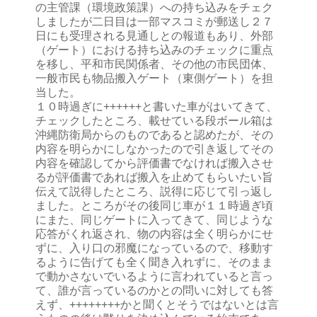
の主管課（環境政策課）への持ち込みをチェク
しましたが二日目は一部マスコミが郵送し２７
日にも受理される見通しとの報道もあり、外部
（ゲート）における持ち込みのチェックに重点
を移し、平和市民関係者、その他の市民団体、
一般市民も物品搬入ゲート（東側ゲート）を担
当した。
１０時過ぎに++++++と書いた車がはいてきて、
チェックしたところ、載せている段ボール箱は
沖縄防衛局からのものであると認めたが、その
内容を明らかにしなかったので引き返してその
内容を確認してから評価書でなければ搬入させ
るが評価書であれば搬入を止めてもらいたい旨
伝えて説得したところ、説得に応じて引っ返し
ました。ところがその後同じ車が１１時過ぎ頃
にまた、同じゲートに入ってきて、同じような
応答がくれ返され、物の内容は全く明らかにせ
ずに、入り口の邪魔になっているので、移動す
るように告げても全く聞き入れずに、そのまま
で動かさないでいるように言われていると言っ
て、誰が言っているのかとの問いに対しても答
えず、++++++++かと聞くとそうではないとは言