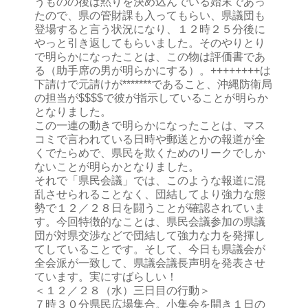
うものの後は黙りを決め込んでいる始末であっ
たので、県の管財課も入ってもらい、県議団も
登場すると言う状況になり、１２時２５分後に
やっと引き返してもらいました。そのやりとり
で明らかになったことは、この物は評価書であ
る（助手席の男が明らかにする）。++++++++は
下請けで元請けが*******であること、沖縄防衛局
の担当が$$$$で彼が指示していることが明らか
となりました。
この一連の動きで明らかになったことは、マス
コミで言われている日時や郵送とかの報道が全
くでたらめで、県民を欺くためのリークでしか
ないことが明らかとなりました。
それで「県民会議」では、このような報道に混
乱させられることなく、団結してより強力な態
勢で１２／２８日を闘うことが確認されていま
す。今回特徴的なことは、県民会議参加の県議
団が対県交渉などで団結して強力な力を発揮し
てしていることです。そして、今日も県議会が
全会派が一致して、県議会議長声明を発表させ
ています。実にすばらしい！
＜１２／２８（水）三日目の行動＞
７時３０分県民広場集合。小集会を開き１日の