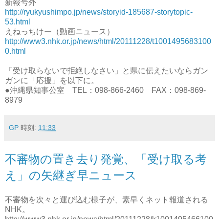
新報号外
http://ryukyushimpo.jp/news/storyid-185687-storytopic-
53.html
えねっちけー（動画ニュース）
http://www3.nhk.or.jp/news/html/20111228/t1001495683100
0.html
「受け取らないで拒絶しなさい」と県に伝えたいならガン
ガンに「応援」を以下に。
●沖縄県知事公室 TEL：098-866-2460 FAX：098-869-
8979
GP
時刻:
11:33
不審物の置き去り発覚、「受け取る考
え」の矢継ぎ早ニュース
不審物を次々と運び込む様子が、素早くネット報道される
NHK。