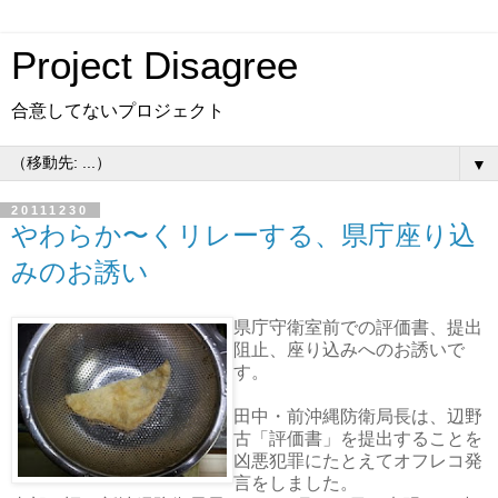
Project Disagree
合意してないプロジェクト
▼
20111230
やわらか〜くリレーする、県庁座り込
みのお誘い
県庁守衛室前での評価書、提出
阻止、座り込みへのお誘いで
す。
田中・前沖縄防衛局長は、辺野
古「評価書」を提出することを
凶悪犯罪にたとえてオフレコ発
言をしました。