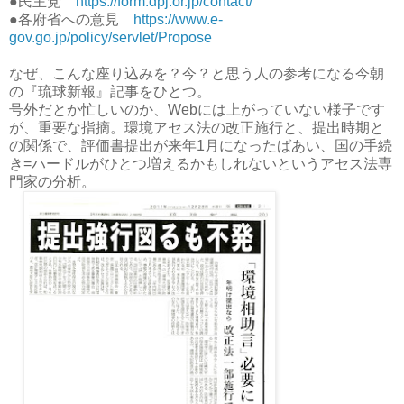
●民主党
https://form.dpj.or.jp/contact/
●各府省への意見
https://www.e-
gov.go.jp/policy/servlet/Propose
なぜ、こんな座り込みを？今？と思う人の参考になる今朝
の『琉球新報』記事をひとつ。
号外だとか忙しいのか、Webには上がっていない様子です
が、重要な指摘。環境アセス法の改正施行と、提出時期と
の関係で、評価書提出が来年1月になったばあい、国の手続
き=ハードルがひとつ増えるかもしれないというアセス法専
門家の分析。