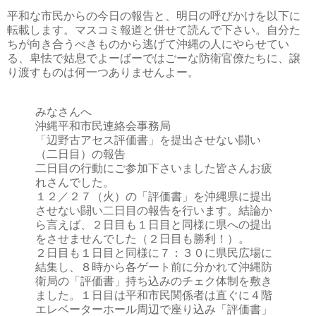
平和な市民からの今日の報告と、明日の呼びかけを以下に
転載します。マスコミ報道と併せて読んで下さい。自分た
ちが向き合うべきものから逃げて沖縄の人にやらせてい
る、卑怯で姑息でよーばーではごーな防衛官僚たちに、譲
り渡すものは何一つありませんよー。
みなさんへ
沖縄平和市民連絡会事務局
「辺野古アセス評価書」を提出させない闘い
（二日目）の報告
二日目の行動にご参加下さいました皆さんお疲
れさんでした。
１２／２７（火）の「評価書」を沖縄県に提出
させない闘い二日目の報告を行います。結論か
ら言えば、２日目も１日目と同様に県への提出
をさせませんでした（２日目も勝利！）。
２日目も１日目と同様に７：３０に県民広場に
結集し、８時から各ゲート前に分かれて沖縄防
衛局の「評価書」持ち込みのチェク体制を敷き
ました。１日目は平和市民関係者は直ぐに４階
エレベーターホール周辺で座り込み「評価書」