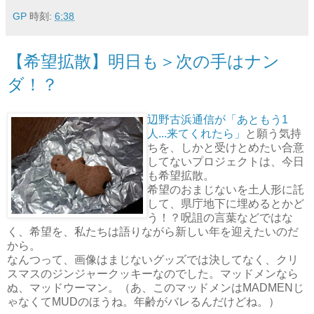
GP
時刻:
6:38
【希望拡散】明日も＞次の手はナン
ダ！？
辺野古浜通信が「あともう1
人...来てくれたら」
と願う気持
ちを、しかと受けとめたい合意
してないプロジェクトは、今日
も希望拡散。
希望のおまじないを土人形に託
して、県庁地下に埋めるとかど
う！？呪詛の言葉などではな
く、希望を、私たちは語りながら新しい年を迎えたいのだ
から。
なんつって、画像はまじないグッズでは決してなく、クリ
スマスのジンジャークッキーなのでした。マッドメンなら
ぬ、マッドウーマン。（あ、このマッドメンはMADMENじ
ゃなくてMUDのほうね。年齢がバレるんだけどね。）