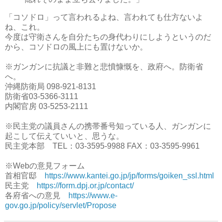
「コソドロ」って言われるよね、言われても仕方ないよ
ね、これ。
今度は守衛さんを自分たちの身代わりにしようというのだ
から、コソドロの風上にも置けないか。
※ガンガンに抗議と非難と悲憤慷慨を、政府へ。防衛省
へ。
沖縄防衛局 098-921-8131
防衛省03-5366-3111
内閣官房 03-5253-2111
※民主党の議員さんの携帯番号知っている人、ガンガンに
起こして伝えていいと、思うな。
民主党本部 TEL：03-3595-9988 FAX：03-3595-9961
※Webの意見フォーム
首相官邸
https://www.kantei.go.jp/jp/forms/goiken_ssl.html
民主党
https://form.dpj.or.jp/contact/
各府省への意見
https://www.e-
gov.go.jp/policy/servlet/Propose