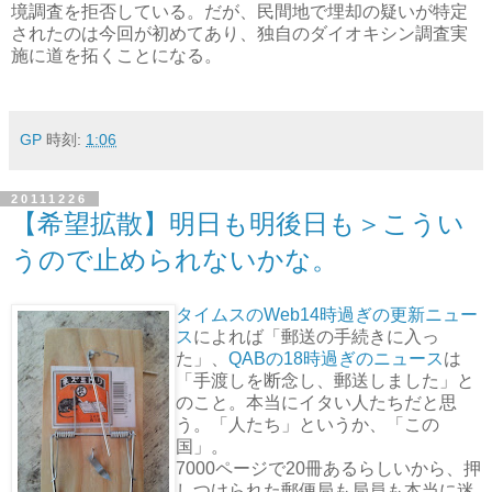
境調査を拒否している。だが、民間地で埋却の疑いが特定
されたのは今回が初めてあり、独自のダイオキシン調査実
施に道を拓くことになる。
GP
時刻:
1:06
20111226
【希望拡散】明日も明後日も＞こうい
うので止められないかな。
タイムスのWeb14時過ぎの更新ニュー
ス
によれば「郵送の手続きに入っ
た」、
QABの18時過ぎのニュース
は
「手渡しを断念し、郵送しました」と
のこと。本当にイタい人たちだと思
う。「人たち」というか、「この
国」。
7000ページで20冊あるらしいから、押
しつけられた郵便局も局員も本当に迷