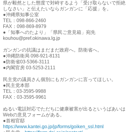
県が毅然とした態度で対峙するよう「受け取らないで拒絶
しなさい」と伝えたいならガンガンに「応援」を。
●沖縄県知事公室
TEL：098-866-2460
FAX：098-869-8979
●「知事へのたより」「県民ご意見箱」宛先
kouhou@pref.okinawa.lg.jp
ガンガンの抗議はまだまだ政府へ。防衛省へ。
●沖縄防衛局 098-921-8131
●防衛省03-5366-3111
●内閣官房 03-5253-2111
民主党の議員さん個別にもガンガンに言ってほしい。
●民主党本部
TEL：03-3595-9988
FAX：03-3595-9961
ぬるい電話対応でただちに健康被害が出るというばあいは
Webの意見フォームがある。
●首相官邸
https://www.kantei.go.jp/jp/forms/goiken_ssl.html