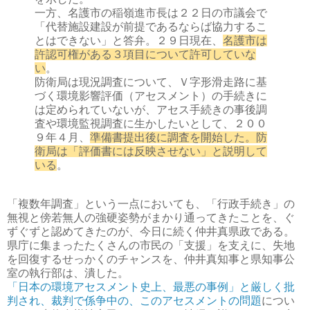
一方、名護市の稲嶺進市長は２２日の市議会で
「代替施設建設が前提であるならば協力するこ
とはできない」と答弁。２９日現在、
名護市は
許認可権がある３項目について許可していな
い
。
防衛局は現況調査について、Ｖ字形滑走路に基
づく環境影響評価（アセスメント）の手続きに
は定められていないが、アセス手続きの事後調
査や環境監視調査に生かしたいとして、２００
９年４月、
準備書提出後に調査を開始した。防
衛局は「評価書には反映させない」と説明して
いる
。
「複数年調査」という一点においても、「行政手続き」の
無視と傍若無人の強硬姿勢がまかり通ってきたことを、ぐ
ずぐずと認めてきたのが、今日に続く仲井真県政である。
県庁に集まったたくさんの市民の「支援」を支えに、失地
を回復するせっかくのチャンスを、仲井真知事と県知事公
室の執行部は、潰した。
「日本の環境アセスメント史上、最悪の事例」と厳しく批
判され、裁判で係争中の、このアセスメントの問題
につい