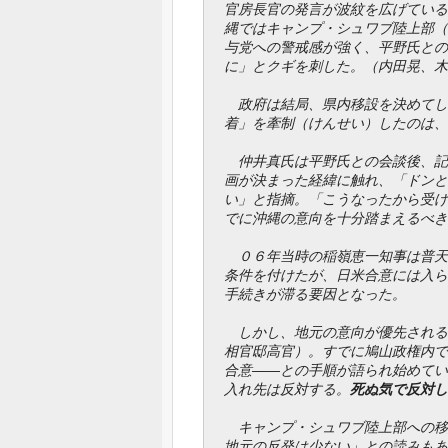
官房長官の発言が波紋を広げている
縄ではキャンプ・シュワブ陸上部（
与党への警戒感が強く、平野氏との
に」とクギを刺した。（内田晃、木
政府は結局、県内移設を決めてし
着」を牽制（けんせい）したのは、
仲井真氏は平野氏との会談後、記
画が決まった経緯に触れ、「ドンと
い」と指摘。「こうなったから受け
でに沖縄の意向を十分踏まえるべき
０６年当時の稲嶺恵一知事は普天
条件を付けたが、日米合意には入ら
手続きが滞る要因となった。
しかし、地元の意向が優先される
相官邸高官）。すでに鳩山政権内で
合意――との手順が語られ始めてい
入れ先は反対する。
死ぬ気で反対し
キャンプ・シュワブ陸上部への移
地元の反発は少ない」との読みもあ