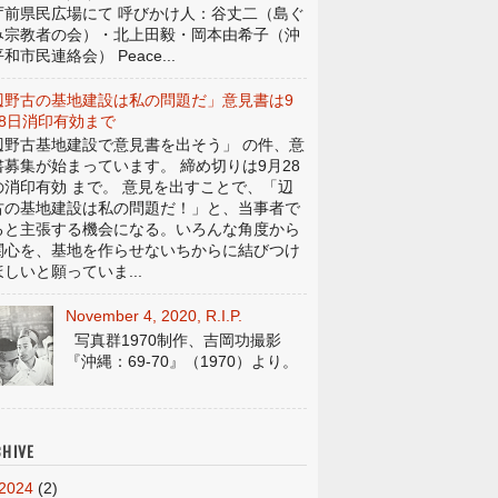
庁前県民広場にて 呼びかけ人：谷丈二（島ぐ
み宗教者の会）・北上田毅・岡本由希子（沖
和市民連絡会） Peace...
辺野古の基地建設は私の問題だ」意見書は9
28日消印有効まで
辺野古基地建設で意見書を出そう」 の件、意
書募集が始まっています。 締め切りは9月28
の消印有効 まで。 意見を出すことで、「辺
古の基地建設は私の問題だ！」と、当事者で
ると主張する機会になる。いろんな角度から
関心を、基地を作らせないちからに結びつけ
しいと願っていま...
November 4, 2020, R.I.P.
写真群1970制作、吉岡功撮影
『沖縄：69-70』（1970）より。
HIVE
2024
(2)