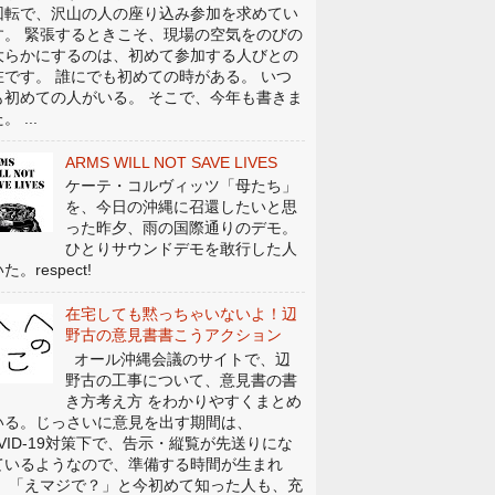
回転で、沢山の人の座り込み参加を求めてい
す。 緊張するときこそ、現場の空気をのびの
大らかにするのは、初めて参加する人びとの
在です。 誰にでも初めての時がある。 いつ
も初めての人がいる。 そこで、今年も書きま
。 ...
ARMS WILL NOT SAVE LIVES
ケーテ・コルヴィッツ「母たち」
を、今日の沖縄に召還したいと思
った昨夕、雨の国際通りのデモ。
ひとりサウンドデモを敢行した人
た。respect!
在宅しても黙っちゃいないよ！辺
野古の意見書書こうアクション
オール沖縄会議のサイトで、辺
野古の工事について、意見書の書
き方考え方 をわかりやすくまとめ
いる。じっさいに意見を出す期間は、
OVID-19対策下で、告示・縦覧が先送りにな
ているようなので、準備する時間が生まれ
。 「えマジで？」と今初めて知った人も、充