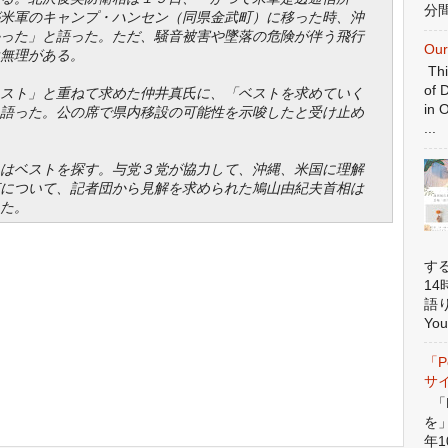
分間
米軍のキャンプ・ハンセン（同県金武町）に移った時、沖
った」と語った。ただ、騒音被害や墜落の危険が伴う飛行
Our
無理がある。
Thi
of 
スト」と重ねて求めた仲井真氏に、「ベストを求めていく
in 
語った。公の席で県内移設の可能性を示唆したと受け止め
...
はベストを探す。与党３党が協力して、沖縄、米国に理解
について、記者団から見解を求められた鳩山由紀夫首相は
た。
す
1
語
You
「P
サ
「P
を
年1