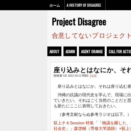
ホーム
A HISTORY OF DISAGREE
Project Disagree
合意してないプロジェク
ABOUT
ADMIN
AGENT ORANGE
CALL FOR ACTI
座り込みとはなにか、そ
投稿者
GP
2022-10-13
時刻:
13:01
座り込みとはなにか、それは座り込む者
沖縄の抗議の現代史を学んで、現場に出
ていきたい。それはごく当然のことだと
も新たにここに表明しておきたい。
（参考文献ならぬ参考ラジオは以下。
荻上チキSession 特集「「物議を醸
社会史」」森啓輔（専修大学講師）×荻上チ