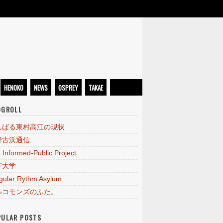
HENOKO
NEWS
OSPREY
TAKAE
OGROLL
んばる東村高江の現状
野古浜通信
 Informed-Public Project
下大学
egular Rythm Asylum
ルコモンズのふた。
PULAR POSTS