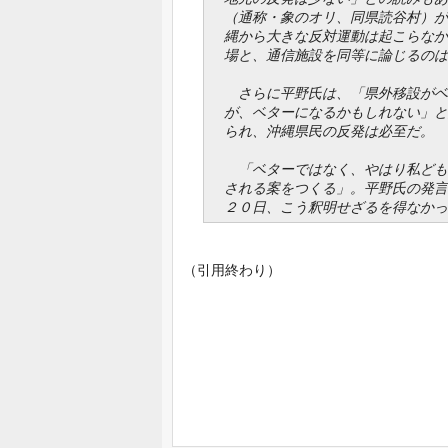
（通称・象のオリ、同県読谷村）が
縄から大きな反対運動は起こらなか
場と、通信施設を同等に論じるのは
さらに平野氏は、「県外移設がベ
が、ベターになるかもしれない」と
られ、沖縄県民の反発は必至だ。
「ベターではなく、やはり私ども
される案をつくる」。平野氏の発言
２０日、こう釈明せざるを得なかっ
（引用終わり）