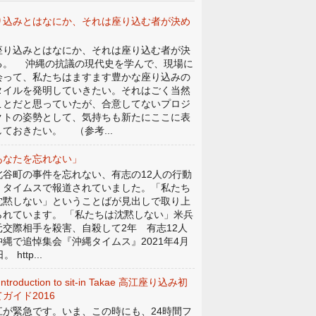
り込みとはなにか、それは座り込む者が決め
。
り込みとはなにか、それは座り込む者が決
る。 沖縄の抗議の現代史を学んで、現場に
会って、私たちはますます豊かな座り込みの
タイルを発明していきたい。それはごく当然
ことだと思っていたが、合意してないプロジ
クトの姿勢として、気持ちも新たにここに表
しておきたい。 （参考...
あなたを忘れない」
谷町の事件を忘れない、有志の12人の行動
、タイムスで報道されていました。「私たち
沈黙しない」ということばが見出しで取り上
られています。 「私たちは沈黙しない」米兵
元交際相手を殺害、自殺して2年 有志12人
沖縄で追悼集会『沖縄タイムス』2021年4月
。 http...
Introduction to sit-in Takae 高江座り込み初
ガイド2016
江が緊急です。いま、この時にも、24時間フ