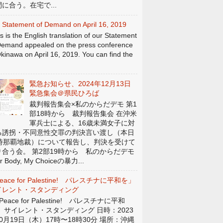
に合う。在宅で...
 Statement of Demand on April 16, 2019
s is the English translation of our Statement
Demand appealed on the press conference
Okinawa on April 16, 2019. You can find the
緊急お知らせ、2024年12月13日
緊急集会＠県民ひろば
裁判報告集会×私のからだデモ 第1
部18時から 裁判報告集会 在沖米
軍兵士による、16歳未満女子に対
る誘拐・不同意性交罪の判決言い渡し（本日
4時那覇地裁）について報告し、判決を受けて
り合う会。 第2部19時から 私のからだデモ
r Body, My Choiceの暴力...
eace for Palestine! パレスチナに平和を」
イレント・スタンディング
eace for Palestine! パレスチナに平和
」 サイレント・スタンディング 日時：2023
0月19日（木）17時〜18時30分 場所：沖縄