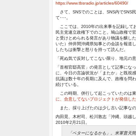
https://www.tbsradio.jp/articles/60490/
さて、SNSでのことは、SNS内でSN
て･･･。
ここでは、2010年の出来事を記録して
民主党連立政権下でのこと。鳩山政権で
と受けとめられる発言があり物議を醸し
いた）仲井間沖縄県知事との会談を報道
したちは衝撃と怒りを持って読んだ。
「死ぬ気で反対してこない限り、地元の
「首相官邸高官」の発言として記事になっ
に、今日の言論状況が「またか」と既視
抗議は数十年の長期に及んで、政権を問
続けている。
この時期、併行して起こっていたのは東
に、合意してないプロジェクトが発信し
また、採り上げたのは少し古い記事なの
内田晃、木村司、松川敦志「沖縄、頭越
2010年2月21日。
「ベターになるかも」。米軍普天間