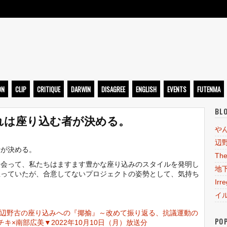
ト
ON
CLIP
CRITIQUE
DARWIN
DISAGREE
ENGLISH
EVENTS
FUTENMA
BL
れは座り込む者が決める。
や
辺
が決める。
The
会って、私たちはますます豊かな座り込みのスタイルを発明し
地
思っていたが、合意してないプロジェクトの姿勢として、気持ち
Irr
イ
）
した、辺野古の座り込みへの『揶揄』～改めて振り返る、抗議運動の
PO
キ×南部広美▼2022年10月10日（月）放送分