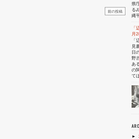
県
る
前の投稿
縄平
「
月
「
見
日
野
あ
の
てほ
ARC
►