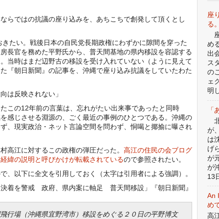
座
S民ならではの抗議の座り込みを、あちこちで創発して頂くとし
る
座
おきたい。戦後日本の自民党長期政権にわずかに隙間を穿った
め
官房長官を務めた平野氏から、普天間基地の県内移設を容認する
出
た。当時はまだ辺野古の移設を受け入れていない（ように見えて
ス
した『朝日新聞』の記事を、沖縄で座り込み抗議をしていたわた
の
ェ
明
意向は反映されない」
たこの12年前の言葉は、忘れがたい出来事であったと同時
「
感を感じさせる淵源の、ごく最近の事例のひとつである。沖縄の
北
わず、現実政治・ネット言論空間を問わず、恫喝と揶揄に曝され
が
は
げ
村高江に対するこの政権の弾圧だった。
高江の住民の会ブログ
が
た経緯の説明と呼びかけが転載されている
ので参照されたい。
が
で、以下に全文を引用しておく（太字は引用者による強調）。
13日
し決着を警戒 政府、県内案に軸足 普天間移設」『朝日新聞』
An 
めて
飛行場（沖縄県宜野湾市）移設をめぐる２０日の平野博文
高