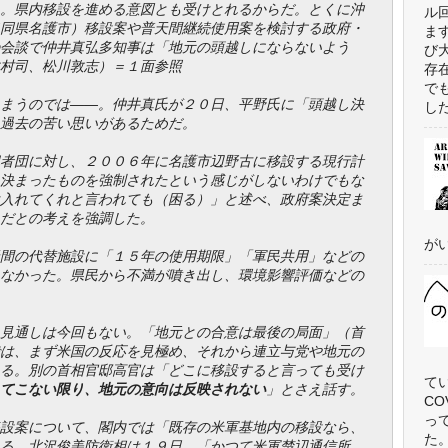
。県内移設を進める意図とも受けとれるからだ。とくに沖
ル
同県名護市）移設案や普天間継続使用案を検討する政府・
ま
会談で仲井真弘多知事は「地元の頭越しにならないよう
び
村司、松川敦志）＝１面参照
存
で
まうのでは――。仲井真氏が２０日、平野氏に「頭越し決
した
過去の苦い思いがあるためだ。
者団に対し、２００６年に名護市辺野古に移設する現行計
決まったものを強制されたという感じがしないわけでもな
入れてくれと言われても（困る）」と述べ、政府案決定ま
だとの考えを強調した。
がい
間の代替施設に「１５年の使用期限」「軍民共用」などの
なかった。県民から不満が噴き出し、環境影響評価などの
見通しは今回もない。「地元との合意は最後の局面」（首
は、まず米国の反応を見極め、それから連立与党や地元の
る。別の首相官邸高官は「どこに移設すると言っても受け
て
てこない限り、地元の意向は反映されない
」とさえ話す。
C
っ
設案について、閣内では「既存の米軍基地内の移設なら、
た
る。北沢俊美防衛相は１９日、「かつて米軍楚辺通信所