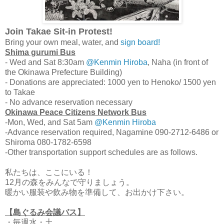
Join Takae Sit-in Protest!
Bring your own meal, water, and
sign board!
Shima gurumi Bus
- Wed and Sat 8:30am
@Kenmin Hiroba
, Naha (in front of
the Okinawa Prefecture Building)
- Donations are appreciated: 1000 yen to Henoko/ 1500 yen
to Takae
- No advance reservation necessary
Okinawa Peace Citizens Network Bus
-Mon, Wed, and Sat 5am
@Kenmin Hiroba
-Advance reservation required, Nagamine 090-2712-6486 or
Shiroma 080-1782-6598
-Other transportation support schedules are as follows.
私たちは、ここにいる！
12月の森をみんなで守りましょう。
暖かい服装や飲み物を準備して、お出かけ下さい。
【島ぐるみ会議バス】
・毎週水・土