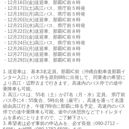
・12月16日(金)送迎車、那覇IC前６時
・12月17日(土)高江バス、県庁前５時発
・12月19日(月)高江バス、県庁前５時発
・12月20日(火)送迎車、那覇IC前８時
・12月21日(水)高江バス、県庁前５時発
・12月22日(木)送迎車、那覇IC前８時
・12月23日(金)送迎車、那覇IC前６時
・12月24日(土)高江バス、県庁前５時発
・12月26日(月)送迎車、那覇IC前８時
・12月27日(火)送迎車、那覇IC前８時
・12月29日(木)送迎車、那覇IC前８時
1. 送迎車は、基本3名定員。那覇IC前（沖縄自動車道那覇イ
ンター入口）バス停を原則8時に出発して、同乗者の希望に
より高江・辺野古まで行きます。高速内のバス停での途中
乗降車も可能。
2. 高江バスは、55名（土）か27名（月・水）定員。 県庁前
バス亭に4：55集合、5時出発（厳守）。高速を通って名護
経由高江行き。午後7時頃に那覇に帰る予定。高速内のバス
停での途中乗降車も可能。途中の休憩所などでトイレタイ
ムを多めにとりますので、ご了解下さい。
3. 希望者は必ず事前の申込みを、必ず長嶺（090-2712－