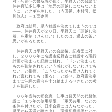
府・与党への警戒感が強く、平野氏との会談で
仲井真弘多知事は「地元の頭越しにならないよ
うに」とクギを刺した。（内田晃、木村司、松
川敦志）＝１面参照
政府は結局、県内移設を決めてしまうのでは
――。仲井真氏が２０日、平野氏に「頭越し決
着」を牽制（けんせい）したのは、過去の苦い
思いがあるためだ。
仲井真氏は平野氏との会談後、記者団に対
し、２００６年に名護市辺野古に移設する現行
計画が決まった経緯に触れ、「ドンと決まった
ものを強制されたという感じがしないわけでも
ない」と指摘。「こうなったから受け入れてく
れと言われても（困る）」と述べ、政府案決定
までに沖縄の意向を十分踏まえるべきだとの考
えを強調した。
０６年当時の稲嶺恵一知事は普天間の代替施
設に「１５年の使用期限」「軍民共用」などの
条件を付けたが、日米合意には入らなかった。
県民から不満が噴き出し、環境影響評価などの