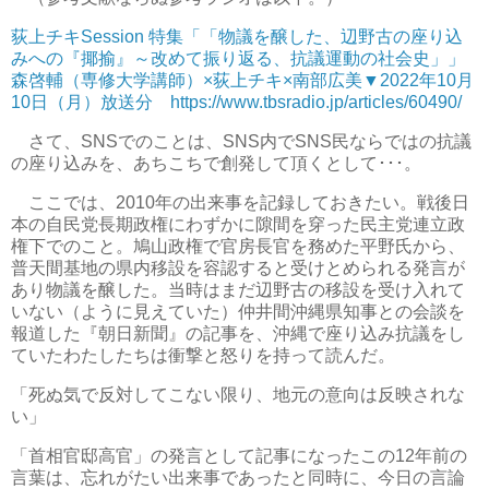
荻上チキSession 特集「「物議を醸した、辺野古の座り込
みへの『揶揄』～改めて振り返る、抗議運動の社会史」」
森啓輔（専修大学講師）×荻上チキ×南部広美▼2022年10月
10日（月）放送分 https://www.tbsradio.jp/articles/60490/
さて、SNSでのことは、SNS内でSNS民ならではの抗議
の座り込みを、あちこちで創発して頂くとして･･･。
ここでは、2010年の出来事を記録しておきたい。戦後日
本の自民党長期政権にわずかに隙間を穿った民主党連立政
権下でのこと。鳩山政権で官房長官を務めた平野氏から、
普天間基地の県内移設を容認すると受けとめられる発言が
あり物議を醸した。当時はまだ辺野古の移設を受け入れて
いない（ように見えていた）仲井間沖縄県知事との会談を
報道した『朝日新聞』の記事を、沖縄で座り込み抗議をし
ていたわたしたちは衝撃と怒りを持って読んだ。
「死ぬ気で反対してこない限り、地元の意向は反映されな
い」
「首相官邸高官」の発言として記事になったこの12年前の
言葉は、忘れがたい出来事であったと同時に、今日の言論