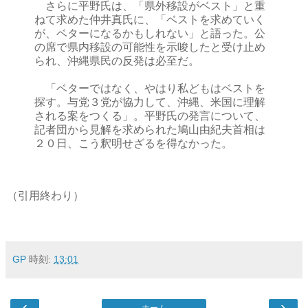
さらに平野氏は、「県外移設がベスト」と重
ねて求めた仲井真氏に、「ベストを求めていく
が、ベターになるかもしれない」と語った。公
の席で県内移設の可能性を示唆したと受け止め
られ、沖縄県民の反発は必至だ。
「ベターではなく、やはり私どもはベストを
探す。与党３党が協力して、沖縄、米国に理解
される案をつくる」。平野氏の発言について、
記者団から見解を求められた鳩山由紀夫首相は
２０日、こう釈明せざるを得なかった。
（引用終わり）
GP
時刻:
13:01
‹
›
ホーム