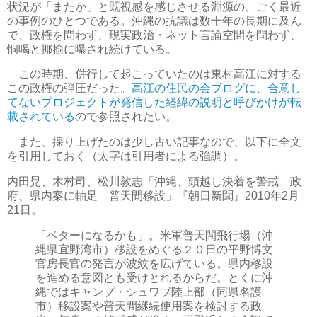
状況が「またか」と既視感を感じさせる淵源の、ごく最近
の事例のひとつである。沖縄の抗議は数十年の長期に及ん
で、政権を問わず、現実政治・ネット言論空間を問わず、
恫喝と揶揄に曝され続けている。
この時期、併行して起こっていたのは東村高江に対する
この政権の弾圧だった。
高江の住民の会ブログに、合意し
てないプロジェクトが発信した経緯の説明と呼びかけが転
載されている
ので参照されたい。
また、採り上げたのは少し古い記事なので、以下に全文
を引用しておく（太字は引用者による強調）。
内田晃、木村司、松川敦志「沖縄、頭越し決着を警戒 政
府、県内案に軸足 普天間移設」『朝日新聞』2010年2月
21日。
「ベターになるかも」。米軍普天間飛行場（沖
縄県宜野湾市）移設をめぐる２０日の平野博文
官房長官の発言が波紋を広げている。県内移設
を進める意図とも受けとれるからだ。とくに沖
縄ではキャンプ・シュワブ陸上部（同県名護
市）移設案や普天間継続使用案を検討する政