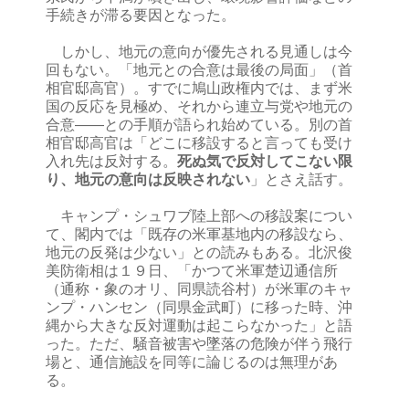
手続きが滞る要因となった。
しかし、地元の意向が優先される見通しは今
回もない。「地元との合意は最後の局面」（首
相官邸高官）。すでに鳩山政権内では、まず米
国の反応を見極め、それから連立与党や地元の
合意――との手順が語られ始めている。別の首
相官邸高官は「どこに移設すると言っても受け
入れ先は反対する。
死ぬ気で反対してこない限
り、地元の意向は反映されない
」とさえ話す。
キャンプ・シュワブ陸上部への移設案につい
て、閣内では「既存の米軍基地内の移設なら、
地元の反発は少ない」との読みもある。北沢俊
美防衛相は１９日、「かつて米軍楚辺通信所
（通称・象のオリ、同県読谷村）が米軍のキャ
ンプ・ハンセン（同県金武町）に移った時、沖
縄から大きな反対運動は起こらなかった」と語
った。ただ、騒音被害や墜落の危険が伴う飛行
場と、通信施設を同等に論じるのは無理があ
る。