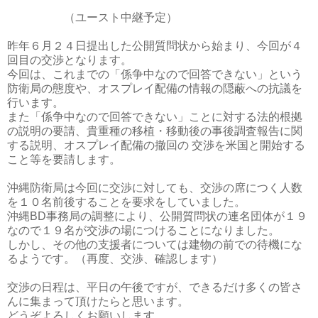
（ユースト中継予定）
昨年６月２４日提出した公開質問状から始まり、今回が４
回目の交渉となります。
今回は、これまでの「係争中なので回答できない」という
防衛局の態度や、オスプレイ配備の情報の隠蔽への抗議を
行います。
また「係争中なので回答できない」ことに対する法的根拠
の説明の要請、貴重種の移植・移動後の事後調査報告に関
する説明、オスプレイ配備の撤回の 交渉を米国と開始する
こと等を要請します。
沖縄防衛局は今回に交渉に対しても、交渉の席につく人数
を１０名前後することを要求をしていました。
沖縄BD事務局の調整により、公開質問状の連名団体が１９
なので１９名が交渉の場につけることになりました。
しかし、その他の支援者については建物の前での待機にな
るようです。（再度、交渉、確認します）
交渉の日程は、平日の午後ですが、できるだけ多くの皆さ
んに集まって頂けたらと思います。
どうぞよろしくお願いします。