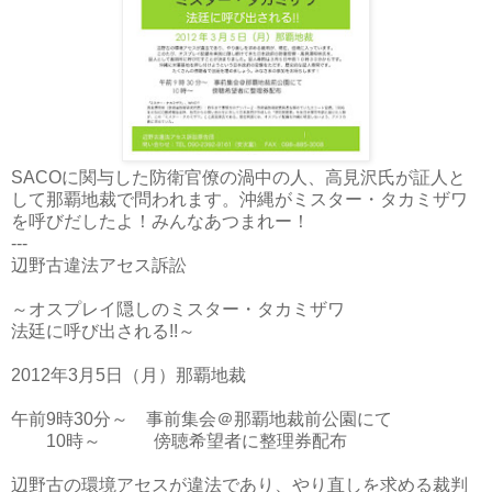
SACOに関与した防衛官僚の渦中の人、高見沢氏が証人と
して那覇地裁で問われます。沖縄がミスター・タカミザワ
を呼びだしたよ！みんなあつまれー！
---
辺野古違法アセス訴訟
～オスプレイ隠しのミスター・タカミザワ
法廷に呼び出される!!～
2012年3月5日（月）那覇地裁
午前9時30分～ 事前集会＠那覇地裁前公園にて
10時～ 傍聴希望者に整理券配布
辺野古の環境アセスが違法であり、やり直しを求める裁判