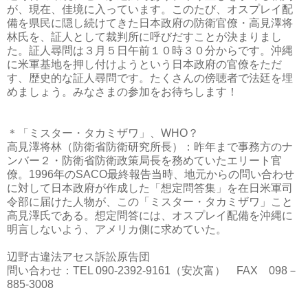
が、現在、佳境に入っています。このたび、オスプレイ配
備を県民に隠し続けてきた日本政府の防衛官僚・高見澤将
林氏を、証人として裁判所に呼びだすことが決まりまし
た。証人尋問は３月５日午前１０時３０分からです。沖縄
に米軍基地を押し付けようという日本政府の官僚をただ
す、歴史的な証人尋問です。たくさんの傍聴者で法廷を埋
めましょう。みなさまの参加をお待ちします！
＊「ミスター・タカミザワ」、WHO？
高見澤将林（防衛省防衛研究所長）：昨年まで事務方のナ
ンバー２・防衛省防衛政策局長を務めていたエリート官
僚。1996年のSACO最終報告当時、地元からの問い合わせ
に対して日本政府が作成した「想定問答集」を在日米軍司
令部に届けた人物が、この「ミスター・タカミザワ」こと
高見澤氏である。想定問答には、オスプレイ配備を沖縄に
明言しないよう、アメリカ側に求めていた。
辺野古違法アセス訴訟原告団
問い合わせ：TEL 090-2392-9161（安次富） FAX 098－
885-3008