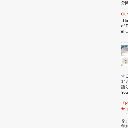
分間
Our
Thi
of 
in 
...
す
1
語
You
「P
サ
「P
を
年1