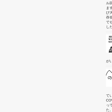
ル
ま
び
存
で
した
がい
て
C
っ
た