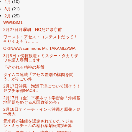
►
4月
(10)
►
3月
(21)
▼
2月
(25)
WWGSM1
2月27日月曜朝、NOだ＠県庁前
ワースト・アセス・コンテストだって！
そりゃぁもう。。。
OKINAWA summons Mr. TAKAMIZAWA!
3月5日＜傍聴歓迎＞ミスター・タカミザ
ワを証人尋問します
「砕かれる精神の基盤」
タイムス連載「アセス差別の構図を問
う」がすごい件
2月17日沖縄・泡瀬干潟について話そう！
＠プチ帝都NACS-J
2月17日（金）平和ネット学習会「沖縄基
地問題をめぐる米国政治の今」
2月18日ティーチ・イン＜沖縄と原発＞＠
一橋大
元米兵が補償を認定されていた＞ジョ
ン・ミッチェルの枯れ葉剤報道第6弾