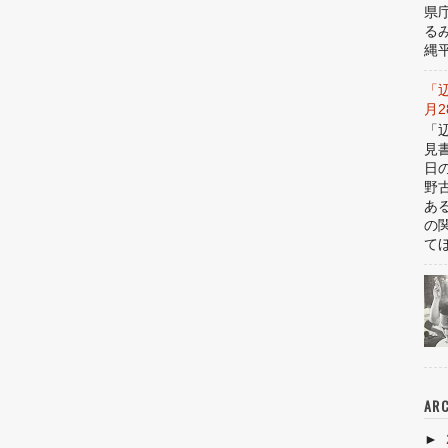
県
る
縄平
「
月
「
見
日
野
あ
の
てほ
ARC
►