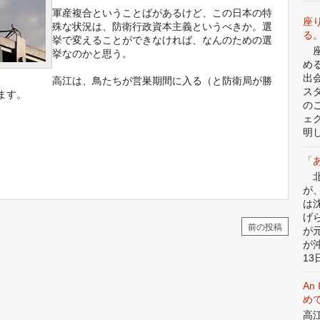
軍産複合ということばがあるけど、この日本の特
座
殊な状況は、防衛行政資本主義というべきか。選
る
挙で変えることができなければ、なんのための選
座
挙なのかと思う。
め
出
高江は、鳥たちが営巣期間に入る（と防衛局が勝
ス
ます。
の
ェ
明
「
北
が
は
げ
前の投稿
が
が
13日
An 
めて
高