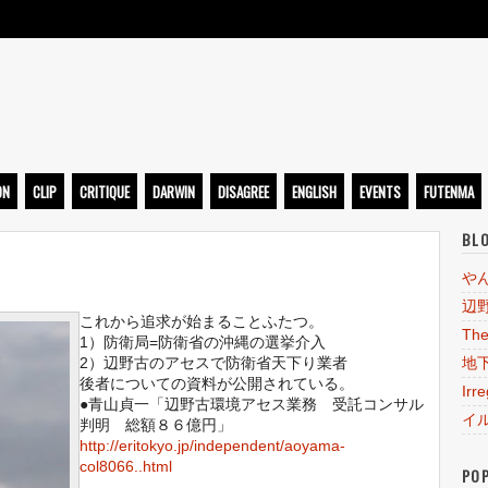
ト
ON
CLIP
CRITIQUE
DARWIN
DISAGREE
ENGLISH
EVENTS
FUTENMA
BL
や
辺
これから追求が始まることふたつ。
The
1）防衛局=防衛省の沖縄の選挙介入
2）辺野古のアセスで防衛省天下り業者
地
後者についての資料が公開されている。
Irr
●青山貞一「辺野古環境アセス業務 受託コンサル
イ
判明 総額８６億円」
http://eritokyo.jp/independent/aoyama-
col8066..html
PO