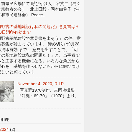
庁前県民広場にて 呼びかけ人：谷丈二（島ぐ
み宗教者の会）・北上田毅・岡本由希子（沖
和市民連絡会） Peace...
辺野古の基地建設は私の問題だ」意見書は9
28日消印有効まで
辺野古基地建設で意見書を出そう」 の件、意
書募集が始まっています。 締め切りは9月28
の消印有効 まで。 意見を出すことで、「辺
古の基地建設は私の問題だ！」と、当事者で
ると主張する機会になる。いろんな角度から
関心を、基地を作らせないちからに結びつけ
しいと願っていま...
November 4, 2020, R.I.P.
写真群1970制作、吉岡功撮影
『沖縄：69-70』（1970）より。
HIVE
2024
(2)