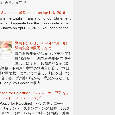
に合う。在宅で...
 Statement of Demand on April 16, 2019
s is the English translation of our Statement
Demand appealed on the press conference
Okinawa on April 16, 2019. You can find the
緊急お知らせ、2024年12月13日
緊急集会＠県民ひろば
裁判報告集会×私のからだデモ 第1
部18時から 裁判報告集会 在沖米
軍兵士による、16歳未満女子に対
る誘拐・不同意性交罪の判決言い渡し（本日
4時那覇地裁）について報告し、判決を受けて
り合う会。 第2部19時から 私のからだデモ
r Body, My Choiceの暴力...
eace for Palestine! パレスチナに平和を」
イレント・スタンディング
eace for Palestine! パレスチナに平和
」 サイレント・スタンディング 日時：2023
0月19日（木）17時〜18時30分 場所：沖縄