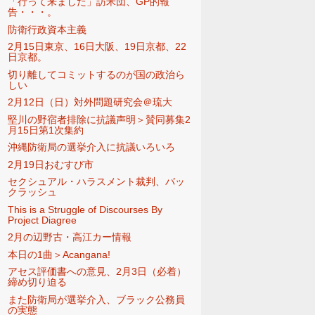
「行って来ました」訪米団、GP的報
告・・・。
防衛行政資本主義
2月15日東京、16日大阪、19日京都、22
日京都。
切り離してコミットするのが国の政治ら
しい
2月12日（日）対外問題研究会＠琉大
堅川の野宿者排除に抗議声明＞賛同募集2
月15日第1次集約
沖縄防衛局の選挙介入に抗議いろいろ
2月19日おむすび市
セクシュアル・ハラスメント裁判、バッ
クラッシュ
This is a Struggle of Discourses By
Project Diagree
2月の辺野古・高江カー情報
本日の1曲＞Acangana!
アセス評価書への意見、2月3日（必着）
締め切り迫る
また防衛局が選挙介入、ブラック公務員
の実態