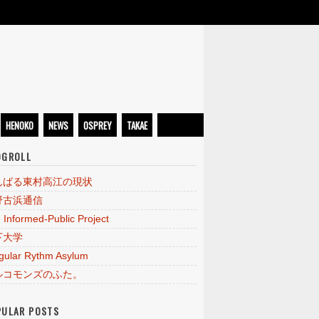
HENOKO
NEWS
OSPREY
TAKAE
OGROLL
んばる東村高江の現状
野古浜通信
 Informed-Public Project
下大学
egular Rythm Asylum
ルコモンズのふた。
PULAR POSTS