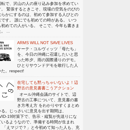
回転で、沢山の人の座り込み参加を求めてい
す。 緊張するときこそ、現場の空気をのびの
大らかにするのは、初めて参加する人びとの
在です。 誰にでも初めての時がある。 いつ
も初めての人がいる。 そこで、今年も書きま
。 ...
ARMS WILL NOT SAVE LIVES
ケーテ・コルヴィッツ「母たち」
を、今日の沖縄に召還したいと思
った昨夕、雨の国際通りのデモ。
ひとりサウンドデモを敢行した人
た。respect!
在宅しても黙っちゃいないよ！辺
野古の意見書書こうアクション
オール沖縄会議のサイトで、辺
野古の工事について、意見書の書
き方考え方 をわかりやすくまとめ
いる。じっさいに意見を出す期間は、
OVID-19対策下で、告示・縦覧が先送りにな
ているようなので、準備する時間が生まれ
。 「えマジで？」と今初めて知った人も、充