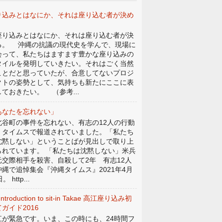
り込みとはなにか、それは座り込む者が決め
。
り込みとはなにか、それは座り込む者が決
る。 沖縄の抗議の現代史を学んで、現場に
会って、私たちはますます豊かな座り込みの
タイルを発明していきたい。それはごく当然
ことだと思っていたが、合意してないプロジ
クトの姿勢として、気持ちも新たにここに表
しておきたい。 （参考...
あなたを忘れない」
谷町の事件を忘れない、有志の12人の行動
、タイムスで報道されていました。「私たち
沈黙しない」ということばが見出しで取り上
られています。 「私たちは沈黙しない」米兵
元交際相手を殺害、自殺して2年 有志12人
沖縄で追悼集会『沖縄タイムス』2021年4月
。 http...
Introduction to sit-in Takae 高江座り込み初
ガイド2016
江が緊急です。いま、この時にも、24時間フ