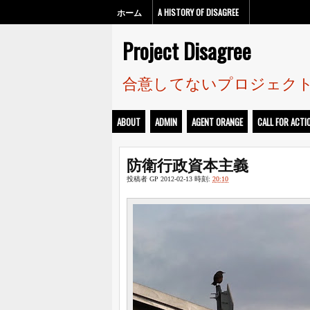
ホーム
A HISTORY OF DISAGREE
Project Disagree
合意してないプロジェク
ABOUT
ADMIN
AGENT ORANGE
CALL FOR ACTI
防衛行政資本主義
投稿者
GP
2012-02-13
時刻:
20:10