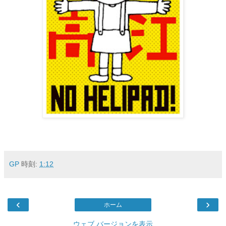
GP
時刻:
1:12
‹
›
ホーム
ウェブ バージョンを表示