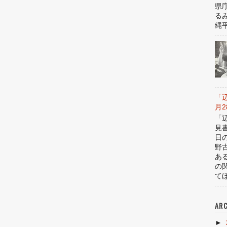
県
る
縄平
「
月
「
見
日
野
あ
の
てほ
ARC
►