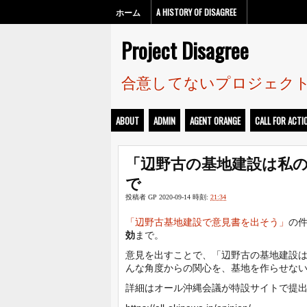
ホーム
A HISTORY OF DISAGREE
Project Disagree
合意してないプロジェク
ABOUT
ADMIN
AGENT ORANGE
CALL FOR ACTI
「辺野古の基地建設は私の
で
投稿者
GP
2020-09-14
時刻:
21:34
「辺野古基地建設で意見書を出そう」
の
効
まで。
意見を出すことで、「辺野古の基地建設
んな角度からの関心を、基地を作らせな
詳細はオール沖縄会議が特設サイトで提