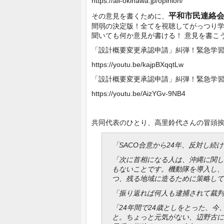
https://all-okinawa.jp/opinion/
平和市民連絡
その意見を書くために、
間弱の決定版！全てを視聴してがっつり
聞いても何か意見が書ける！ 意見を書こ
「設計概要変更承認申請」糾弾！緊急学
https://youtu.be/kajpBXqqtLw
「設計概要変更承認申請」糾弾！緊急学
https://youtu.be/AizYGv-9NB4
共同代表のひとり、高里鈴代さんの冒頭
「SACO合意から24年、反対し続
「次に首相になる人は、沖縄に関し
もないことです。機動隊を導入し、
つ、残る地域に造るために策略して
「振り返れば何人も逮捕されて裁判
「24年間で24歳としをとった、
と。ちょっと元気がない、辺野古に