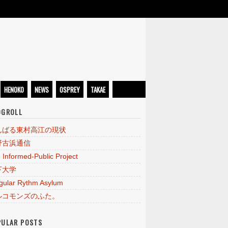
HENOKO
NEWS
OSPREY
TAKAE
OGROLL
んばる東村高江の現状
野古浜通信
 Informed-Public Project
下大学
egular Rythm Asylum
ルコモンズのふた。
PULAR POSTS