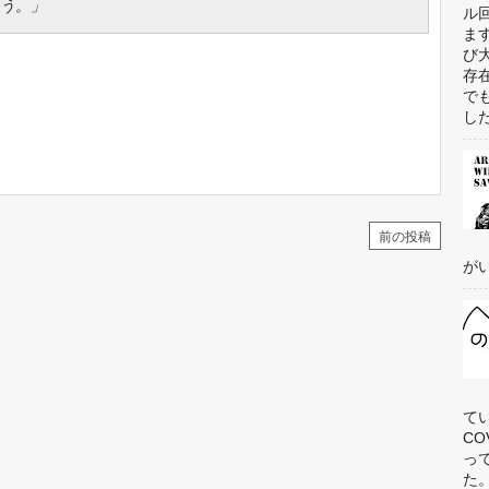
う。」
ル
ま
び
存
で
した
前の投稿
がい
て
C
っ
た