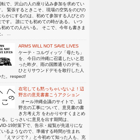
回転で、沢山の人の座り込み参加を求めてい
す。 緊張するときこそ、現場の空気をのびの
大らかにするのは、初めて参加する人びとの
在です。 誰にでも初めての時がある。 いつ
も初めての人がいる。 そこで、今年も書きま
。 ...
ARMS WILL NOT SAVE LIVES
ケーテ・コルヴィッツ「母たち」
を、今日の沖縄に召還したいと思
った昨夕、雨の国際通りのデモ。
ひとりサウンドデモを敢行した人
た。respect!
在宅しても黙っちゃいないよ！辺
野古の意見書書こうアクション
オール沖縄会議のサイトで、辺
野古の工事について、意見書の書
き方考え方 をわかりやすくまとめ
いる。じっさいに意見を出す期間は、
OVID-19対策下で、告示・縦覧が先送りにな
ているようなので、準備する時間が生まれ
。 「えマジで？」と今初めて知った人も、充