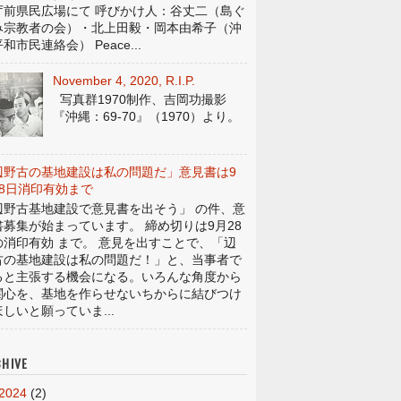
庁前県民広場にて 呼びかけ人：谷丈二（島ぐ
み宗教者の会）・北上田毅・岡本由希子（沖
和市民連絡会） Peace...
November 4, 2020, R.I.P.
写真群1970制作、吉岡功撮影
『沖縄：69-70』（1970）より。
辺野古の基地建設は私の問題だ」意見書は9
28日消印有効まで
辺野古基地建設で意見書を出そう」 の件、意
書募集が始まっています。 締め切りは9月28
の消印有効 まで。 意見を出すことで、「辺
古の基地建設は私の問題だ！」と、当事者で
ると主張する機会になる。いろんな角度から
関心を、基地を作らせないちからに結びつけ
しいと願っていま...
HIVE
2024
(2)