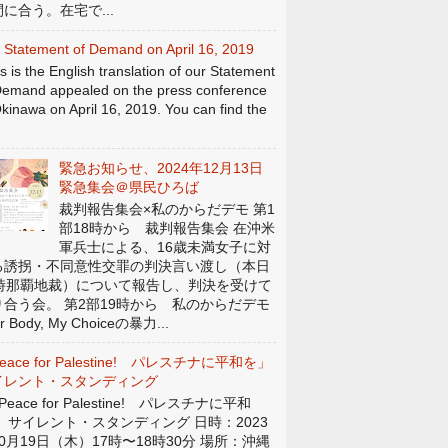
に合う。在宅で...
 Statement of Demand on April 16, 2019
s is the English translation of our Statement
Demand appealed on the press conference
Okinawa on April 16, 2019. You can find the
緊急お知らせ、2024年12月13日
緊急集会＠県民ひろば
裁判報告集会×私のからだデモ 第1
部18時から 裁判報告集会 在沖米
軍兵士による、16歳未満女子に対
る誘拐・不同意性交罪の判決言い渡し（本日
4時那覇地裁）について報告し、判決を受けて
り合う会。 第2部19時から 私のからだデモ
r Body, My Choiceの暴力...
eace for Palestine! パレスチナに平和を」
イレント・スタンディング
eace for Palestine! パレスチナに平和
」 サイレント・スタンディング 日時：2023
0月19日（木）17時〜18時30分 場所：沖縄