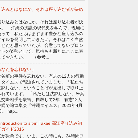
り込みとはなにか、それは座り込む者が決め
。
り込みとはなにか、それは座り込む者が決
る。 沖縄の抗議の現代史を学んで、現場に
会って、私たちはますます豊かな座り込みの
タイルを発明していきたい。それはごく当然
ことだと思っていたが、合意してないプロジ
クトの姿勢として、気持ちも新たにここに表
しておきたい。 （参考...
あなたを忘れない」
谷町の事件を忘れない、有志の12人の行動
、タイムスで報道されていました。「私たち
沈黙しない」ということばが見出しで取り上
られています。 「私たちは沈黙しない」米兵
元交際相手を殺害、自殺して2年 有志12人
沖縄で追悼集会『沖縄タイムス』2021年4月
。 http...
Introduction to sit-in Takae 高江座り込み初
ガイド2016
江が緊急です。いま、この時にも、24時間フ