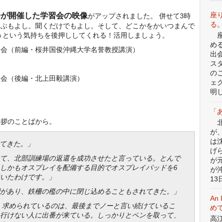
座
会が開催した学習会の映像
がアップされました。 併せて3時
る
学ぶもよし。聞くだけでもよし。そして、どこかをかいつまんで
うという気持ちを後押ししてくれる！活用しましょう。
座
め
習会（前編・桜井国俊沖縄大学名誉教授講演）
出
ス
の
習会（後編・北上田毅講演）
ェ
明
「
挨拶のことばから。
北
が
は
けてきた。」
げ
て、北部訓練場の返還を成功させたと言っている。とんで
が
しかもオスプレイを配備する目的でオスプレイパッドを6
が
いたわけです。」
13日
があり、鉄柵の檻の中に閉じ込めることもされてきた。」
An 
今、求められているのは、最後までノーと言い続けているこ
めて
行けない人に出番が来ている。しっかりとペンを取って、
高