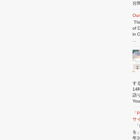
分間
Our
Thi
of 
in 
...
す
1
語
You
「P
サ
「P
を
年1