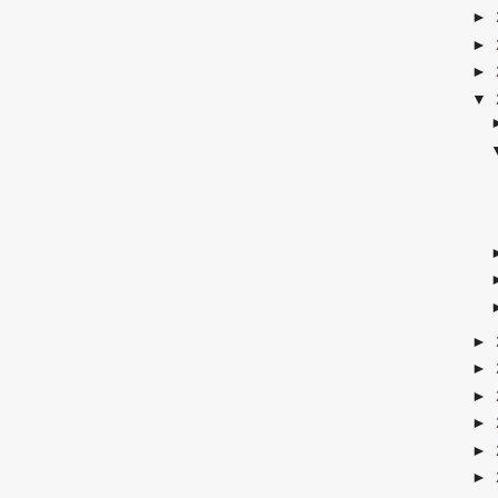
►
►
►
▼
►
►
►
►
►
►