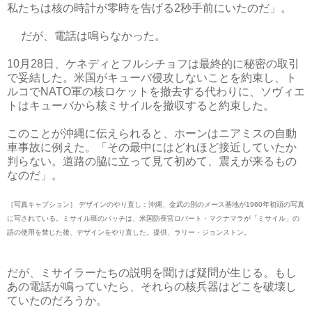
私たちは核の時計が零時を告げる2秒手前にいたのだ」。
だが、電話は鳴らなかった。
10月28日、ケネディとフルシチョフは最終的に秘密の取引
で妥結した。米国がキューバ侵攻しないことを約束し、ト
ルコでNATO軍の核ロケットを撤去する代わりに、ソヴィエ
トはキューバから核ミサイルを撤収すると約束した。
このことが沖縄に伝えられると、ホーンはニアミスの自動
車事故に例えた。「その最中にはどれほど接近していたか
判らない。道路の脇に立って見て初めて、震えが来るもの
なのだ」。
［写真キャプション］ デザインのやり直し：沖縄、金武の別のメース基地が1960年初頭の写真
に写されている。ミサイル班のパッチは、米国防長官ロバート・マクナマラが「ミサイル」の
語の使用を禁じた後、デザインをやり直した。提供、ラリー・ジョンストン。
だが、ミサイラーたちの説明を聞けば疑問が生じる。もし
あの電話が鳴っていたら、それらの核兵器はどこを破壊し
ていたのだろうか。