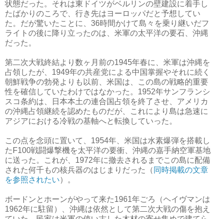
状態だった。それは東ドイツがベルリンの壁建設に着手し
たばかりのころで、行き先はヨーロッパだと予想してい
た。だが驚いたことに、36時間かけて島々を乗り継いだフ
ライトの後に降り立ったのは、米軍の太平洋の要石、沖縄
だった。
第二次大戦終結より数ヶ月前の1945年春に、米軍は沖縄を
占領したが、1949年の共産党による中国掌握やそれに続く
朝鮮戦争の勃発よりも以前、米国は、この島の戦略的重要
性を確信していたわけではなかった。1952年サンフランシ
スコ条約は、日本本土の連合国占領を終了させ、アメリカ
の沖縄占領継続を認めたものだが、これにより島は急速に
アジアにおける冷戦の基軸へと転換していった。
この点を念頭に置いて、1954年、米国は水素爆弾を搭載し
たF100戦闘爆撃機を太平洋の要衝、沖縄の嘉手納空軍基地
に送った。これが、1972年に撤去されるまでこの島に配備
された何千もの核兵器のはじまりだった（
同時掲載の文章
を参照されたい
）。
ボードンとホーンがやって来た1961年ごろ（ヘイヴマンは
1962年に駐留）、沖縄は依然として第二次大戦の傷を抱え
ていた。民家は米軍の使い古した木材の寄せ集めで建てら