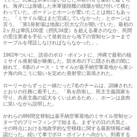
れ、海岸には座礁した米軍揚陸艦の残骸が錆び付いて横た
わっていた。ボードンとホーンが驚いたことは他にもあっ
た。「ミサイル場はまだ完成していなかった」とホーンは
言う。「第1発射場は地面に巨大な穴が開いていた。最初の
2ヶ月は華氏100度（摂氏34度）を超える暑さのなか、民間
の受注業者を手伝って発射台から地下の管制センターまで
ケーブルを埋設しなければならなかった」。
1962年ついに、読谷のボロ・ポイントに、沖縄で最初の核
ミサイル発射場が稼働した。防水布の下に隠され夜の闇に
紛れて、8基のメース・ミサイルが嘉手納空軍基地から東シ
ナ海の向こうに狙いを定めた発射管に装填された。
ローリーからずっと一緒だった7名のチームは、訓練された
とおりの任務に着手した。「島を防衛し、民主主義国家を
守り、共産主義の拡大をくい止めるため」、ホーンは皮肉
に笑いながら説明した。
かれらの8時間交替制は嘉手納空軍基地のミサイル管制セン
ターでのブリーフィングで始まる。まずその日の天気と、
その時点における地政学的な空模様に関する最新情報の確
認だった。続いて車でボロ・ポイントへ向かい、到着する