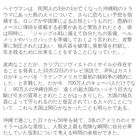
ヘイヴマンは、民間人の3分の1が亡くなった沖縄戦のトラ
ウマにあった島の人々について、さらに恐ろしい予想を指
摘する。ロシアか中国軍による占領というものだ。恩納の
メースに弾頭を搭載する必要があると警告されたとき、彼
は同時に、「ジャングル戦に備えて自分たちの装備、ヘル
メットやバックパックを準備しておくよう言われた。攻撃
軍に制圧されたばあい、核兵器を破壊し発射場を封鎖し、
生き残るために出来ることをすることになっていた」。
皮肉なことだが、カリブにソヴィエトのミサイルが存在す
ることを発表した10月22日のテレビ演説で、JFKはカスト
ロがキューバを「ラテンアメリカで最初の核戦争の標的に
した」と非難した。だが今、700万人のキューバ人だけでな
く、90万人の沖縄住民が、遠くの超大国のいっそう巨大な
駆け引きの質草とされたことがはっきりした。大国の核兵
器によって守られるのだと仮定されている人々のことにつ
いて、これら大国は関心がなかったことも明らかである。
沖縄で過ごした日々から50年を経て、3名のアメリカのミサ
イラーはみな退役し、人類史上最も危険な瞬間に自分が果
たしていた役割について考える時間の余裕ができた。