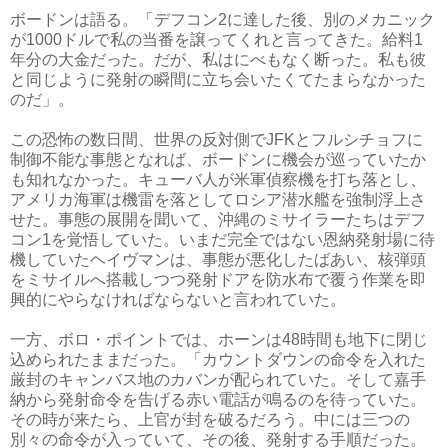
ボードンは語る。「デフコン2に達した後、別のメカニック
が1000ドルで私の当番を譲ってくれと言ってきた。給料1
年分の大金だった。だが、私はにべもなく断った。私も彼
と同じように発射の瞬間に立ち会いたくてたまらなかった
のだ」。
この恐怖の数日間、世界の反対側でJFKとフルシチョフに
制御不能な事態となれば、ボードンに機会が巡っていたか
も知れなかった。キューバ人が米軍偵察機を打ち落とし、
アメリカ海軍は機雷を落としてロシア潜水艦を強制浮上さ
せた。事態の展開を聞いて、沖縄のミサイラーたちはデフ
コン1を覚悟していた。いまだ完全ではない恩納発射場に待
機していたヘイヴマンは、事態が悪化したばあい、核弾頭
をミサイルへ搭載しつつ発射ドアを防水布で覆う作業を即
興的にやらなければならないと言われていた。
一方、ボロ・ポイントでは、ホーンは48時間も地下に閉じ
込められたままだった。「カウントダウンの命令を入れた
厳封のキャンバス地のカバンが配られていた。そして嘉手
納から発射命令を告げる赤い電話が鳴るのを待っていた。
その時が来たら、上官が封を破るだろう。中には三つの
別々の命令が入っていて、その後、発射する手順だった。