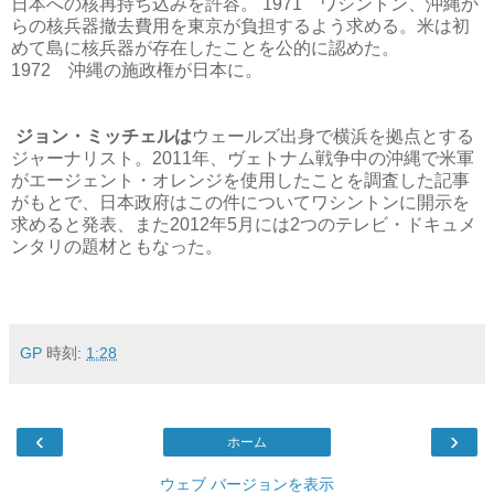
日本への核再持ち込みを許容。 1971 ワシントン、沖縄か
らの核兵器撤去費用を東京が負担するよう求める。米は初
めて島に核兵器が存在したことを公的に認めた。
1972 沖縄の施政権が日本に。
ジョン・ミッチェルは
ウェールズ出身で横浜を拠点とする
ジャーナリスト。2011年、ヴェトナム戦争中の沖縄で米軍
がエージェント・オレンジを使用したことを調査した記事
がもとで、日本政府はこの件についてワシントンに開示を
求めると発表、また2012年5月には2つのテレビ・ドキュメ
ンタリの題材ともなった。
GP
時刻:
1:28
‹
›
ホーム
ウェブ バージョンを表示