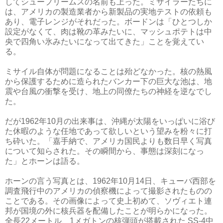
してシュープリームスの名前も上った。ミサイラーたちに
は、アメリカの製造業者から新製品の実地テストの依頼も
あり、電子レンジがそれだった。ボードンは「ひとつしか
設定がなくて、肉は靴の革みたいに、マッシュポテトは中
央で四角い氷みたいになって出てきた」ことを覚えてい
る。
ミサイル自体が問題になることは殆どなかった。核の熱風
から保護するために造られたバンカー下の巨大な池は、地
震や台風の衝撃を受け、地上の同僚たちの神経を逆なでし
た。
だが1962年10月の出来事は、沖縄が太陽をいっぱいに浴び
た休暇のような任地であって欲しいという望みを粉々に打
ち砕いた。「嘉手納で、アメリカ国民よりも数日早く写真
について知らされた。その瞬間から、事態は深刻になっ
た」とホーンは語る。
ホーンの言う写真とは、1962年10月14日、キューバ西部を
調査飛行中のアメリカの偵察機によって撮影されたものの
ことである。その画像によって史上初めて、ソヴィエト連
邦が国境の外に核兵器を配備したことが明らかになった。
全長22メートル、1メガトンの核弾頭が搭載された SS-4中