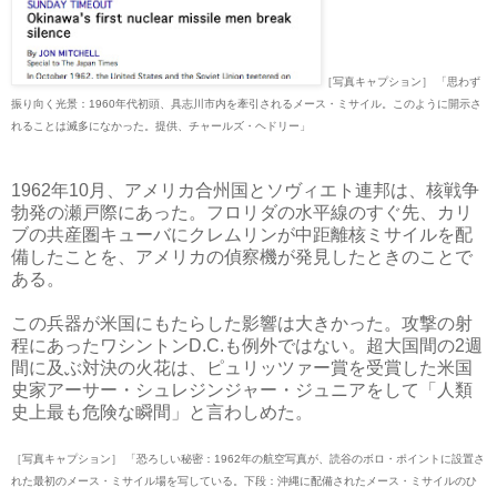
［写真キャプション］ 「思わず
振り向く光景：1960年代初頭、具志川市内を牽引されるメース・ミサイル。このように開示さ
れることは滅多になかった。提供、チャールズ・ヘドリー」
1962年10月、アメリカ合州国とソヴィエト連邦は、核戦争
勃発の瀬戸際にあった。フロリダの水平線のすぐ先、カリ
ブの共産圏キューバにクレムリンが中距離核ミサイルを配
備したことを、アメリカの偵察機が発見したときのことで
ある。
この兵器が米国にもたらした影響は大きかった。攻撃の射
程にあったワシントンD.C.も例外ではない。超大国間の2週
間に及ぶ対決の火花は、ピュリッツァー賞を受賞した米国
史家アーサー・シュレジンジャー・ジュニアをして「人類
史上最も危険な瞬間」と言わしめた。
［写真キャプション］ 「恐ろしい秘密：1962年の航空写真が、読谷のボロ・ポイントに設置さ
れた最初のメース・ミサイル場を写している。下段：沖縄に配備されたメース・ミサイルのひ