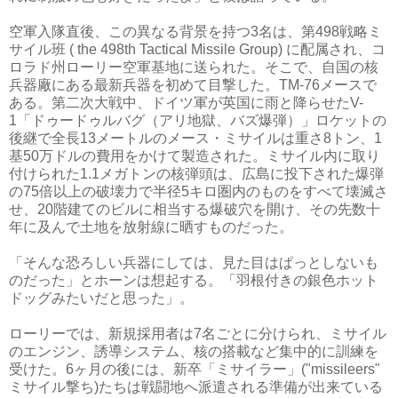
空軍入隊直後、この異なる背景を持つ3名は、第498戦略ミ
サイル班 ( the 498th Tactical Missile Group) に配属され、コ
ロラド州ローリー空軍基地に送られた。そこで、自国の核
兵器廠にある最新兵器を初めて目撃した。TM-76メースで
ある。第二次大戦中、ドイツ軍が英国に雨と降らせたV-
1「ドゥードゥルバグ（アリ地獄、バズ爆弾）」ロケットの
後継で全長13メートルのメース・ミサイルは重さ8トン、1
基50万ドルの費用をかけて製造された。ミサイル内に取り
付けられた1.1メガトンの核弾頭は、広島に投下された爆弾
の75倍以上の破壊力で半径5キロ圏内のものをすべて壊滅さ
せ、20階建てのビルに相当する爆破穴を開け、その先数十
年に及んで土地を放射線に晒すものだった。
「そんな恐ろしい兵器にしては、見た目はぱっとしないも
のだった」とホーンは想起する。「羽根付きの銀色ホット
ドッグみたいだと思った」。
ローリーでは、新規採用者は7名ごとに分けられ、ミサイル
のエンジン、誘導システム、核の搭載など集中的に訓練を
受けた。6ヶ月の後には、新卒「ミサイラー」("missileers"
ミサイル撃ち)たちは戦闘地へ派遣される準備が出来ている