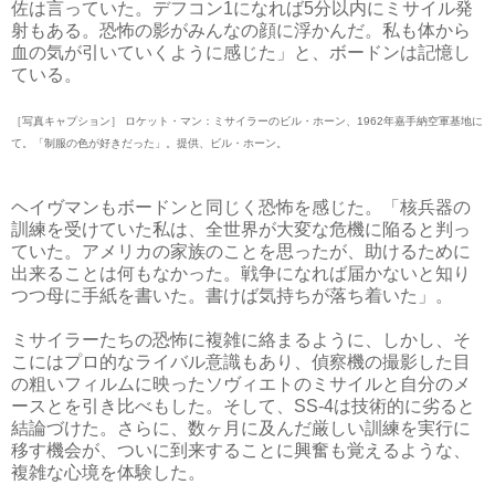
佐は言っていた。デフコン1になれば5分以内にミサイル発
射もある。恐怖の影がみんなの顔に浮かんだ。私も体から
血の気が引いていくように感じた」と、ボードンは記憶し
ている。
［写真キャプション］ ロケット・マン：ミサイラーのビル・ホーン、1962年嘉手納空軍基地に
て。「制服の色が好きだった」。提供、ビル・ホーン。
ヘイヴマンもボードンと同じく恐怖を感じた。「核兵器の
訓練を受けていた私は、全世界が大変な危機に陥ると判っ
ていた。アメリカの家族のことを思ったが、助けるために
出来ることは何もなかった。戦争になれば届かないと知り
つつ母に手紙を書いた。書けば気持ちが落ち着いた」。
ミサイラーたちの恐怖に複雑に絡まるように、しかし、そ
こにはプロ的なライバル意識もあり、偵察機の撮影した目
の粗いフィルムに映ったソヴィエトのミサイルと自分のメ
ースとを引き比べもした。そして、SS-4は技術的に劣ると
結論づけた。さらに、数ヶ月に及んだ厳しい訓練を実行に
移す機会が、ついに到来することに興奮も覚えるような、
複雑な心境を体験した。