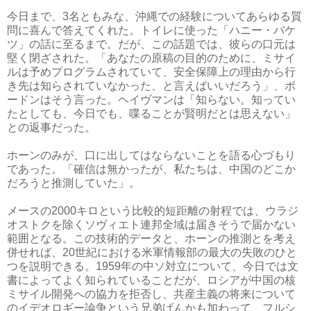
今日まで、3名ともみな、沖縄での経験についてあらゆる質
問に喜んで答えてくれた。トイレに使った「ハニー・バケ
ツ」の話に至るまで。だが、この話題では、彼らの口元は
堅く閉ざされた。「あなたの原稿の目的のために、ミサイ
ルは予めプログラムされていて、安全保障上の理由から行
き先は知らされていなかった、と言えばいいだろう」、ボ
ードンはそう言った。ヘイヴマンは「知らない。知ってい
たとしても、今日でも、喋ることが賢明だとは思えない」
との返事だった。
ホーンのみが、口に出してはならないことを語る心づもり
であった。「確信は無かったが、私たちは、中国のどこか
だろうと推測していた」。
メースの2000キロという比較的短距離の射程では、ウラジ
オストクを除くソヴィエト連邦全域は届きそうで届かない
範囲となる。この技術的データと、ホーンの推測とを考え
併せれば、20世紀における米軍情報部の最大の失敗のひと
つを説明できる。1959年の中ソ対立について、今日では文
書によってよく知られていることだが、ロシアが中国の核
ミサイル開発への協力を拒否し、共産主義の将来について
のイデオロギー論争という兄弟げんかも加わって、フルシ