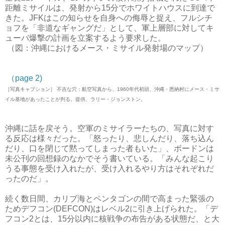
距離ミサイルは、発射から15分でホワイトハウスに到達で
きた。JFKはこの知らせを自身への侮辱と捉え、フルシチ
ョフを「非道なギャングだ」として、軍上層部に対してキ
ューバ爆撃の計画を立案するよう要求した。
（図：沖縄におけるメース・ミサイル発射場のマップ）
（page 2)
［写真キャプション］ 不吉な穴：航空写真から、1960年代初頭、沖縄・恩納村にメース・ミサ
イル基地があったことが判る。提供、ラリー・ジョンストン。
沖縄に話を戻そう。空軍のミサイラーたちの、写真に対す
る反応は様々だった。「怒ったり、悲しんだり、落ち込ん
だり、口を閉じて黙ってしまった者もいた」、ボードンは
未公刊の回想録のなかでそう書いている。「みんな起こり
うる事態を受け入れたが、受け入れるやり方はそれぞれだ
ったのだ」。
続く数日間、カリブ海とペンタゴンの間で高まった緊張の
ためデフコン(DEFCON)はレベル2に引き上げられた。「デ
フコン2とは、15分以内に核戦争の布告がある状態だ、と大