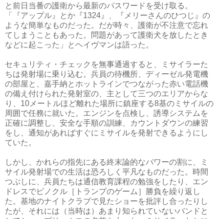
と前日当番の護衛から最新のパスワードを受け取る。
「『アップル』とか『1324』、『メリーさんのひつじ』の
ような簡単なものだった。だが時々、護衛が不注意で忘れ
てしまうこともあった。問題があって護衛犬を放したとき
などに起こった」とヘイヴマンは語った。
セキュリティ・チェックを無事通過すると、ミサイラーた
ちは発射場に乗り込む。兵員の待機所、ディーゼル発電機
の部屋と、嘉手納とホットラインでつながった赤い電話機
の備え付けられた発射室の、主として三つのエリアからな
り、10メートルほど離れた場所に鎮座する8基のミサイルの
周囲で任務に就いた。エンジンを点検し、誘導システムを
正確に調整し、安全な手順の訓練、カウントダウンの練習
をし、通知があればすぐにミサイルを発射できるようにし
ていた。
しかし、かれらの指先にある終末論的なパワーの割に、ミ
サイル発射場での生活は恐ろしく平凡なものだった。時間
つぶしに、兵員たちは通信教育課程の勉強をしたり、エン
ドレスでピノクル［トランプのゲーム］勝負を繰り返し
た。基地のナイトクラブで見たショーを批評し合ったりし
たが、それには（当時は）あまり知られていないバンドと