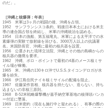
のだ」。
［沖縄と核爆弾：年表］
1945 米軍は3ヶ月の戦闘の後、沖縄を占領。
1952 サンフランシスコ条約、戦後日本本土における米主
導の連合国占領を終結し、米軍の沖縄統治を認める。
1954 日本の漁船、第五福竜丸、米軍による太平洋での水
素爆弾の実験で放射線を浴びる。3000万人以上の抗議署
名。米国防長官、沖縄に最初の核兵器を設置。
1956 公選された琉球立法院、沖縄とその他の島嶼からの
核兵器の撤廃を要求。
1962 沖縄、ボロ・ポイントで最初の4基のメース核ミサ
イル場が稼働。
1965 米、沖縄の130キロ沖でU.S.S.タイコンデロガが水
爆を紛失。
1966 伊江島住民ナイキ核ミサイルの配備を阻止。
1967 佐藤栄作首相、核兵器を持たない、造らない、持ち
込まないの非核三原則。
1968 B-52米戦略爆撃機が嘉手納空軍基地の核弾頭バンカ
ー付近に墜落。
1969 日米密約（現在も施行中と疑われる）、有事の際の