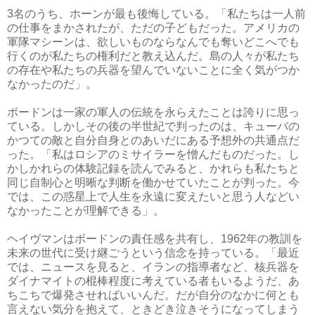
3名のうち、ホーンが最も後悔している。「私たちは一人前
の仕事をまかされたが、ただの子どもだった。アメリカの
軍隊マシーンは、欲しいものならなんでも奪いどこへでも
行くのが私たちの権利だと教え込んだ。島の人々が私たち
の存在や私たちの兵器を望んでいないことに全く気がつか
なかったのだ」。
ボードンは一家の軍人の伝統を永らえたことは誇りに思っ
ている。しかしその後の半世紀で判ったのは、キューバの
かつての敵と自分自身とのあいだにある予想外の共通点だ
った。「私はロシアのミサイラーを憎んだものだった。し
かしかれらの体験記録を読んでみると、かれらも私たちと
同じ自制心と明晰な判断を働かせていたことが判った。今
では、この惑星上で人生を永遠に変えたいと思う人などい
なかったことが理解できる」。
ヘイヴマンはボードンの責任感を共有し、1962年の教訓を
未来の世代に受け継ごうという信念を持っている。「最近
では、ニュースを見ると、イランの指導者など、核兵器を
ダイナマイトの棍棒程度に考えている者もいるようだ、あ
ちこちで爆発させればいいんだ。だが自分のなかに何とも
言えない気分を抱えて、ときどき泣きそうになってしまう