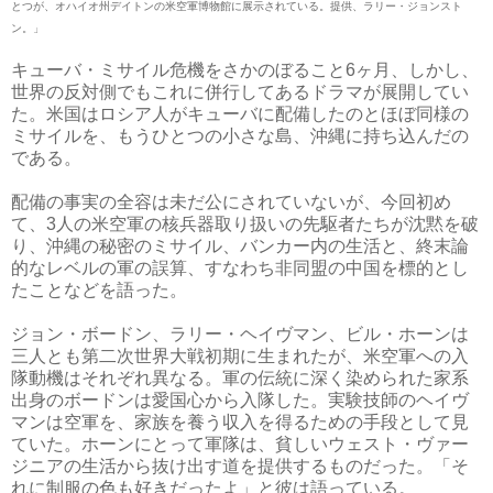
とつが、オハイオ州デイトンの米空軍博物館に展示されている。提供、ラリー・ジョンスト
ン。」
キューバ・ミサイル危機をさかのぼること6ヶ月、しかし、
世界の反対側でもこれに併行してあるドラマが展開してい
た。米国はロシア人がキューバに配備したのとほぼ同様の
ミサイルを、もうひとつの小さな島、沖縄に持ち込んだの
である。
配備の事実の全容は未だ公にされていないが、今回初め
て、3人の米空軍の核兵器取り扱いの先駆者たちが沈黙を破
り、沖縄の秘密のミサイル、バンカー内の生活と、終末論
的なレベルの軍の誤算、すなわち非同盟の中国を標的とし
たことなどを語った。
ジョン・ボードン、ラリー・ヘイヴマン、ビル・ホーンは
三人とも第二次世界大戦初期に生まれたが、米空軍への入
隊動機はそれぞれ異なる。軍の伝統に深く染められた家系
出身のボードンは愛国心から入隊した。実験技師のヘイヴ
マンは空軍を、家族を養う収入を得るための手段として見
ていた。ホーンにとって軍隊は、貧しいウェスト・ヴァー
ジニアの生活から抜け出す道を提供するものだった。「そ
れに制服の色も好きだったよ」と彼は語っている。