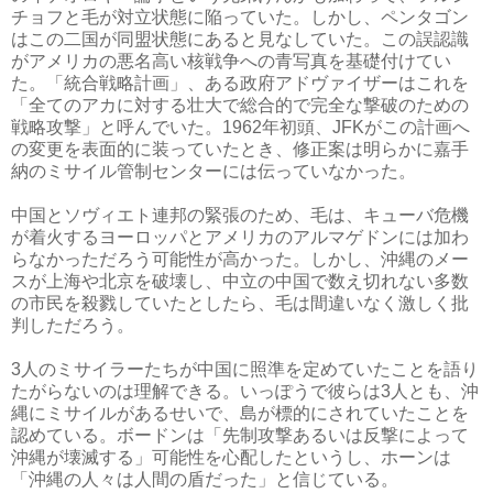
チョフと毛が対立状態に陥っていた。しかし、ペンタゴン
はこの二国が同盟状態にあると見なしていた。この誤認識
がアメリカの悪名高い核戦争への青写真を基礎付けてい
た。「統合戦略計画」、ある政府アドヴァイザーはこれを
「全てのアカに対する壮大で総合的で完全な撃破のための
戦略攻撃」と呼んでいた。1962年初頭、JFKがこの計画へ
の変更を表面的に装っていたとき、修正案は明らかに嘉手
納のミサイル管制センターには伝っていなかった。
中国とソヴィエト連邦の緊張のため、毛は、キューバ危機
が着火するヨーロッパとアメリカのアルマゲドンには加わ
らなかっただろう可能性が高かった。しかし、沖縄のメー
スが上海や北京を破壊し、中立の中国で数え切れない多数
の市民を殺戮していたとしたら、毛は間違いなく激しく批
判しただろう。
3人のミサイラーたちが中国に照準を定めていたことを語り
たがらないのは理解できる。いっぽうで彼らは3人とも、沖
縄にミサイルがあるせいで、島が標的にされていたことを
認めている。ボードンは「先制攻撃あるいは反撃によって
沖縄が壊滅する」可能性を心配したというし、ホーンは
「沖縄の人々は人間の盾だった」と信じている。