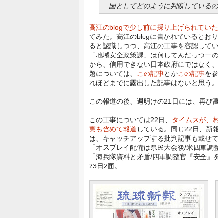
国としてどのように判断しているの
高江のblogで少し前に採り上げられてい
てみた。高江のblogに書かれていると
ると認識しつつ、高江の工事を容認して
「地域安全政策課」は何してんだっつー
から、信用できない日本政府にではなく
題については、
この記事
とか
この記事
を
れほどまでに露出した記事はないと思う
この報道の後、週明けの21日には、再び
この工事については22日、
タイムスが、
実も含めて報道
している。同じ22日、新
は、キャッチアップする批判記事も載せ
「オスプレイ配備は県民大会後/米四軍調整
「海兵隊資料と矛盾/四軍調整官『安全』発
23日2面。