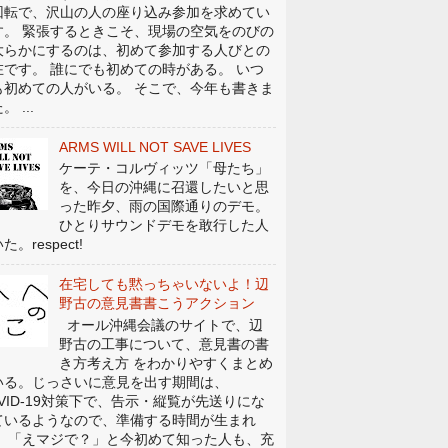
回転で、沢山の人の座り込み参加を求めてい
す。 緊張するときこそ、現場の空気をのびの
大らかにするのは、初めて参加する人びとの
在です。 誰にでも初めての時がある。 いつ
も初めての人がいる。 そこで、今年も書きま
。 ...
ARMS WILL NOT SAVE LIVES
ケーテ・コルヴィッツ「母たち」
を、今日の沖縄に召還したいと思
った昨夕、雨の国際通りのデモ。
ひとりサウンドデモを敢行した人
た。respect!
在宅しても黙っちゃいないよ！辺
野古の意見書書こうアクション
オール沖縄会議のサイトで、辺
野古の工事について、意見書の書
き方考え方 をわかりやすくまとめ
いる。じっさいに意見を出す期間は、
OVID-19対策下で、告示・縦覧が先送りにな
ているようなので、準備する時間が生まれ
。 「えマジで？」と今初めて知った人も、充