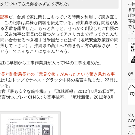
かについても見解を示すよう求めた。
ル
ま
び
た記事
だ。台風で家に閉じこもっている時間を利用して読み直し
存
おり、この記事は異様な内容を伝えている。仲井真県政は問題があ
で
いる矛盾を露呈した。もっと言うと、せっかく創設したご自慢の
した
の。又吉知事公室長は公費つかってアメリカまで行ってきたんだ
、問い合わせるべき相手は米国だったはず（地域安全政策課の問
参照して下さい）。沖縄県の高江への向き合い方の異様さが、こ
。どうしてこんなことになるんだろう。
高江に早朝から工事作業員が入ってN4の工事を進めた。
がい
村長と防衛局長との「意見交換」があったという驚き呆れる事
報は1面トップでケネス・グラック中将の発言を報じた。23日に
ている。
官『最も安全な航空機』」『琉球新報』2012年8月22日1面。
言/オスプレイCH46より高事故率」『琉球新報』2012年8月
て
C
っ
た