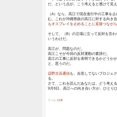
だ、という点が、こう考えると透けて見
（A）なら、高江で現在進行中の工事を止
む。これが沖縄県政の高江に対する向き
もオスプレイを止めることに直接つなが
そして、（B）の立場に立って反対を言わ
いうわけだ。
高江が、問題なのだ。
高江こそが今回の反対運動の要諦だ。
高江の工事に反対を表明できるかどうか
と、思うのだ。
辺野古浜通信
も、合意してないプロジェ
る。
さて、これを読んだあなたは、どう考え
9月9日、高江への向き合い方が、ひとり
ラベル:
CLIP