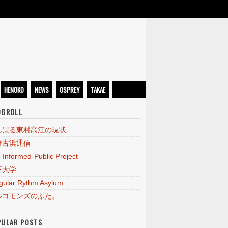
HENOKO
NEWS
OSPREY
TAKAE
OGROLL
んばる東村高江の現状
野古浜通信
 Informed-Public Project
下大学
egular Rythm Asylum
ルコモンズのふた。
PULAR POSTS