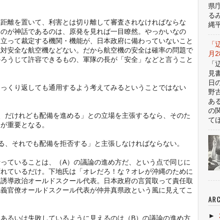
県
る
は距離を置いて、利害とは切り離して審査されなければならな
縄平
うのが神話であるのは、原発を見れば一目瞭然。やっかいなの
に立って裁定する機関・機能が、日本政府に備わっていないこと
「
絶対安全な航空機などない。だから航空機の安全は確率の問題で
月
かろうじて許容できるもの、軍隊の長が「安全」などと言うこと
「
見
日
ひっくり返しても通用するよう考えてみるということではない
野
あ
の
、だけれども配備を進める」との立場を主張するなら、そのた
てほ
力が重要となる。
る、それでも配備を拒否する」と主張しなければならない。
っていることは、（A）の議論の進め方だ、という点で同じに
ずれているだけ。下地氏は「オレだろ！な？オレが沖縄のために
益誘導政治オールドスクール代表。日本政府の言質取って責任取
主義官僚オールドスクール代表が仲井真県政という風に見えてこ
ARC
►
あるいは失敗しているように見えるのは（B）の議論の進め方