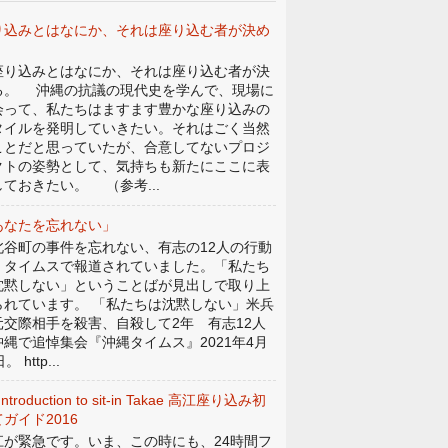
り込みとはなにか、それは座り込む者が決め
。
り込みとはなにか、それは座り込む者が決
る。 沖縄の抗議の現代史を学んで、現場に
会って、私たちはますます豊かな座り込みの
タイルを発明していきたい。それはごく当然
ことだと思っていたが、合意してないプロジ
クトの姿勢として、気持ちも新たにここに表
しておきたい。 （参考...
あなたを忘れない」
谷町の事件を忘れない、有志の12人の行動
、タイムスで報道されていました。「私たち
沈黙しない」ということばが見出しで取り上
られています。 「私たちは沈黙しない」米兵
元交際相手を殺害、自殺して2年 有志12人
沖縄で追悼集会『沖縄タイムス』2021年4月
。 http...
Introduction to sit-in Takae 高江座り込み初
ガイド2016
江が緊急です。いま、この時にも、24時間フ