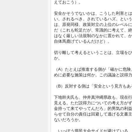
えておこう）。
安全かそうでないかは、こうした利害と
い、されるべき、されているハズ、とい
は、原発同様、政策対立の上位のレベル
だ（これも蛇足だが、常識的に考えて、
はなく厳しい法規制のなかに置かれて、
自体馬鹿げているんだけど）。
切り離して考えるということは、立場を
か。
（A）たとえば推進する側が「確かに危険
めに必要な施策は何か。この議論と説得
（B）反対する側は「安全という見方もあ
下地幹夫氏も、仲井真沖縄県政も、現在行
見える。ただ説得力についての考え方が
金持って来てやってんだろ」的男気の利
らせて自分の責任は回避して逃げる文書
ないだろうか。
いっぽう県民大会サイドが避けている、