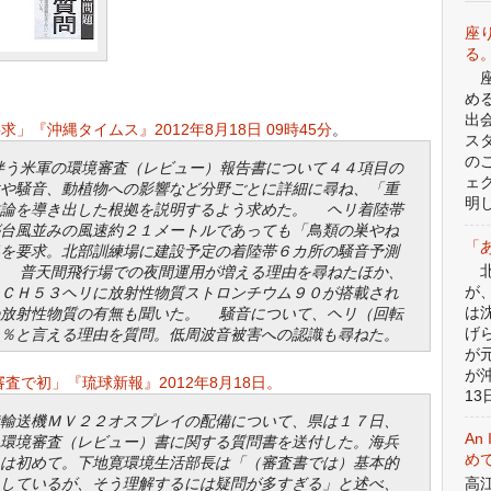
座
る
座
め
出
『沖縄タイムス』2012年8月18日 09時45分
。
ス
の
う米軍の環境審査（レビュー）報告書について４４項目の
ェ
や騒音、動植物への影響など分野ごとに詳細に尋ね、「重
明
結論を導き出した根拠を説明するよう求めた。 ヘリ着陸帯
台風並みの風速約２１メートルであっても「鳥類の巣やね
「
を要求。北部訓練場に建設予定の着陸帯６カ所の騒音予測
北
） 普天間飛行場での夜間運用が増える理由を尋ねたほか、
が
ＣＨ５３ヘリに放射性物質ストロンチウム９０が搭載され
は
の放射性物質の有無も聞いた。 騒音について、ヘリ（回転
げ
％と言える理由を質問。低周波音被害への認識も尋ねた。
が
が
で初」『琉球新報』2012年8月18日。
13日
輸送機ＭＶ２２オスプレイの配備について、県は１７日、
An 
環境審査（レビュー）書に関する質問書を送付した。海兵
めて
は初めて。下地寛環境生活部長は「（審査書では）基本的
しているが、そう理解するには疑問が多すぎる」と述べ、
高