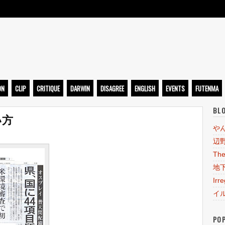
ト
ON
CLIP
CRITIQUE
DARWIN
DISAGREE
ENGLISH
EVENTS
FUTENMA
BL
い方
や
辺
The
地
Irr
イ
PO