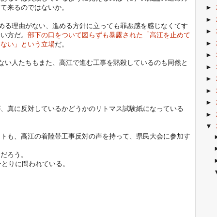
えて来るのではないか。
►
►
める理由がない、進める方針に立っても罪悪感を感じなくてす
►
合い方だ。
部下の口をついて図らずも暴露された「高江を止めて
►
らない」という立場
だ。
►
ない人たちもまた、高江で進む工事を黙殺しているのも同然と
►
►
►
►
が、真に反対しているかどうかのリトマス試験紙になっている
►
▼
クトも、高江の着陸帯工事反対の声を持って、県民大会に参加す
るだろう。
ひとりに問われている。