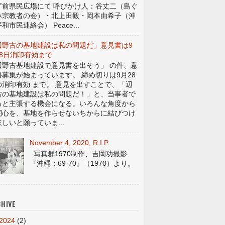
庁前県民広場にて 呼びかけ人：谷丈二（島ぐ
み宗教者の会）・北上田毅・岡本由希子（沖
和市民連絡会） Peace...
辺野古の基地建設は私の問題だ」意見書は9
28日消印有効まで
辺野古基地建設で意見書を出そう」 の件、意
書募集が始まっています。 締め切りは9月28
の消印有効 まで。 意見を出すことで、「辺
古の基地建設は私の問題だ！」と、当事者で
ると主張する機会になる。いろんな角度から
関心を、基地を作らせないちからに結びつけ
しいと願っていま...
November 4, 2020, R.I.P.
写真群1970制作、吉岡功撮影
『沖縄：69-70』（1970）より。
HIVE
2024
(2)