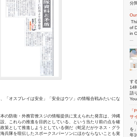
分間
Our
Thi
of 
in 
...
す
1
語
と、「オスプレイは安全」「安全はウソ」の情報合戦みたいにな
You
「P
日本の防衛・外務官僚スジの情報提供に支えられた発言は、沖縄
サ
新設、これらの推進を目的としている、という当たり前の点を確
「P
、政策として推進しようとしている側だ（蛇足だがケネス・グラ
を
で海兵隊を喧伝したスポークスパーソンにほかならないことも覚
年1