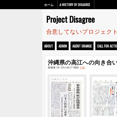
ホーム
A HISTORY OF DISAGREE
Project Disagree
合意してないプロジェク
ABOUT
ADMIN
AGENT ORANGE
CALL FOR ACTI
沖縄県の高江への向き合
投稿者
GP
2012-08-27
時刻:
1:05