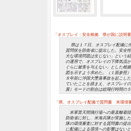
「オスプレイ：安全根拠 県が国に説明要求」
県は１７日、オスプレイ配備に伴
質問状を防衛省に提出した。安全性
大な環境問題は生じない」という
の運用で、オスプレイの下降気流が
ぐらに被害を与えない」とした根拠
図を示すよう求めた。（１面参照
８年前に沖国大墜落事故を起こした
ていたことを踏まえ、オスプレイ
翼）モードの割合は総飛行時間の５
「県、オスプレイ配備で質問書 米環境審査
米軍普天間飛行場への垂直離着陸
防衛省に対し、米海兵隊が実施した
隊の環境審査に対する質問書の提出
に配備による環境への影響はないと