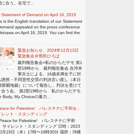
に合う。在宅で...
 Statement of Demand on April 16, 2019
s is the English translation of our Statement
Demand appealed on the press conference
Okinawa on April 16, 2019. You can find the
緊急お知らせ、2024年12月13日
緊急集会＠県民ひろば
裁判報告集会×私のからだデモ 第1
部18時から 裁判報告集会 在沖米
軍兵士による、16歳未満女子に対
る誘拐・不同意性交罪の判決言い渡し（本日
4時那覇地裁）について報告し、判決を受けて
り合う会。 第2部19時から 私のからだデモ
r Body, My Choiceの暴力...
eace for Palestine! パレスチナに平和を」
イレント・スタンディング
eace for Palestine! パレスチナに平和
」 サイレント・スタンディング 日時：2023
0月19日（木）17時〜18時30分 場所：沖縄