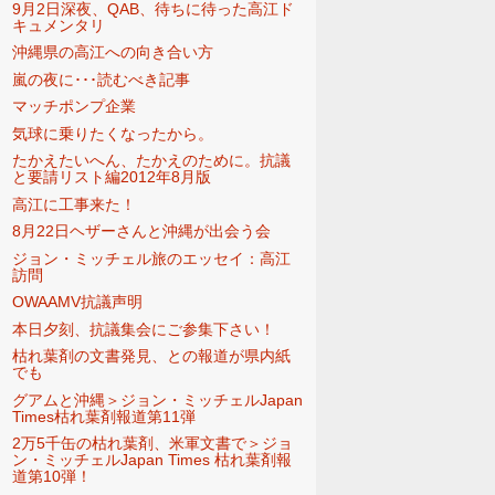
9月2日深夜、QAB、待ちに待った高江ド
キュメンタリ
沖縄県の高江への向き合い方
嵐の夜に･･･読むべき記事
マッチポンプ企業
気球に乗りたくなったから。
たかえたいへん、たかえのために。抗議
と要請リスト編2012年8月版
高江に工事来た！
8月22日ヘザーさんと沖縄が出会う会
ジョン・ミッチェル旅のエッセイ：高江
訪問
OWAAMV抗議声明
本日夕刻、抗議集会にご参集下さい！
枯れ葉剤の文書発見、との報道が県内紙
でも
グアムと沖縄＞ジョン・ミッチェルJapan
Times枯れ葉剤報道第11弾
2万5千缶の枯れ葉剤、米軍文書で＞ジョ
ン・ミッチェルJapan Times 枯れ葉剤報
道第10弾！