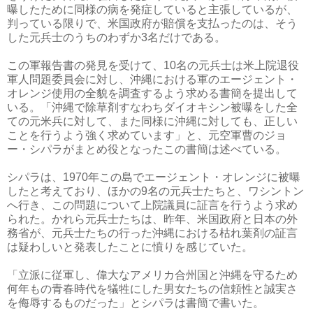
曝したために同様の病を発症していると主張しているが、
判っている限りで、米国政府が賠償を支払ったのは、そう
した元兵士のうちのわずか3名だけである。
この軍報告書の発見を受けて、10名の元兵士は米上院退役
軍人問題委員会に対し、沖縄における軍のエージェント・
オレンジ使用の全貌を調査するよう求める書簡を提出して
いる。「沖縄で除草剤すなわちダイオキシン被曝をした全
ての元米兵に対して、また同様に沖縄に対しても、正しい
ことを行うよう強く求めています」と、元空軍曹のジョ
ー・シパラがまとめ役となったこの書簡は述べている。
シパラは、1970年この島でエージェント・オレンジに被曝
したと考えており、ほかの9名の元兵士たちと、ワシントン
へ行き、この問題について上院議員に証言を行うよう求め
られた。かれら元兵士たちは、昨年、米国政府と日本の外
務省が、元兵士たちの行った沖縄における枯れ葉剤の証言
は疑わしいと発表したことに憤りを感じていた。
「立派に従軍し、偉大なアメリカ合州国と沖縄を守るため
何年もの青春時代を犠牲にした男女たちの信頼性と誠実さ
を侮辱するものだった」とシパラは書簡で書いた。