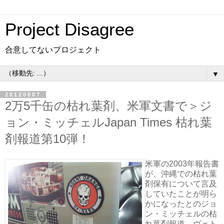
Project Disagree
合意してないプロジェクト
▼
20120807
2万5千缶の枯れ葉剤、米軍文書で＞ジ
ョン・ミッチェルJapan Times 枯れ葉
剤報道第10弾！
米軍の2003年報告書
が、沖縄での枯れ葉
剤保有について言及
していたことが明ら
かになったとのジョ
ン・ミッチェルの枯
れ葉剤報道。ヴェト