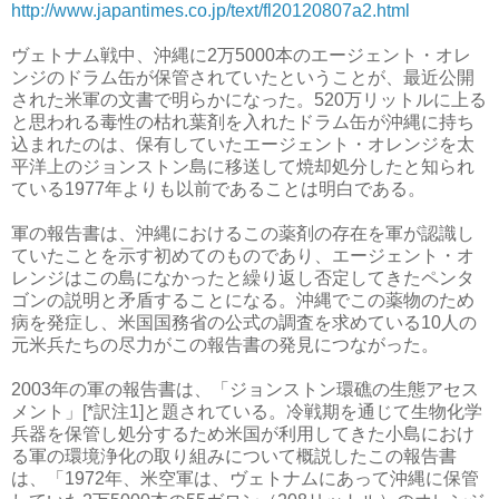
http://www.japantimes.co.jp/text/fl20120807a2.html
ヴェトナム戦中、沖縄に2万5000本のエージェント・オレ
ンジのドラム缶が保管されていたということが、最近公開
された米軍の文書で明らかになった。520万リットルに上る
と思われる毒性の枯れ葉剤を入れたドラム缶が沖縄に持ち
込まれたのは、保有していたエージェント・オレンジを太
平洋上のジョンストン島に移送して焼却処分したと知られ
ている1977年よりも以前であることは明白である。
軍の報告書は、沖縄におけるこの薬剤の存在を軍が認識し
ていたことを示す初めてのものであり、エージェント・オ
レンジはこの島になかったと繰り返し否定してきたペンタ
ゴンの説明と矛盾することになる。沖縄でこの薬物のため
病を発症し、米国国務省の公式の調査を求めている10人の
元米兵たちの尽力がこの報告書の発見につながった。
2003年の軍の報告書は、「ジョンストン環礁の生態アセス
メント」[*訳注1]と題されている。冷戦期を通じて生物化学
兵器を保管し処分するため米国が利用してきた小島におけ
る軍の環境浄化の取り組みについて概説したこの報告書
は、「1972年、米空軍は、ヴェトナムにあって沖縄に保管