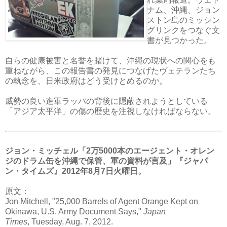
ナム、沖縄、ジョン
ストン島のミッシン
グリンクをつなぐ文
書が見つかった。
自らの健康被害と名誉を賭けて、沖縄の現状への関心をも
重ねながら、この報告書の発見につなげたヴェテランたち
の執念を、日米政府はどう受けとめるのか。
威勢の良い進軍ラッパの背後に隠蔽されようとしている
「アジア太平洋」の傷の歴史を注視しなければならない。
ジョン・ミッチェル「2万5000本のエージェント・オレン
ジのドラム缶を沖縄で保管、軍の資料が言及」『ジャパ
ン・タイムズ』2012年8月7日火曜日。
原文：
Jon Mitchell, "25,000 Barrels of Agent Orange Kept on
Okinawa, U.S. Army Document Says,"
Japan
Times
, Tuesday, Aug. 7, 2012.