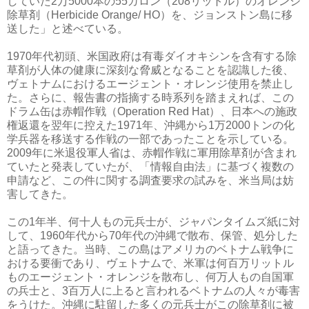
していた2万5000本の55ガロン（208リットル）のオレンジ
除草剤（Herbicide Orange/ HO）を、ジョンストン島に移
送した」と述べている。
1970年代初頭、米国政府は有毒ダイオキシンを含有する除
草剤が人体の健康に深刻な脅威となることを認識した後、
ヴェトナムにおけるエージェント・オレンジ使用を禁止し
た。さらに、報告書の指摘する時系列を踏まえれば、この
ドラム缶は赤帽作戦（Operation Red Hat）、日本への施政
権返還を翌年に控えた1971年、沖縄から1万2000トンの化
学兵器を移送する作戦の一部であったことを示している。
2009年に米退役軍人省は、赤帽作戦に軍用除草剤が含まれ
ていたと発表していたが、「情報自由法」に基づく複数の
申請など、この件に関する調査要求の試みを、米当局は妨
害してきた。
この1年半、何十人もの元兵士が、ジャパンタイムズ紙に対
して、1960年代から70年代の沖縄で散布、保管、処分した
と語ってきた。当時、この島はアメリカのベトナム戦争に
おける要衝であり、ヴェトナムで、米軍は何百万リットル
ものエージェント・オレンジを散布し、何万人もの自国軍
の兵士と、3百万人に上ると言われるベトナムの人々が毒害
をうけた。沖縄に駐留した多くの元兵士がこの除草剤に被