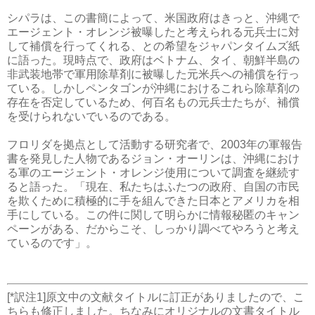
シパラは、この書簡によって、米国政府はきっと、沖縄で
エージェント・オレンジ被曝したと考えられる元兵士に対
して補償を行ってくれる、との希望をジャパンタイムズ紙
に語った。現時点で、政府はベトナム、タイ、朝鮮半島の
非武装地帯で軍用除草剤に被曝した元米兵への補償を行っ
ている。しかしペンタゴンが沖縄におけるこれら除草剤の
存在を否定しているため、何百名もの元兵士たちが、補償
を受けられないでいるのである。
フロリダを拠点として活動する研究者で、2003年の軍報告
書を発見した人物であるジョン・オーリンは、沖縄におけ
る軍のエージェント・オレンジ使用について調査を継続す
ると語った。「現在、私たちはふたつの政府、自国の市民
を欺くために積極的に手を組んできた日本とアメリカを相
手にしている。この件に関して明らかに情報秘匿のキャン
ペーンがある、だからこそ、しっかり調べてやろうと考え
ているのです」。
[*訳注1]原文中の文献タイトルに訂正がありましたので、こ
ちらも修正しました。ちなみにオリジナルの文書タイトル