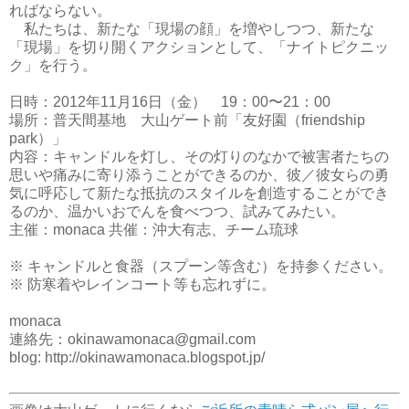
ればならない。
私たちは、新たな「現場の顔」を増やしつつ、新たな
「現場」を切り開くアクションとして、「ナイトピクニッ
ク」を行う。
日時：2012年11月16日（金） 19：00〜21：00
場所：普天間基地 大山ゲート前「友好園（friendship
park）」
内容：キャンドルを灯し、その灯りのなかで被害者たちの
思いや痛みに寄り添うことができるのか、彼／彼女らの勇
気に呼応して新たな抵抗のスタイルを創造することができ
るのか、温かいおでんを食べつつ、試みてみたい。
主催：monaca 共催：沖大有志、チーム琉球
※ キャンドルと食器（スプーン等含む）を持参ください。
※ 防寒着やレインコート等も忘れずに。
monaca
連絡先：okinawamonaca@gmail.com
blog: http://okinawamonaca.blogspot.jp/