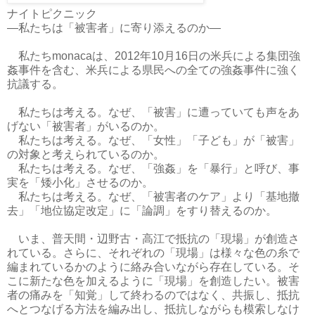
ナイトピクニック
—私たちは「被害者」に寄り添えるのか—
私たちmonacaは、2012年10月16日の米兵による集団強
姦事件を含む、米兵による県民への全ての強姦事件に強く
抗議する。
私たちは考える。なぜ、「被害」に遭っていても声をあ
げない「被害者」がいるのか。
私たちは考える。なぜ、「女性」「子ども」が「被害」
の対象と考えられているのか。
私たちは考える。なぜ、「強姦」を「暴行」と呼び、事
実を「矮小化」させるのか。
私たちは考える。なぜ、「被害者のケア」より「基地撤
去」「地位協定改定」に「論調」をすり替えるのか。
いま、普天間・辺野古・高江で抵抗の「現場」が創造さ
れている。さらに、それぞれの「現場」は様々な色の糸で
編まれているかのように絡み合いながら存在している。そ
こに新たな色を加えるように「現場」を創造したい。被害
者の痛みを「知覚」して終わるのではなく、共振し、抵抗
へとつなげる方法を編み出し、抵抗しながらも模索しなけ