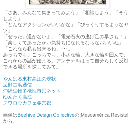
「さあ、みんなで集まってみよう」「相談しよう」「そう
しよう」
「どんなアクションがいいかな」「びっくりするようなヤ
ツ」
「ぜったい退かないよ」「電光石火の逃げ足の早さも！」
「楽しくてあったかい気持ちになれるならなおいいね」
「これなら私も出来るね」･･･。
あっちでも、こっちでも、小さな輪、大きな輪を囲んで、
これからの話が始まる。アンテナをはって自分らしく反対
できる場所を探してみて。
やんばる東村高江の現状
辺野古浜通信
沖縄生物多様性市民ネット
ゆんたく高江
スワロウカフェ＠京都
画像は
Beehive Design Collective
の¡Mesoamérica Resiste!
から。