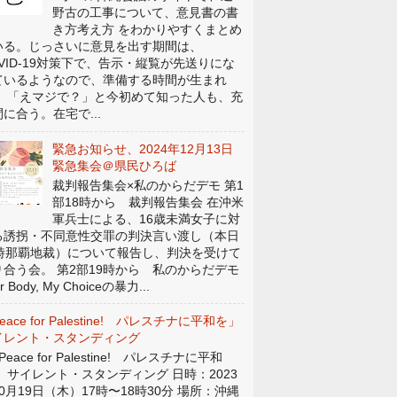
野古の工事について、意見書の書
き方考え方 をわかりやすくまとめ
いる。じっさいに意見を出す期間は、
OVID-19対策下で、告示・縦覧が先送りにな
ているようなので、準備する時間が生まれ
。 「えマジで？」と今初めて知った人も、充
に合う。在宅で...
緊急お知らせ、2024年12月13日
緊急集会＠県民ひろば
裁判報告集会×私のからだデモ 第1
部18時から 裁判報告集会 在沖米
軍兵士による、16歳未満女子に対
る誘拐・不同意性交罪の判決言い渡し（本日
4時那覇地裁）について報告し、判決を受けて
り合う会。 第2部19時から 私のからだデモ
r Body, My Choiceの暴力...
eace for Palestine! パレスチナに平和を」
イレント・スタンディング
eace for Palestine! パレスチナに平和
」 サイレント・スタンディング 日時：2023
0月19日（木）17時〜18時30分 場所：沖縄