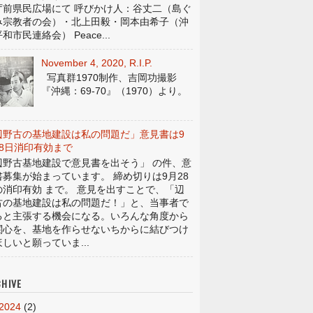
庁前県民広場にて 呼びかけ人：谷丈二（島ぐ
み宗教者の会）・北上田毅・岡本由希子（沖
和市民連絡会） Peace...
November 4, 2020, R.I.P.
写真群1970制作、吉岡功撮影
『沖縄：69-70』（1970）より。
辺野古の基地建設は私の問題だ」意見書は9
28日消印有効まで
辺野古基地建設で意見書を出そう」 の件、意
書募集が始まっています。 締め切りは9月28
の消印有効 まで。 意見を出すことで、「辺
古の基地建設は私の問題だ！」と、当事者で
ると主張する機会になる。いろんな角度から
関心を、基地を作らせないちからに結びつけ
しいと願っていま...
HIVE
2024
(2)