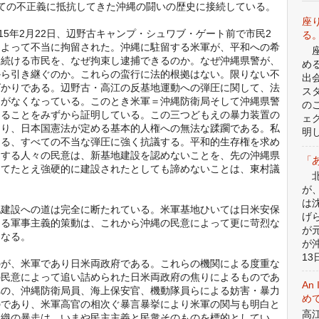
ての不正義に抵抗してきた沖縄の闘いの歴史に接続している。
座
15年2月22日、辺野古キャンプ・シュワブ・ゲート前で市民2
る
によって不当に拘留された。沖縄に駐留する米軍が、平和への希
座
を続ける市民を、なぜ拘束し逮捕できるのか。なぜ沖縄県警が、
め
から引き継ぐのか。これらの蛮行に法的根拠はない。限りない不
出
ばかりである。辺野古・高江の反基地運動への弾圧に関して、法
ス
別がなくなっている。このとき米軍＝沖縄防衛局そして沖縄県警
の
あることをみずから証明している。この三つどもえの暴力装置の
ェ
あり、日本国憲法が定める基本的人権への無法な蹂躙である。私
明
よる、すべての不当な弾圧に強く抗議する。平和的生存権を求め
とする人々の民意は、新基地建設を認めないことを、先の沖縄県
「
してたとえ強硬的に建設されたとしても諦めないことは、東村議
北
。
が
は
建設への道は完全に断たれている。米軍基地ひいては日米安保
げ
ゆる軍事主義的策動は、これから沖縄の民意によって更に苛烈な
が
になる。
が
13日
が、米軍であり日米両政府である。これらの機関による度重な
の民意によって追い詰められた日米両政府の焦りによるものであ
An 
への、沖縄防衛局員、海上保安官、機動隊員らによる妨害・暴力
めて
のであり、米軍高官の相次ぐ暴言暴挙により米軍の関与も明白と
高
組織の暴走は、いまや民主主義と民衆そのものを標的としてい