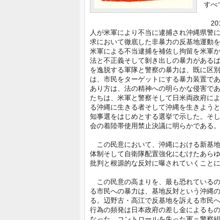
すべ
20
人が米軍により不当に逮捕され沖縄県警
求において徹底した非暴力の反基地運動
米軍による不当逮捕を補佐し拘留を米軍
法と不正義そして剝き出しの暴力がある
を逸脱する軍隊と警察の暴力は、既に区
は、市民をターゲットにする暴力装置で
あり方は、法の精神への明らかな侵害で
たちは、米軍と警察そして日米両政府に
る沖縄に生きる者そして沖縄を生きよう
知事選をはじめとする選挙で示した。そ
会の着陸帯使用禁止決議に明らかである
この民意において、沖縄における新基地
体制そして自衛隊配置強化にむけたあら
批判と根源的な反対に曝されていくこと
この民意の高まりを、最も恐れているの
る市民への暴力は、基地反対という沖縄
る。辺野古・高江で反基地を訴える市民
行為の頻発は日本政府の差し金によるも
なった。コントロールを失った軍＝警察