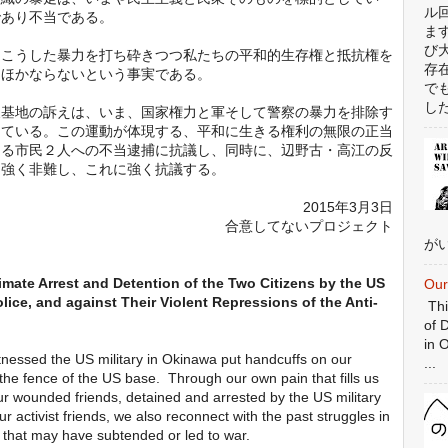
ル
であり不当である。
ま
び
こうした暴力を打ち砕きつつ私たちの平和的生存権と抵抗権を
存
にほかならないという事実である。
で
した
基地の訴えは、いま、国家権力と軍そして警察の暴力を排除す
っている。この運動が体現する、平和に生きる権利の無限の正当
よる市民２人への不当逮捕に抗議し、同時に、辺野古・高江の反
入を強く非難し、これに強く抗議する。
2015年3月3日
合意してないプロジェクト
がい
timate Arrest and Detention of the Two Citizens by the US
Our
lice, and against Their Violent Repressions of the Anti-
Thi
of 
in 
nessed the US military in Okinawa put handcuffs on our
...
de the fence of the US base. Through our own pain that fills us
ur wounded friends, detained and arrested by the US military
ur activist friends, we also reconnect with the past struggles in
ce that may have subtended or led to war.