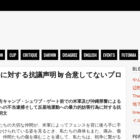
ト
ON
CLIP
CRITIQUE
DARWIN
DISAGREE
ENGLISH
EVENTS
FUTENMA
BL
に対する抗議声明 by 合意してないプロ
や
辺
The
古キャンプ・シュワブ・ゲート前での米軍及び沖縄県警による
地
への不当逮捕そして反基地運動への暴力的妨害行為に対する抗
Irr
明文
イ
ちの大切な仲間が、米軍によってフェンスを背に後ろ手に手
かけられている姿を見るとき、私たちの身体もまた、痛み、傷
PO
。仲間たちの傷を痛むことを通して、私たちは、戦争に繋がる