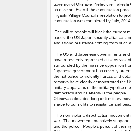
governor of Okinawa Prefecture, Takesh
as a victor. Even if the construction proc
Higashi Village Council’s resolution to p
construction was completed by July, 2014
The will of people will block the current
bases, the US-Japan security alliance, and
and strong resistance coming from such w
The US and Japanese governments and the 
have repeatedly repressed citizens violen
surrounded by the massive opposition from
Japanese government has covertly order
the riot police to violently harass and detai
remarks have clearly demonstrated the U
unitary apparatus of the military/police me
democracy and its enemy is the people. Its
Okinawa’s decades-long anti-military mov
shape to our rights to resistance and peace
The non-violent, direct action movement 
war. The movement, massively supported tod
and the police. People’s pursuit of their r