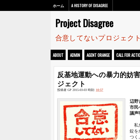
ホーム
A HISTORY OF DISAGREE
Project Disagree
合意してないプロジェク
ABOUT
ADMIN
AGENT ORANGE
CALL FOR ACTI
反基地運動への暴力的妨害
ジェクト
投稿者
GP
2015-03-03
時刻:
10:57
辺野
市民
議声
私た
錠を
つく