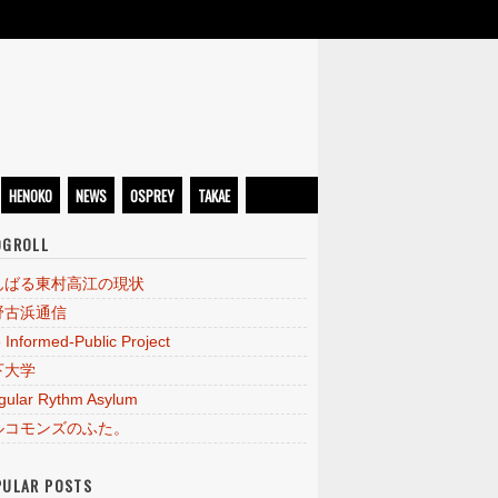
HENOKO
NEWS
OSPREY
TAKAE
OGROLL
んばる東村高江の現状
野古浜通信
 Informed-Public Project
下大学
egular Rythm Asylum
ルコモンズのふた。
PULAR POSTS