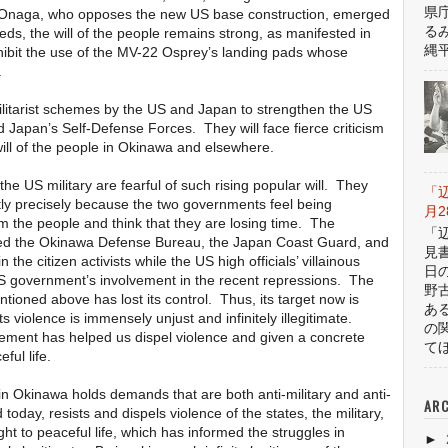
県
i Onaga, who opposes the new US base construction, emerged
る
eeds, the will of the people remains strong, as manifested in
縄平
rohibit the use of the MV-22 Osprey’s landing pads whose
.
 militarist schemes by the US and Japan to strengthen the US
 Japan’s Self-Defense Forces. They will face fierce criticism
ill of the people in Okinawa and elsewhere.
US military are fearful of such rising popular will. They
「
tly precisely because the two governments feel being
月
 the people and think that they are losing time. The
「
ed the Okinawa Defense Bureau, the Japan Coast Guard, and
見
n the citizen activists while the US high officials’ villainous
日
S government’s involvement in the recent repressions. The
野
ntioned above has lost its control. Thus, its target now is
あ
 violence is immensely unjust and infinitely illegitimate.
の
ement has helped us dispel violence and given a concrete
てほ
ful life.
in Okinawa holds demands that are both anti-military and anti-
ARC
ay, resists and dispels violence of the states, the military,
ight to peaceful life, which has informed the struggles in
►