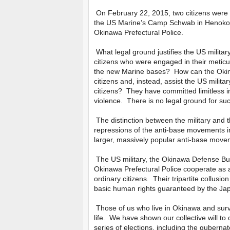
On February 22, 2015, two citizens were un
the US Marine’s Camp Schwab in Henoko, 
Okinawa Prefectural Police.
What legal ground justifies the US milita
citizens who were engaged in their meticul
the new Marine bases? How can the Okinawa
citizens and, instead, assist the US milita
citizens? They have committed limitless 
violence. There is no legal ground for suc
The distinction between the military and 
repressions of the anti-base movements i
larger, massively popular anti-base move
The US military, the Okinawa Defense Bu
Okinawa Prefectural Police cooperate as a
ordinary citizens. Their tripartite collusio
basic human rights guaranteed by the Jap
Those of us who live in Okinawa and surviv
life. We have shown our collective will t
series of elections, including the guberna