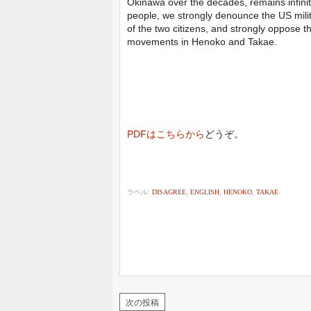
Okinawa over the decades, remains infinite
people, we strongly denounce the US milita
of the two citizens, and strongly oppose th
movements in Henoko and Takae.
PDFはこちらから
どうぞ。
ラベル:
DISAGREE
,
ENGLISH
,
HENOKO
,
TAKAE
次の投稿