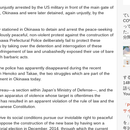
justly arrested by the US military in front of the main gate of
Okinawa and were later detained, again unjustly, by the
て
C
っ
ry stationed in Okinawa to detain and arrest the peace-seeking
た
ously peaceful, non-violent protest against the construction of
分間
 Prefectural Police deliberately fail to protect these
ry by taking over the detention and interrogation of these
infringement of law and unabashedly exposed their use of bare
h barbaric acts.
the police has apparently disappeared during the recent
n Henoko and Takae, the two struggles which are part of the
す
ment in Okinawa today.
1
語
reau—a section within Japan’s Ministry of Defense—, and the
You
n apparatus of violence whose target is oftentimes the
n has resulted in an apparent violation of the rule of law and the
「P
anese Constitution.
サ
「P
e its social conditions pursue our inviolable right to peaceful
を
o oppose the construction of the new base by having won a
年1
torial election in December, 2014, through which the current