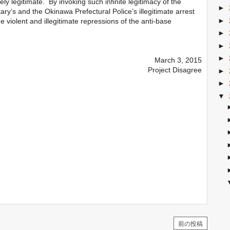
ly legitimate. By invoking such infinite legitimacy of the
►
ry’s and the Okinawa Prefectural Police’s illegitimate arrest
►
e violent and illegitimate repressions of the anti-base
►
►
►
March 3, 2015
Project Disagree
►
►
▼
前の投稿