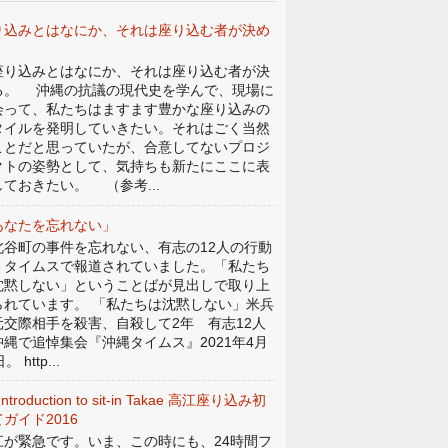
り込みとはなにか、それは座り込む者が決め
。
り込みとはなにか、それは座り込む者が決
る。 沖縄の抗議の現代史を学んで、現場に
会って、私たちはますます豊かな座り込みの
タイルを発明していきたい。それはごく当然
ことだと思っていたが、合意してないプロジ
クトの姿勢として、気持ちも新たにここに表
しておきたい。 （参考...
あなたを忘れない」
谷町の事件を忘れない、有志の12人の行動
、タイムスで報道されていました。「私たち
沈黙しない」ということばが見出しで取り上
られています。 「私たちは沈黙しない」米兵
元交際相手を殺害、自殺して2年 有志12人
沖縄で追悼集会『沖縄タイムス』2021年4月
。 http...
Introduction to sit-in Takae 高江座り込み初
ガイド2016
江が緊急です。いま、この時にも、24時間フ