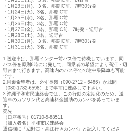
・1月21日(土)、３名、那覇IC前、辺野古
・1月23日(月)、３名、那覇IC前、7時30分発
・1月24日(火)、3名、那覇IC前
・1月25日(水)、3名、那覇IC前
・1月26日(木)、3名、那覇IC前
・1月27日(金)、3名、那覇IC前、7時発・辺野古
・1月28日(土)、3名、辺野古
・1月30日(月)、３名、那覇IC前、7時30分発
・1月31日(火)、3名、那覇IC前
1.送迎車は、那覇インター前バス停で待機しています。同
バス停を原則8時に出発して、同乗者の希望により高江・辺
野古まで行きます。高速内のバス停での途中乗降車も可能
です。
2.同乗希望者は、必ず長嶺（090-2712－6486）か城間
（080-1782-6598）まで事前に連絡して下さい。
3.沖縄平和市民連絡会では、この行動の定期化のため、送
迎車のガソリン代と高速料金援助のカンパを募っていま
す。
宛先
（口座番号）01710-5-88511
（加入者名）平和市民連絡会
通信欄に「辺野古・高江行きカンパ」と記入してくださ