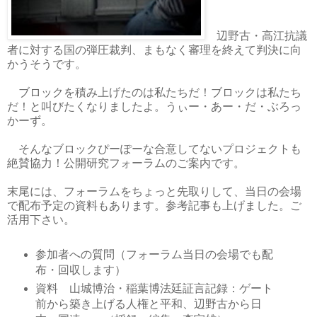
辺野古・高江抗議
者に対する国の弾圧裁判、まもなく審理を終えて判決に向
かうそうです。
ブロックを積み上げたのは私たちだ！ブロックは私たち
だ！と叫びたくなりましたよ。うぃー・あー・だ・ぶろっ
かーず。
そんなブロックぴーぽーな合意してないプロジェクトも
絶賛協力！公開研究フォーラムのご案内です。
末尾には、フォーラムをちょっと先取りして、当日の会場
で配布予定の資料もあります。参考記事も上げました。ご
活用下さい。
参加者への質問（フォーラム当日の会場でも配
布・回収します）
資料 山城博治・稲葉博法廷証言記録：ゲート
前から築き上げる人権と平和、辺野古から日