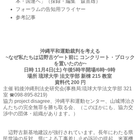
本・国連へ」（採録・編集 森宣雄）
フォーラムの告知用フライヤー
参考記事
沖縄平和運動裁判を考える
~なぜ私たちは辺野古ゲート前に コンクリート・ブロック
を置いたのか~
日時 11月4日(土) 午後5時半開場/6時~9時
場所 琉球大学 法文学部 新棟 215 教室
資料代 200 円
主催 戦後沖縄刑法史研究会(事務局:琉球大学法文学部 321
室 ☎098-895-8219)
協力 project disagree、沖縄平和運動センター、山城博治さ
んたちの完全無罪を勝ち取る会、（このほかにも、協力交
渉中の団体・組織があります。）
辺野古新基地建設が強行されています。長年にわたる県
民世論の反対、県による工事差し止め訴訟の提起、米軍機