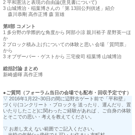
2 平和憲法と表現の自由論(意見書について)
3 山城博治・稲葉博さんの「第 13回公判供述」紹介
森川恭剛 高作正博 森 宣雄
第II部 コメント
1 多分野の学際的な角度から 阿部小涼 親川裕子 星野英一ほ
か
2 ブロック積み上げについての体験と思い 会場「質問票」
から
3 オブザーバー・ゲストから 三宅俊司 稲葉博 山城博治
総括討論 まとめ
新崎盛暉 高作正博
●ご質問（フォーラム当日の会場でも配布・回収予定です）
▽ 2016年1月22~30日の間に辺野古ゲート前で「平和壁」
づくり(コンクリート・ブロックを 送ったり、運んだり、置
いたりしたこと)に関わったご経験があれば 、ご自身の体験
とそこでの思い・考えを教えてください。
▽ お差し支え ない範囲でご記入ください。
当時の年齢(○○歳代でも可)・お住まい 市町村