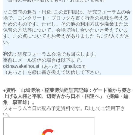
▽ご質問の趣旨・用途: この質問票は、研究フォーラムの会
場で、コンクリート・ブロックを置く行為の意味を考える
ためのものです。ただし、その他の利用方法や廃棄または
保管の方法等について、会場で話し合いたいと考えていま
す。この点についてもお考えがありました らご記入くださ
い。
宛先：
研究フォーラム会場でも回収します。
事前にメール送信の場合は以下まで。
okinawakeihousi（あっと）gmail.com
（あっと）を@に書き換えて送信して下さい。
●資料 山城博治・稲葉博法廷証言記録：ゲート前から築き
上げる人権と平和、辺野古から日本・国連へ」（採録・編
集 森宣雄）。
フォーラム当日の配布予定資料です。DLしてご活用下さ
い。