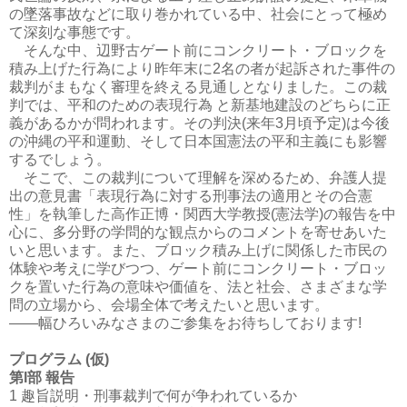
の墜落事故などに取り巻かれている中、社会にとって極め
て深刻な事態です。
そんな中、辺野古ゲート前にコンクリート・ブロックを
積み上げた行為により昨年末に2名の者が起訴された事件の
裁判がまもなく審理を終える見通しとなりました。この裁
判では、平和のための表現行為 と新基地建設のどちらに正
義があるかが問われます。その判決(来年3月頃予定)は今後
の沖縄の平和運動、そして日本国憲法の平和主義にも影響
するでしょう。
そこで、この裁判について理解を深めるため、弁護人提
出の意見書「表現行為に対する刑事法の適用とその合憲
性」を執筆した高作正博・関西大学教授(憲法学)の報告を中
心に、多分野の学問的な観点からのコメントを寄せあいた
いと思います。また、ブロック積み上げに関係した市民の
体験や考えに学びつつ、ゲート前にコンクリート・ブロッ
クを置いた行為の意味や価値を、法と社会、さまざまな学
問の立場から、会場全体で考えたいと思います。
――幅ひろいみなさまのご参集をお待ちしております!
プログラム (仮)
第I部 報告
1 趣旨説明・刑事裁判で何が争われているか