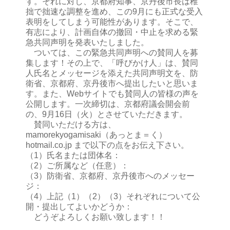
す。それに対し、京都府知事、京丹後市長は稚
拙で拙速な調整を進め、この9月にも正式な受入
表明をしてしまう可能性があります。そこで、
有志により、計画自体の撤回・中止を求める緊
急共同声明を発表いたしました。
ついては、この緊急共同声明への賛同人を募
集します！その上で、「呼びかけ人」は、賛同
人氏名とメッセージを添えた共同声明文を、防
衛省、京都府、京丹後市へ提出したいと思いま
す。また、Webサイトでも賛同人の皆様の声を
公開します。一次締切は、京都府議会開会前
の、9月16日（火）とさせていただきます。
賛同いただける方は、
mamorekyogamisaki（あっとま＝く）
hotmail.co.jp まで以下の点をお伝え下さい。
（1）氏名または団体名：
（2）ご所属など（任意）：
（3）防衛省、京都府、京丹後市へのメッセー
ジ：
（4）上記（1）（2）（3）それぞれについて公
開・提出してよいかどうか：
どうぞよろしくお願い致します！！