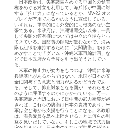
日本政府は、尖閣諸島をめぐる中国との領有
権をめぐる対立を利用して、海兵隊が中国に対
する「抑止力」になっているとか、MV-22 オス
プレイが有用であるかのように宣伝している。
いずれも、軍事的にも外交的にも根拠のない主
張である。米政府は、沖縄返還交渉以来，一貫
して尖閣の領有権については中立の立場をとっ
てきている。国防費の削減が進むなかで、海兵
隊も組織を維持するために「尖閣防衛」をほの
めかすことで「グアム・沖縄米軍再編計画」な
どで日本政府から予算を引き出そうとしてい
る。
米軍の抑止力が効力をもつのは、沖縄に米海
兵隊基地があるからではない。米国が日本の安
全に関与する意志と能力があるかどうかであ
る。そして、抑止対象となる国が、それらをど
のように評価するのかにかかっている。万一、
尖閣諸島と周辺において日中間の武力衝突が起
きれば、これらの防衛は日本の責務であり、米
軍は空と海から支援を行うことになる。米政府
は、海兵隊員を島へ上陸させることに何らの利
益を見いだしていない。もしこの地域で武力衝
突が起きれば、日米中のみならず世界の経済と