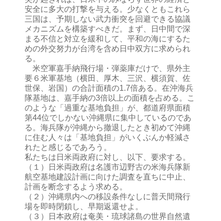
安全に多大の打撃を与える。少なくともこれら
三国は、予期しない武力衝突を回避できる協議
メカニズムを構築すべきだ。まず、日中間で深
まる不信と対立を緩和して、平和の海にするた
めの外交努力が台湾を含め日中双方に求められ
る。
米空軍嘉手納飛行場・弾薬庫だけで、県外主
要６米軍基地（横田、厚木、三沢、横須賀、佐
世保、岩国）の合計面積の1.7倍ある。在沖海兵
隊基地は、嘉手納の3倍以上の面積を占める。こ
のような「過重な基地負担」が、都道府県面積
第44位でしかない沖縄県に集中しているのであ
る。海兵隊が沖縄から撤退したとき初めて沖縄
に住む人々は「基地負担」がいくぶんか軽減さ
れたと感じるであろう。
私たちは日米両政府に対し、以下、要求する。
（１）日米両政府は名護市辺野古の米海兵隊新
航空基地建設計画に向けた調査を直ちに中止、
計画を断念するよう求める。
（２）沖縄県内への移設条件なしに普天間飛行
場を即時閉鎖し、早期返還せよ。
（３）日本政府は奄美・琉球諸島の世界自然遺