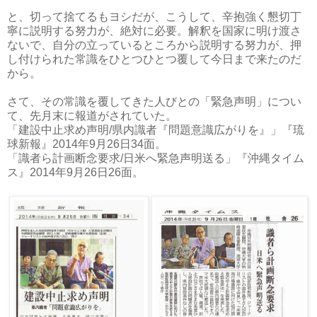
と、切って捨てるもヨシだが、こうして、辛抱強く懇切丁
寧に説明する努力が、絶対に必要。解釈を国家に明け渡さ
ないで、自分の立っているところから説明する努力が、押
し付けられた常識をひとつひとつ覆して今日まで来たのだ
から。
さて、その常識を覆してきた人びとの「緊急声明」につい
て、先月末に報道がされていた。
「建設中止求め声明/県内識者『問題意識広がりを』」『琉
球新報』2014年9月26日34面。
「識者ら計画断念要求/日米へ緊急声明送る」『沖縄タイム
ス』2014年9月26日26面。