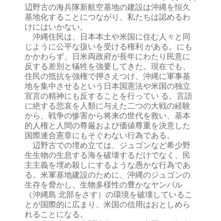
辺野古の海兵隊新航空基地の建設は沖縄を恒久
基地化することにつながり、私たちは認めるわ
けにはいかない。
沖縄住民は、日本本土や米国に住む人々と同
じように公平な扱いを受ける権利 がある。にも
かかわらず、日米両政府が長年にわたり民意に
反する差別と犠牲を強要してきた。現在でも、
住民の抵抗を強権で押さえつけ、沖縄に軍事基
地を集中させるという日本国憲法や米国の独立
宣言の精神にも反することを行ってい る。言語
に絶する悲哀を人類に与えた二つの大戦の経験
から、戦争の惨害から将来の世代を救い、基本
的人権と人間の尊厳および価値尊重を決意した
国際連合憲章にもそぐわない行為である。
辺野古での埋め立ては、ジュゴンなど希少野
生生物の生息する海を破壊するだけでなく、民
主主義を埋め殺しにするような愚かな行為であ
る。米軍基地建設のために、沖縄のジュゴンの
生存を脅かし、生物多様性の豊かなヤンバル
（沖縄島 北部をさす）の環境を破壊しているこ
とが国際的に広まり、米国の信用はおとしめら
れることになる。