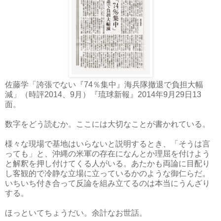
佐藤学「誇張でない『74％集中』海兵隊撤退で負担大幅
減」（時評2014、9月）『琉球新報』2014年9月29日13
面。
数字をどう読むか。ここには大切なことが書かれている。
様々な現場で基地はいらないと説明するとき、「そうは言
っても」と、沖縄の米軍の存在になんとか理屈を付けよう
と解釈を押し付けてくる人がいる。あたかも両論に目配り
し客観的で冷静な立場に立っているかのような御仁らだ。
いちいち付き合って反論を組み立てるのは本当にうんざり
する。
ほっといてちょうだい。余計なお世話。