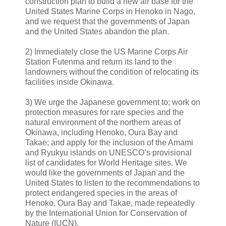
construction plan to build a new air base for the
United States Marine Corps in Henoko in Nago,
and we request that the governments of Japan
and the United States abandon the plan.
2)
Immediately close the US Marine Corps Air
Station Futenma and return its land to the
landowners without the condition of relocating its
facilities inside Okinawa.
3)
We urge the Japanese government to; work on
protection measures for rare species and the
natural environment of the northern areas of
Okinawa, including Henoko, Oura Bay and
Takae; and apply for the inclusion of the Amami
and Ryukyu islands on UNESCO’s provisional
list of candidates for World Heritage sites. We
would like the governments of Japan and the
United States to listen to the recommendations to
protect endangered species in the areas of
Henoko, Oura Bay and Takae, made repeatedly
by the International Union for Conservation of
Nature (IUCN).