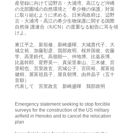
産登録に向けて辺野古・大浦湾、高江など沖縄
の北部圏域の自然環境と「希少種の保護」対策
に取り組むように求める。日米両政府は、辺野
古・大浦湾・高江の希少生物保護に関する国際
自然保 護連合（IUCN）の度重なる勧告に耳を傾
けよ。
東江平之、新垣修、新崎盛暉、大城貴代子、大
城立裕、加藤彰彦、我部政明、桜井国俊、佐藤
学、高里鈴代、高嶺朝一、仲地博、比嘉辰博、
比嘉幹郎、星野英一、真栄里泰山、三木健、宮
里昭也、宮里政玄、宮城公子、宮田裕、屋富祖
健樹、屋富祖昌子、屋良朝博、由井晶子（五十
音順）
代表して 宮里政玄 新崎盛暉 我部政明
Emergency statement seeking to stop forcible
surveys for the construction of the US military
airfield in Henoko and to cancel the relocation
plan