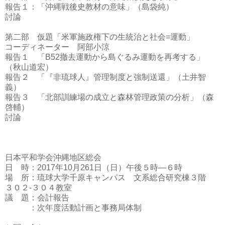
報告１：「沖縄戦後史教材の意味」（島袋純）
討論
第二部 仮題「米軍施政権下の生統治と社会=運動」
コーディネーター 阿部小涼
報告１ 「B52撤去運動から島ぐるみ運動を再考する」
（秋山道宏）
報告２ 「『非琉球人』管理制度と強制送還」（土井智
義）
報告３ 「北部訓練場の成立と森林管理政策の分析」（森
啓輔）
討論
日本平和学会沖縄地区総会
日 時：2017年10月261日（日）午後５時―６時
場 所：琉球大学千原キャンパス 文系総合研究棟３階
３０２-３０４教室
議 題：会計報告
：次年度活動計画と事務局体制