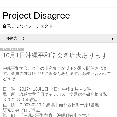
Project Disagree
合意してないプロジェクト
▼
20170923
10月1日沖縄平和学会＠琉大あります
沖縄平和学会、今年の研究集会が以下の通り開催されま
す。会員の方は終了後に総会もあります。お誘い合わせて
どうぞ。
日 時：2017年10月1日 （日）午後１時－５時
場 所：琉球大学千原キャンパス 文系総合研究棟３階
３０２-３０４教室
住 所：〒903-0213 沖縄県中頭郡西原町千原1番地
研究集会プログラム
第一部 「沖縄の平和教育 沖縄戦後史を学ぶ」