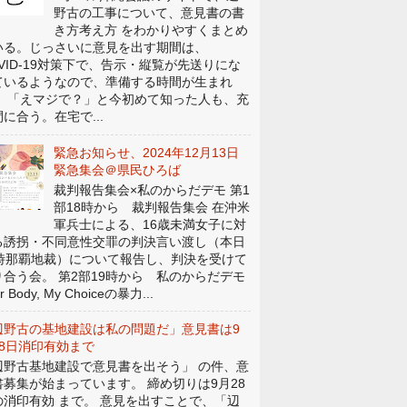
野古の工事について、意見書の書
き方考え方 をわかりやすくまとめ
いる。じっさいに意見を出す期間は、
OVID-19対策下で、告示・縦覧が先送りにな
ているようなので、準備する時間が生まれ
。 「えマジで？」と今初めて知った人も、充
に合う。在宅で...
緊急お知らせ、2024年12月13日
緊急集会＠県民ひろば
裁判報告集会×私のからだデモ 第1
部18時から 裁判報告集会 在沖米
軍兵士による、16歳未満女子に対
る誘拐・不同意性交罪の判決言い渡し（本日
4時那覇地裁）について報告し、判決を受けて
り合う会。 第2部19時から 私のからだデモ
r Body, My Choiceの暴力...
辺野古の基地建設は私の問題だ」意見書は9
28日消印有効まで
辺野古基地建設で意見書を出そう」 の件、意
書募集が始まっています。 締め切りは9月28
の消印有効 まで。 意見を出すことで、「辺