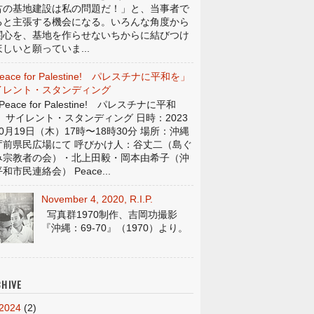
古の基地建設は私の問題だ！」と、当事者で
ると主張する機会になる。いろんな角度から
関心を、基地を作らせないちからに結びつけ
しいと願っていま...
eace for Palestine! パレスチナに平和を」
イレント・スタンディング
eace for Palestine! パレスチナに平和
」 サイレント・スタンディング 日時：2023
0月19日（木）17時〜18時30分 場所：沖縄
庁前県民広場にて 呼びかけ人：谷丈二（島ぐ
み宗教者の会）・北上田毅・岡本由希子（沖
和市民連絡会） Peace...
November 4, 2020, R.I.P.
写真群1970制作、吉岡功撮影
『沖縄：69-70』（1970）より。
HIVE
2024
(2)