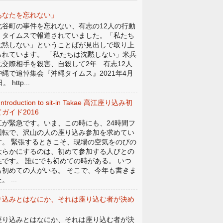
あなたを忘れない」
谷町の事件を忘れない、有志の12人の行動
、タイムスで報道されていました。「私たち
沈黙しない」ということばが見出しで取り上
られています。 「私たちは沈黙しない」米兵
元交際相手を殺害、自殺して2年 有志12人
沖縄で追悼集会『沖縄タイムス』2021年4月
。 http...
Introduction to sit-in Takae 高江座り込み初
ガイド2016
江が緊急です。いま、この時にも、24時間フ
回転で、沢山の人の座り込み参加を求めてい
す。 緊張するときこそ、現場の空気をのびの
大らかにするのは、初めて参加する人びとの
在です。 誰にでも初めての時がある。 いつ
も初めての人がいる。 そこで、今年も書きま
。 ...
り込みとはなにか、それは座り込む者が決め
。
り込みとはなにか、それは座り込む者が決