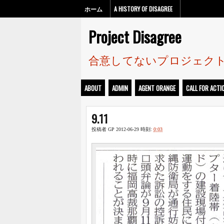
ホーム
A HISTORY OF DISAGREE
Project Disagree
合意してないプロジェク
ABOUT
ADMIN
AGENT ORANGE
CALL FOR ACTI
9.11
投稿者
GP
2012-06-29
時刻:
0:03