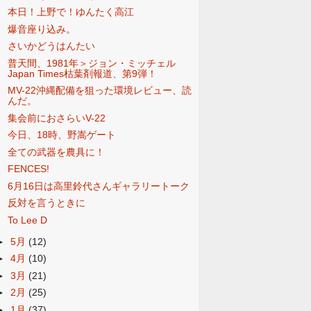
本日！上野で！ゆんたく高江
爆音座り込み。
さいかどうはんたい
普天間、1981年＞ジョン・ミッチェル
Japan Times枯葉剤報道、第9弾！
MV-22沖縄配備を狙った環境レビュー、読
んだ。
集会前におさらいV-22
今日、18時、野嵩ゲート
全ての武器を農具に！
FENCES!
6月16日は高里鈴代さんギャラリートーク
反対を言うときに
To Lee D
►
5月
(12)
►
4月
(10)
►
3月
(21)
►
2月
(25)
►
1月
(37)