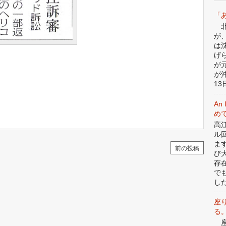
「
北
が
は
げ
が
が
13日
An 
めて
高
ル
ま
前の投稿
び
存
で
した
座
る
座