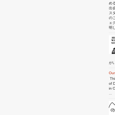
め
出
ス
の
ェ
明
がい
Our
Thi
of 
in 
...