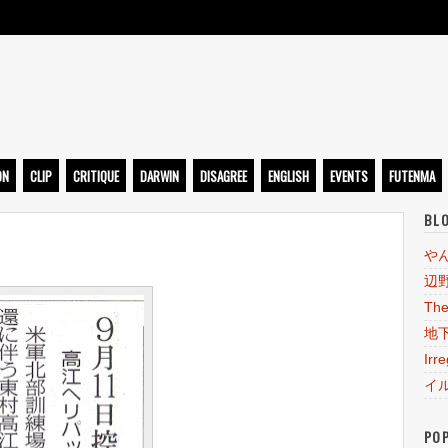
ト
ON
CLIP
CRITIQUE
DARWIN
DISAGREE
ENGLISH
EVENTS
FUTENMA
BL
や
辺
The
地
Irr
イ
PO