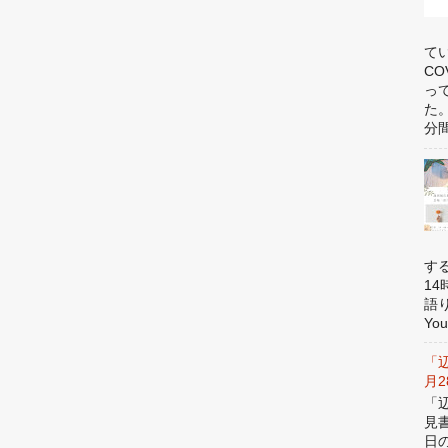
て
C
っ
た
分間
す
1
語
You
「
月
「
見
日