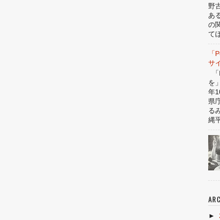
野
あ
の
てほ
「P
サ
「P
を
年1
県
る
縄平
ARC
►