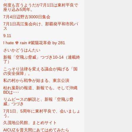
何度も言うようだが7月1日は東村平良で
座り込み5周年。
7月4日辺野古3000日集会
7月1日高江集会向け、那覇発平和市民バ
ス
9.11
I hate ☢ rain ‪#紫陽花革命‬ by 281
さいかどうはんたい
新報「空飛ぶ脅威」つづき10-14（連載終
了）
こっそり法律を変える議会が掲げる「国
の安全保障」。
私の村から戦争が始まる、東京公演
枯れ葉剤の報道、新報でも。そして沖縄
BDは･･･
リムピースの解説と、新報「空飛ぶ脅
威」つづき
7月1日、5周年に東村平良で、会いましょ
う。
久茂地公民館、まとめサイト
AICUZを普天間にあてはめてみたら