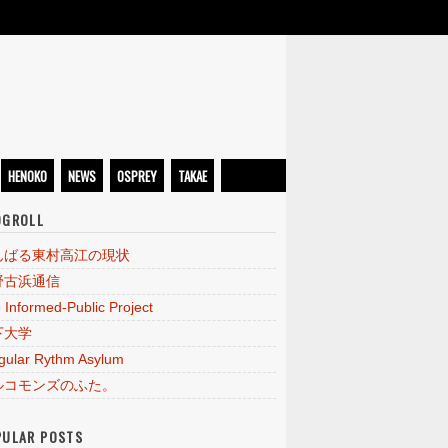
HENOKO
NEWS
OSPREY
TAKAE
OGROLL
んばる東村高江の現状
野古浜通信
 Informed-Public Project
下大学
egular Rythm Asylum
ルコモンズのふた。
PULAR POSTS