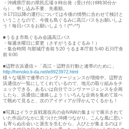
・沖縄県庁前の県民広場９時出発（受け付け8時30分か
ら）、申し込み不要、先着順。
※17日以降の運行については今後の情勢に合わせて検討と
いうことなので、今後も島ぐるみに高江バスをお願いしよ
う！毎日バスをお願いしよう！(*^-^*)
■うるま市島ぐるみ会議高江バス
・毎週水曜日に変更（さすがうるまぐるみ！）
・集合時間 与那城庁舎前 5:20 うるま本庁前 5:40 石川庁舎
前 6:00
■辺野古浜通信＞「高江・辺野古行動と連帯のために」
http://henoko.ti-da.net/e8923972.html
様々な場所で連帯のコンヴァージェンスが増殖中。辺野古
浜通信が一覧にしてくれているので、地元の取り組みをチ
ェックできる。あるいは自分でコンヴァージェンスを企画
したら、浜通信に連絡しよう！いろんな企画を集めて並べ
て眺めて見ると、次のアイディアが浮かんでくるかも！
■写真はイラク反戦退役兵の会IVAWの集まりで展示されて
いた作品のなかに見つけた沖縄つながり。こんな風に思い
も寄らぬ出会いと派生を生むから、人びとが集まるのはド