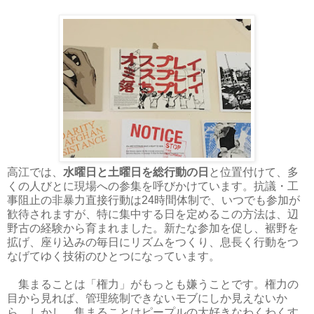
高江では、
水曜日と土曜日を総行動の日
と位置付けて、多
くの人びとに現場への参集を呼びかけています。抗議・工
事阻止の非暴力直接行動は24時間体制で、いつでも参加が
歓待されますが、特に集中する日を定めるこの方法は、辺
野古の経験から育まれました。新たな参加を促し、裾野を
拡げ、座り込みの毎日にリズムをつくり、息長く行動をつ
なげてゆく技術のひとつになっています。
集まることは「権力」がもっとも嫌うことです。権力の
目から見れば、管理統制できないモブにしか見えないか
ら。しかし、集まることはピープルの大好きなわくわくす