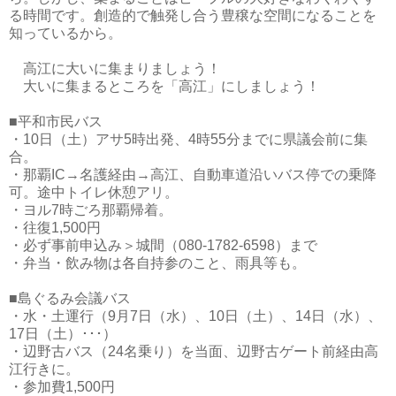
る時間です。創造的で触発し合う豊穣な空間になることを
知っているから。
高江に大いに集まりましょう！
大いに集まるところを「高江」にしましょう！
■平和市民バス
・10日（土）アサ5時出発、4時55分までに県議会前に集
合。
・那覇IC→名護経由→高江、自動車道沿いバス停での乗降
可。途中トイレ休憩アリ。
・ヨル7時ごろ那覇帰着。
・往復1,500円
・必ず事前申込み＞城間（080-1782-6598）まで
・弁当・飲み物は各自持参のこと、雨具等も。
■島ぐるみ会議バス
・水・土運行（9月7日（水）、10日（土）、14日（水）、
17日（土）･･･）
・辺野古バス（24名乗り）を当面、辺野古ゲート前経由高
江行きに。
・参加費1,500円