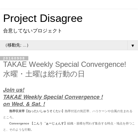
Project Disagree
合意してないプロジェクト
▼
20160908
TAKAE Weekly Special Convergence!
水曜・土曜は総行動の日
Join us!
TAKAE Weekly Special Convergence !
on Wed. & Sat. !
熱帯収束帯【ねったいしゅうそくたい】
熱帯付近の気圧帯、ハリケーンや台風の生まれる
ところ。
Convergence 【こんう゛ぁーじぇんす】
組織・規模を問わず集合する時点・地点を持つこ
と、そのような行動。