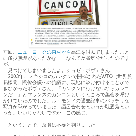
前回、
ニューヨークの東村から
高江を叫んでしまったこと
に多少無理があったかなー、なんて反省気分だったのです
が。
見つけてしまいましたよ。ジョゼ・ボヴェさん。
2003年、メキシコのカンクンで開催されたWTO（世界貿
易機関）閣僚会議への抗議に、現地に駆け付けることがで
きなかったボヴェさん。「カンクンに行けないならカンコ
ンだ！」とフランスのカンコンというところで集会を呼び
かけていたのでした。ル・モンドの過去記事にバッチリな
写真が挙がっていました。語呂合わせというか駄洒落とい
うか。いいじゃないですか。この感じ。
ということで、反省は不要と判りました。