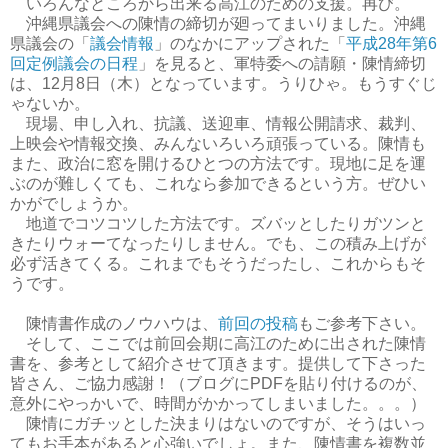
いろんなところから出来る高江のための支援。再び。
沖縄県議会への陳情の締切が廻ってまいりました。沖縄
県議会の「
議会情報
」のなかにアップされた「
平成28年第6
回定例議会の日程
」を見ると、軍特委への請願・陳情締切
は、12月8日（木）となっています。うりひゃ。もうすぐじ
ゃないか。
現場、申し入れ、抗議、送迎車、情報公開請求、裁判、
上映会や情報交換、みんないろいろ頑張っている。陳情も
また、政治に窓を開けるひとつの方法です。現地に足を運
ぶのが難しくても、これなら参加できるという方。ぜひい
かがでしょうか。
地道でコツコツした方法です。ズバッとしたりガツンと
きたりウォーてなったりしません。でも、この積み上げが
必ず活きてくる。これまでもそうだったし、これからもそ
うです。
陳情書作成のノウハウは、
前回の投稿
もご参考下さい。
そして、ここでは前回会期に高江のために出された陳情
書を、参考として紹介させて頂きます。提供して下さった
皆さん、ご協力感謝！（ブログにPDFを貼り付けるのが、
意外にやっかいで、時間がかかってしまいました。。。）
陳情にガチッとした決まりはないのですが、そうはいっ
てもお手本があると心強いでしょ。また、陳情書を複数並