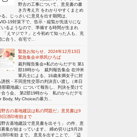
野古の工事について、意見書の書
き方考え方 をわかりやすくまとめ
いる。じっさいに意見を出す期間は、
OVID-19対策下で、告示・縦覧が先送りにな
ているようなので、準備する時間が生まれ
。 「えマジで？」と今初めて知った人も、充
に合う。在宅で...
緊急お知らせ、2024年12月13日
緊急集会＠県民ひろば
裁判報告集会×私のからだデモ 第1
部18時から 裁判報告集会 在沖米
軍兵士による、16歳未満女子に対
る誘拐・不同意性交罪の判決言い渡し（本日
4時那覇地裁）について報告し、判決を受けて
り合う会。 第2部19時から 私のからだデモ
r Body, My Choiceの暴力...
辺野古の基地建設は私の問題だ」意見書は9
28日消印有効まで
辺野古基地建設で意見書を出そう」 の件、意
書募集が始まっています。 締め切りは9月28
の消印有効 まで。 意見を出すことで、「辺