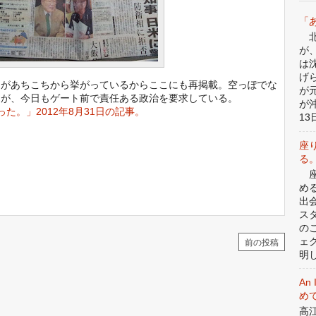
「
北
が
は
げ
きがあちこちから挙がっているからここにも再掲載。空っぽでな
が
ちが、今日もゲート前で責任ある政治を要求している。
が
た。」2012年8月31日の記事。
13日
座
る
座
め
出
ス
の
ェ
前の投稿
明
An 
めて
高