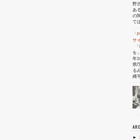
野
あ
の
てほ
「P
サ
「P
を
年1
県
る
縄平
ARC
►