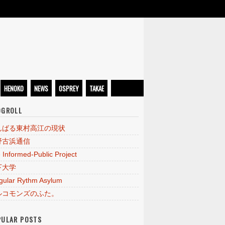
HENOKO
NEWS
OSPREY
TAKAE
OGROLL
んばる東村高江の現状
野古浜通信
 Informed-Public Project
下大学
egular Rythm Asylum
ルコモンズのふた。
PULAR POSTS