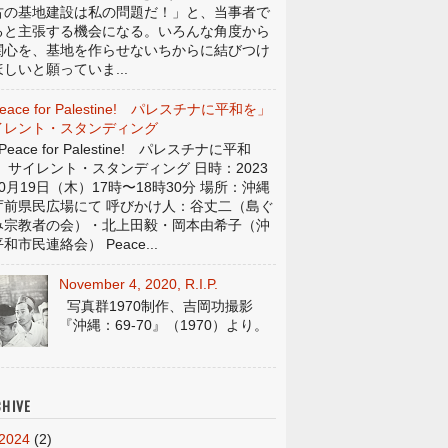
古の基地建設は私の問題だ！」と、当事者で
ると主張する機会になる。いろんな角度から
関心を、基地を作らせないちからに結びつけ
しいと願っていま...
eace for Palestine! パレスチナに平和を」
イレント・スタンディング
eace for Palestine! パレスチナに平和
」 サイレント・スタンディング 日時：2023
0月19日（木）17時〜18時30分 場所：沖縄
庁前県民広場にて 呼びかけ人：谷丈二（島ぐ
み宗教者の会）・北上田毅・岡本由希子（沖
和市民連絡会） Peace...
November 4, 2020, R.I.P.
写真群1970制作、吉岡功撮影
『沖縄：69-70』（1970）より。
HIVE
2024
(2)