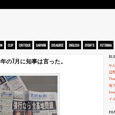
ト
ON
CLIP
CRITIQUE
DARWIN
DISAGREE
ENGLISH
EVENTS
FUTENMA
BL
年の7月に知事は言った。
や
辺
The
地
Irr
イ
PO