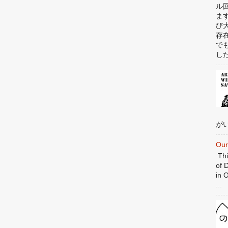
ル
ま
び
存
で
した
がい
Our
Thi
of 
in 
...