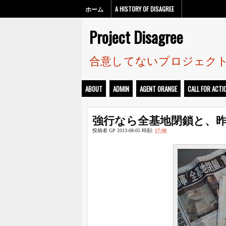
ホーム
A HISTORY OF DISAGREE
Project Disagree
合意してないプロジェク
ABOUT
ADMIN
AGENT ORANGE
CALL FOR ACTI
強行なら全基地閉鎖と、昨
投稿者
GP
2013-08-05
時刻:
17:08