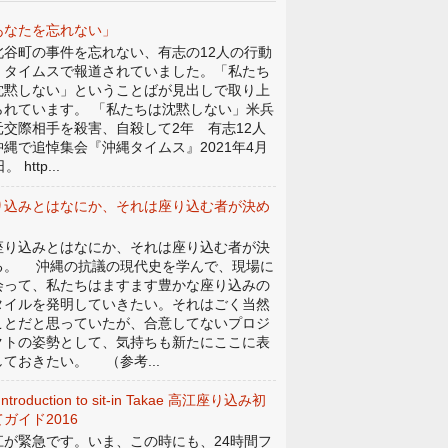
あなたを忘れない」
谷町の事件を忘れない、有志の12人の行動
、タイムスで報道されていました。「私たち
沈黙しない」ということばが見出しで取り上
られています。 「私たちは沈黙しない」米兵
元交際相手を殺害、自殺して2年 有志12人
沖縄で追悼集会『沖縄タイムス』2021年4月
。 http...
り込みとはなにか、それは座り込む者が決め
。
り込みとはなにか、それは座り込む者が決
る。 沖縄の抗議の現代史を学んで、現場に
会って、私たちはますます豊かな座り込みの
タイルを発明していきたい。それはごく当然
ことだと思っていたが、合意してないプロジ
クトの姿勢として、気持ちも新たにここに表
しておきたい。 （参考...
Introduction to sit-in Takae 高江座り込み初
ガイド2016
江が緊急です。いま、この時にも、24時間フ