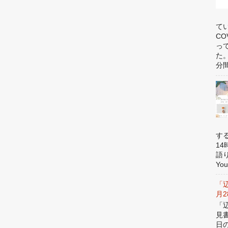
て
C
っ
た
分間
す
1
語
You
「
月
「
見
日