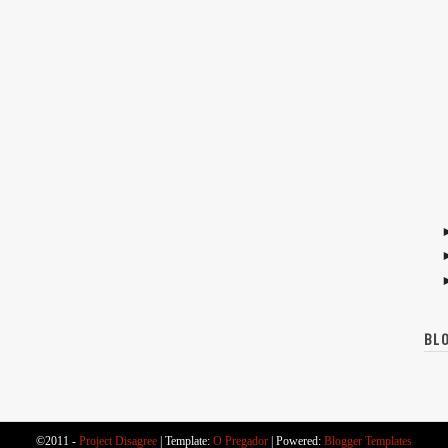
BL
©2011 -
Project Disagree
|
Template:
O Pregador
|
Powered:
Blogger Templates