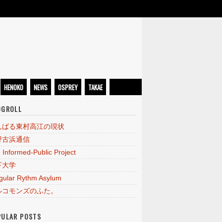
HENOKO
NEWS
OSPREY
TAKAE
OGROLL
んばる東村高江の現状
野古浜通信
 Informed-Public Project
下大学
egular Rythm Asylum
ルコモンズのふた。
PULAR POSTS