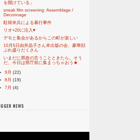
を開けている」
sneak film screening: Assemblage /
Deconnage
駐韓米兵による暴行事件
リオ+20に注入♥
デモと集会があるからこの町が楽しい
10月5日由井晶子さん本出版の会、豪華顔
ぶれ盛りだくさん
いまだに県政の言うことときたら。そう
だ、今日は県庁前に集まっちゃおう★
►
9月
(22)
►
8月
(19)
►
7月
(4)
OGGER NEWS