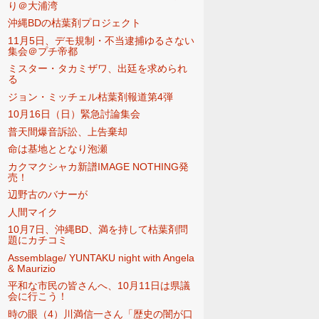
り＠大浦湾
沖縄BDの枯葉剤プロジェクト
11月5日、デモ規制・不当逮捕ゆるさない
集会＠プチ帝都
ミスター・タカミザワ、出廷を求められ
る
ジョン・ミッチェル枯葉剤報道第4弾
10月16日（日）緊急討論集会
普天間爆音訴訟、上告棄却
命は基地ととなり泡瀬
カクマクシャカ新譜IMAGE NOTHING発
売！
辺野古のバナーが
人間マイク
10月7日、沖縄BD、満を持して枯葉剤問
題にカチコミ
Assemblage/ YUNTAKU night with Angela
& Maurizio
平和な市民の皆さんへ、10月11日は県議
会に行こう！
時の眼（4）川満信一さん「歴史の闇が口