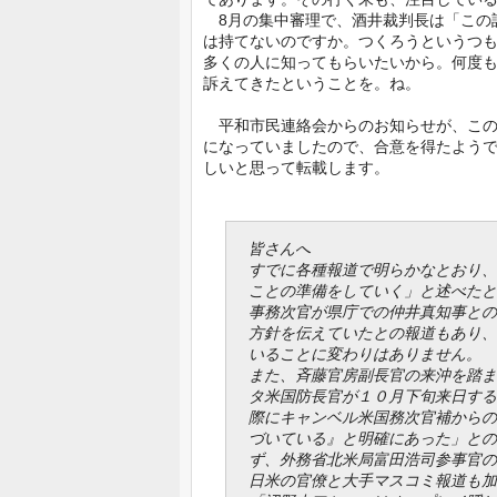
8月の集中審理で、酒井裁判長は「この
は持てないのですか。つくろうというつ
多くの人に知ってもらいたいから。何度
訴えてきたということを。ね。
平和市民連絡会からのお知らせが、この
になっていましたので、合意を得たよう
しいと思って転載します。
皆さんへ
すでに各種報道で明らかなとおり、
ことの準備をしていく」と述べたと
事務次官が県庁での仲井真知事との
方針を伝えていたとの報道もあり、
いることに変わりはありません。
また、斉藤官房副長官の来沖を踏ま
タ米国防長官が１０月下旬来日する
際にキャンベル米国務次官補からの
づいている』と明確にあった」との
ず、外務省北米局富田浩司参事官の
日米の官僚と大手マスコミ報道も加