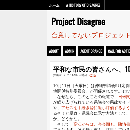
ホーム
A HISTORY OF DISAGREE
Project Disagree
合意してないプロジェク
ABOUT
ADMIN
AGENT ORANGE
CALL FOR ACTI
平和な市民の皆さんへ、1
投稿者
GP
2011-10-04
時刻:
22:05
10月11日（火曜日）は沖縄県議会9月
地関係特別委員会」が開催されます。ぜ
なぜなら、このところの報道で、
日米
が繰り広げられている県議会で県政サイ
や、
アセスを手続き論に過小評価するよ
るぞ！と県政・県議会に示す方法として
か。どうかな。
そして、
高江からは、今会期も、陳情
てあります。その行く末も、注目してい