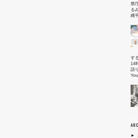
県
る
縄平
す
1
語
You
ARC
►