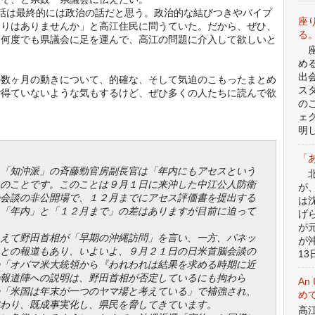
話は最終的には政治の話だと思う。政治的な結びつきやバイプ
座
もりはありませんか」と高江住民に問うていた。だから、ぜひ、
る
も何度でも県議会に足を運んで、高江の問題に介入して欲しいと
座
め
出
数ヶ月の動きについて、的確な、そして気迫のこもったまとめ
ス
で得ていないような気もするけど、ぜひ多くの人たちに読んで欲
の
ェ
明
「
「知沖派」の斉藤勁官房副長官は「年内にもアセスという
北
のことです。このことは９月１日に来沖した中江公人防衛
が
会談の非公開場で、１２月までにアセス評価書を提出する
は
「年内」と「１２月まで」の差はありますが目前に迫って
げ
が
えて野田首相が「早期の沖縄訪問」を言い、一方、パネッ
が
との報道もあり、いよいよ、９月２１日の日米首脳会談の
13日
「オバマ米大統領から『われわれは結果を求める時期に近
報道陣への説明は、野田首相が否定しているにも拘わら
An 
「米国は年末が一つのヤマ場と考えている」で補強され、
めて
わり、既成事実化し、県民を脅してきています。
高