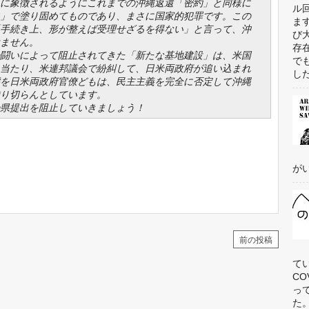
に象徴されるようにこれまでの沖縄返還「密約」と同様に
ル
」で塗り固めてものであり、まさに国家的犯罪です。この
ま
手続き上、形が整えば受理せざるを得ない」と言って、沖
び
ません。
存
闘いによって阻止されてきた「新たな基地建設」は、米国
で
当たり、米連邦議会で紛糾して、日米両政府が追い込まれ
した
を日米両政府官僚どもは、民主主義を完全に否定して沖縄
り切らんとしています。
県提出を阻止していきましょう！
がい
前の投稿
て
C
っ
た