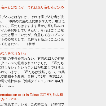
り込みとはなにか、それは座り込む者が決め
。
り込みとはなにか、それは座り込む者が決
る。 沖縄の抗議の現代史を学んで、現場に
会って、私たちはますます豊かな座り込みの
タイルを発明していきたい。それはごく当然
ことだと思っていたが、合意してないプロジ
クトの姿勢として、気持ちも新たにここに表
しておきたい。 （参考...
あなたを忘れない」
谷町の事件を忘れない、有志の12人の行動
、タイムスで報道されていました。「私たち
沈黙しない」ということばが見出しで取り上
られています。 「私たちは沈黙しない」米兵
元交際相手を殺害、自殺して2年 有志12人
沖縄で追悼集会『沖縄タイムス』2021年4月
。 http...
Introduction to sit-in Takae 高江座り込み初
ガイド2016
江が緊急です。いま、この時にも、24時間フ