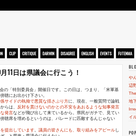
ト
ON
CLIP
CRITIQUE
DARWIN
DISAGREE
ENGLISH
EVENTS
FUTENMA
BL
0月11日は県議会に行こう！
や
辺
定例会の「特別委員会」開催日です。この日は、つまり、「米軍基
The
ひ傍聴にお出かけ下さい。
関係サイドの執拗で悪質な揺さぶり方
に、現在、一般質問で論戦
地
ドからは、
反対を貫けないのかとの不安をあおるような知事発言
Irr
うな発言
などが飛び出して来ているから。県民がガチで、見てい
イ
、傍聴席を埋めるというのは、パレードに匹敵するんじゃない
書を提出しています
。
議員の皆さんにも、取り組みをアピール
し
PO
るぞ、と県政・県議会に伝えたい。