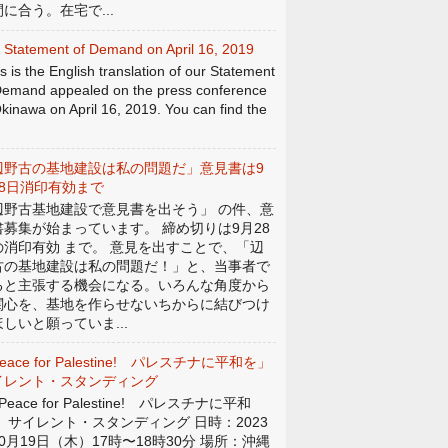
に合う。在宅で...
 Statement of Demand on April 16, 2019
s is the English translation of our Statement
Demand appealed on the press conference
Okinawa on April 16, 2019. You can find the
辺野古の基地建設は私の問題だ」意見書は9
28日消印有効まで
辺野古基地建設で意見書を出そう」 の件、意
書募集が始まっています。 締め切りは9月28
の消印有効 まで。 意見を出すことで、「辺
古の基地建設は私の問題だ！」と、当事者で
ると主張する機会になる。いろんな角度から
関心を、基地を作らせないちからに結びつけ
しいと願っていま...
eace for Palestine! パレスチナに平和を」
イレント・スタンディング
eace for Palestine! パレスチナに平和
」 サイレント・スタンディング 日時：2023
0月19日（木）17時〜18時30分 場所：沖縄