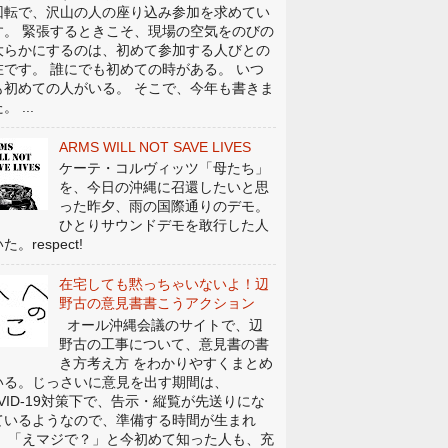
回転で、沢山の人の座り込み参加を求めてい
す。 緊張するときこそ、現場の空気をのびの
大らかにするのは、初めて参加する人びとの
在です。 誰にでも初めての時がある。 いつ
も初めての人がいる。 そこで、今年も書きま
。 ...
ARMS WILL NOT SAVE LIVES
ケーテ・コルヴィッツ「母たち」
を、今日の沖縄に召還したいと思
った昨夕、雨の国際通りのデモ。
ひとりサウンドデモを敢行した人
た。respect!
在宅しても黙っちゃいないよ！辺
野古の意見書書こうアクション
オール沖縄会議のサイトで、辺
野古の工事について、意見書の書
き方考え方 をわかりやすくまとめ
いる。じっさいに意見を出す期間は、
OVID-19対策下で、告示・縦覧が先送りにな
ているようなので、準備する時間が生まれ
。 「えマジで？」と今初めて知った人も、充