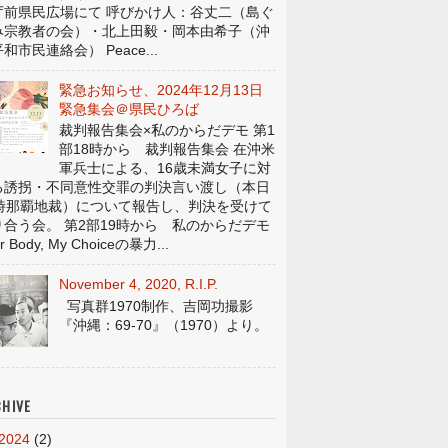
庁前県民広場にて 呼びかけ人：谷丈二（島ぐ
み宗教者の会）・北上田毅・岡本由希子（沖
和市民連絡会） Peace...
緊急お知らせ、2024年12月13日
緊急集会＠県民ひろば
裁判報告集会×私のからだデモ 第1
部18時から 裁判報告集会 在沖米
軍兵士による、16歳未満女子に対
る誘拐・不同意性交罪の判決言い渡し（本日
4時那覇地裁）について報告し、判決を受けて
り合う会。 第2部19時から 私のからだデモ
r Body, My Choiceの暴力...
November 4, 2020, R.I.P.
写真群1970制作、吉岡功撮影
『沖縄：69-70』（1970）より。
HIVE
2024
(2)