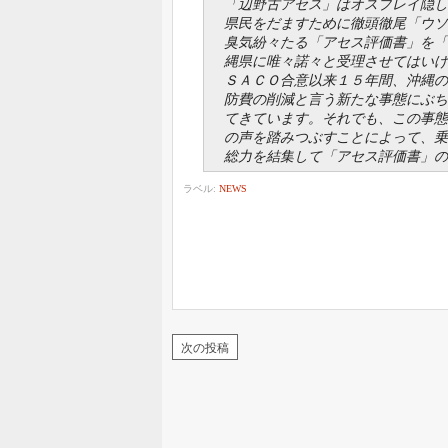
「辺野古アセス」はオスプレイ隠し
県民をだますために徹頭徹尾「ウソ
臭気紛々たる「アセス評価書」を「
縄県に唯々諾々と受理させてはいけ
ＳＡＣＯ合意以来１５年間、沖縄の
防費の削減と言う新たな事態にぶち
てきています。それでも、この事態
の声を踏みつぶすことによって、乗
総力を結集して「アセス評価書」の
ラベル:
NEWS
次の投稿