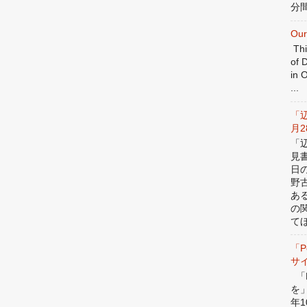
分間
Our
Thi
of 
in 
...
「
月
「
見
日
野
あ
の
てほ
「P
サ
「P
を
年1