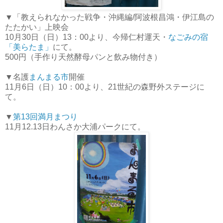
▼「教えられなかった戦争・沖縄編/阿波根昌鴻・伊江島の
たたかい」上映会
10月30日（日）13：00より、今帰仁村運天・
なごみの宿
「美らたま」
にて。
500円（手作り天然酵母パンと飲み物付き）
▼名護
まんまる市
開催
11月6日（日）10：00より、21世紀の森野外ステージに
て。
▼
第13回満月まつり
11月12.13日わんさか大浦パークにて。