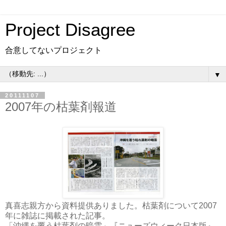
Project Disagree
合意してないプロジェクト
▼
20111107
2007年の枯葉剤報道
真喜志親方から資料提供ありました。枯葉剤について2007
年に雑誌に掲載された記事。
「沖縄を覆う枯葉剤の暗雲」『ニューズウィーク日本版』