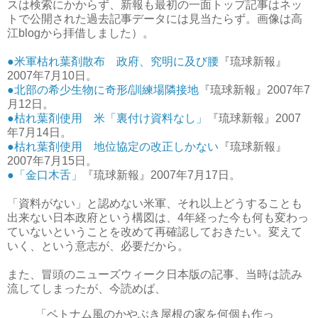
スは検索にかからず、新報も最初の一面トップ記事はネッ
トで公開された過去記事データには見当たらず。画像は高
江blogから拝借しました）。
●米軍枯れ葉剤散布 政府、究明に及び腰
『琉球新報』
2007年7月10日。
●北部の希少生物に奇形/訓練場隣接地
『琉球新報』2007年7
月12日。
●枯れ葉剤使用 米「裏付け資料なし」
『琉球新報』2007
年7月14日。
●枯れ葉剤使用 地位協定の改正しかない
『琉球新報』
2007年7月15日。
●「金口木舌」
『琉球新報』2007年7月17日。
「資料がない」と認めない米軍、それ以上どうすることも
出来ない日本政府という構図は、4年経った今も何も変わっ
ていないということを改めて再確認しておきたい。変えて
いく、という意志が、必要だから。
また、冒頭のニューズウィーク日本版の記事、当時は読み
流してしまったが、今読めば、
「ベトナム風のかやぶき屋根の家を何個も作っ