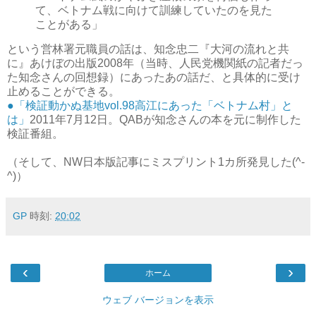
て、ベトナム戦に向けて訓練していたのを見た
ことがある」
という営林署元職員の話は、知念忠二『大河の流れと共
に』あけぼの出版2008年（当時、人民党機関紙の記者だっ
た知念さんの回想録）にあったあの話だ、と具体的に受け
止めることができる。
●「検証動かぬ基地vol.98高江にあった「ベトナム村」と
は」
2011年7月12日。QABが知念さんの本を元に制作した
検証番組。
（そして、NW日本版記事にミスプリント1カ所発見した(^-
^)）
GP
時刻:
20:02
‹
›
ホーム
ウェブ バージョンを表示