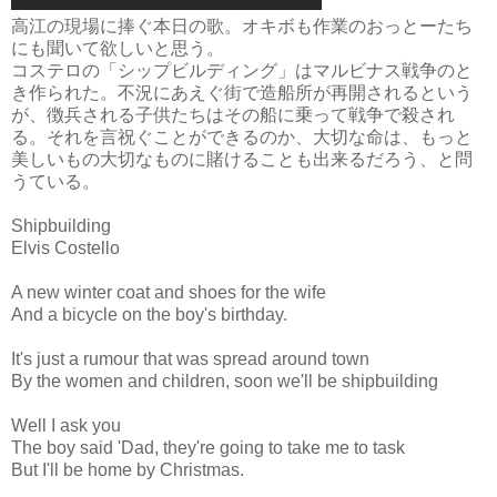
高江の現場に捧ぐ本日の歌。オキボも作業のおっとーたち
にも聞いて欲しいと思う。
コステロの「シップビルディング」はマルビナス戦争のと
き作られた。不況にあえぐ街で造船所が再開されるという
が、徴兵される子供たちはその船に乗って戦争で殺され
る。それを言祝ぐことができるのか、大切な命は、もっと
美しいもの大切なものに賭けることも出来るだろう、と問
うている。
Shipbuilding
Elvis Costello
A new winter coat and shoes for the wife
And a bicycle on the boy's birthday.
It's just a rumour that was spread around town
By the women and children, soon we'll be shipbuilding
Well I ask you
The boy said 'Dad, they're going to take me to task
But I'll be home by Christmas.