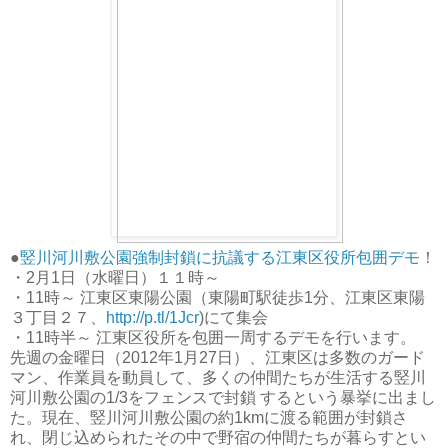
●
竪川河川敷公園強制封鎖に抗議する江東区役所包囲デモ
！
・2月1日（水曜日）１１時～
・11時～ 江東区東陽公園（東陽町駅徒歩1分、江東区東陽
３丁目２７、
http://p.tl/1Jcr
)にて集会
・11時半～ 江東区役所を包囲一周するデモを行います。
先週の金曜日（2012年1月27日）、江東区は多数のガード
マン、作業員を動員して、多くの仲間たちが生活する竪川
河川敷公園の1/3をフェンスで封鎖 するという暴挙に出まし
た。現在、竪川河川敷公園の約1kmに渡る範囲が封鎖さ
れ、閉じ込められたその中で野宿の仲間たちが暮らすとい