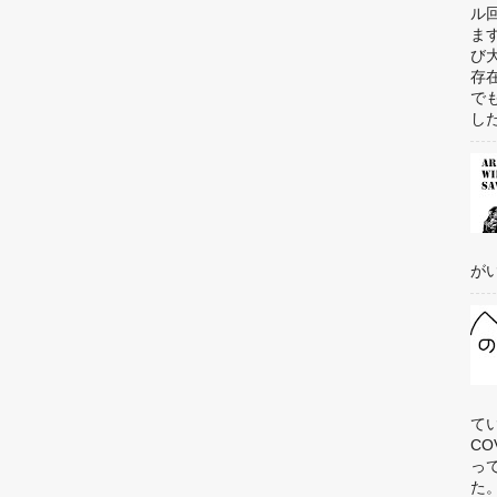
ル
ま
び
存
で
した
がい
て
C
っ
た