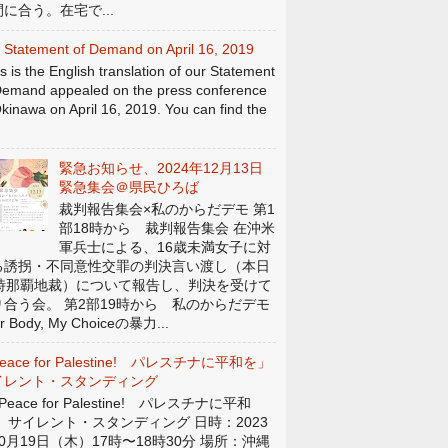
に合う。在宅で...
 Statement of Demand on April 16, 2019
s is the English translation of our Statement
Demand appealed on the press conference
Okinawa on April 16, 2019. You can find the
緊急お知らせ、2024年12月13日
緊急集会＠県民ひろば
裁判報告集会×私のからだデモ 第1
部18時から 裁判報告集会 在沖米
軍兵士による、16歳未満女子に対
る誘拐・不同意性交罪の判決言い渡し（本日
4時那覇地裁）について報告し、判決を受けて
り合う会。 第2部19時から 私のからだデモ
r Body, My Choiceの暴力...
eace for Palestine! パレスチナに平和を」
イレント・スタンディング
eace for Palestine! パレスチナに平和
」 サイレント・スタンディング 日時：2023
0月19日（木）17時〜18時30分 場所：沖縄