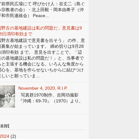
庁前県民広場にて 呼びかけ人：谷丈二（島ぐ
み宗教者の会）・北上田毅・岡本由希子（沖
和市民連絡会） Peace...
辺野古の基地建設は私の問題だ」意見書は9
28日消印有効まで
辺野古基地建設で意見書を出そう」 の件、意
書募集が始まっています。 締め切りは9月28
の消印有効 まで。 意見を出すことで、「辺
古の基地建設は私の問題だ！」と、当事者で
ると主張する機会になる。いろんな角度から
関心を、基地を作らせないちからに結びつけ
しいと願っていま...
November 4, 2020, R.I.P.
写真群1970制作、吉岡功撮影
『沖縄：69-70』（1970）より。
HIVE
2024
(2)