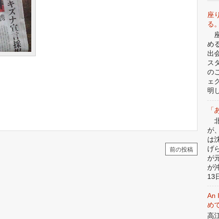
座
る
座
め
出
ス
の
ェ
明
「
北
が
は
げ
前の投稿
が
が
13日
An 
めて
高