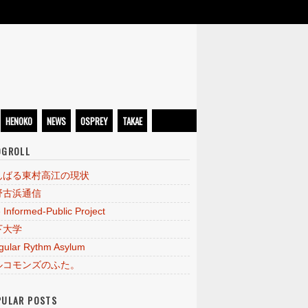
HENOKO
NEWS
OSPREY
TAKAE
OGROLL
んばる東村高江の現状
野古浜通信
 Informed-Public Project
下大学
egular Rythm Asylum
ルコモンズのふた。
PULAR POSTS