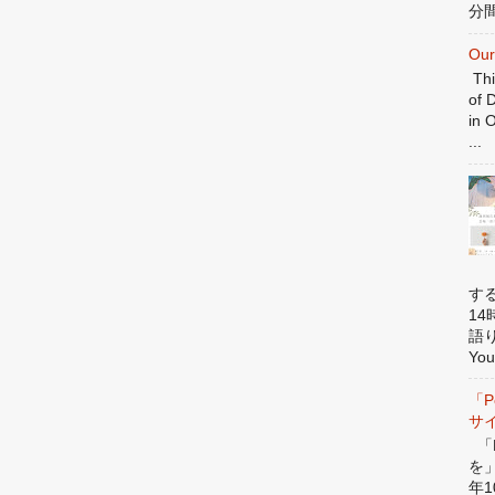
分間
Our
Thi
of 
in 
...
す
1
語
You
「P
サ
「P
を
年1