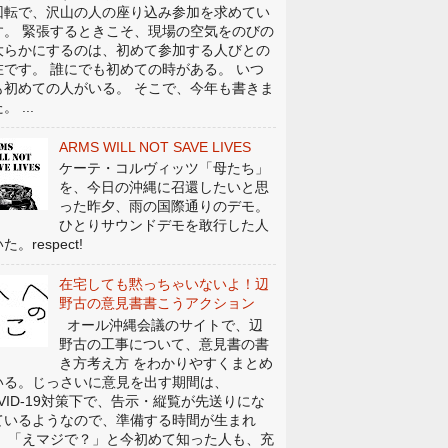
回転で、沢山の人の座り込み参加を求めてい
す。 緊張するときこそ、現場の空気をのびの
大らかにするのは、初めて参加する人びとの
在です。 誰にでも初めての時がある。 いつ
も初めての人がいる。 そこで、今年も書きま
。 ...
ARMS WILL NOT SAVE LIVES
ケーテ・コルヴィッツ「母たち」
を、今日の沖縄に召還したいと思
った昨夕、雨の国際通りのデモ。
ひとりサウンドデモを敢行した人
た。respect!
在宅しても黙っちゃいないよ！辺
野古の意見書書こうアクション
オール沖縄会議のサイトで、辺
野古の工事について、意見書の書
き方考え方 をわかりやすくまとめ
いる。じっさいに意見を出す期間は、
OVID-19対策下で、告示・縦覧が先送りにな
ているようなので、準備する時間が生まれ
。 「えマジで？」と今初めて知った人も、充