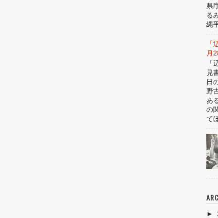
県
る
縄平
「
月
「
見
日
野
あ
の
てほ
ARC
►