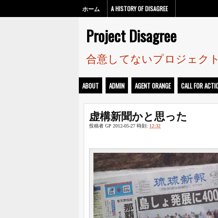
ホーム
A HISTORY OF DISAGREE
Project Disagree
合意してないプロジェク
ABOUT
ADMIN
AGENT ORANGE
CALL FOR ACTI
虚構新聞かと思った
投稿者
GP
2012-05-27
時刻:
12:32