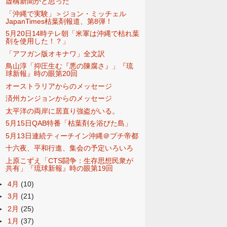
虚構新聞かと思った
「沖縄で実験」＞ジョン・ミッチェル
JapanTimes枯葉剤報道、第8弾！
5月20日14時テレ朝「米軍は沖縄で枯れ葉
剤を使用した！？」
「アフガン版オキナワ」全文訳
鳥山淳「抑圧生む『悪の陳腐さ』」『琉
球新報』時の眼第20回
オーストラリアからのメッセージ
済州カンジョンからのメッセージ
太平洋の両岸に居直り強盗がいる。
5月15日QAB特番「枯葉剤を浴びた島」
5月13日連続ティーチイン沖縄＠プチ帝都
十六夜、平和行進、集会の予定いろいろ
上原こずえ「CTS闘争：生存思想民衆が
共有」『琉球新報』時の眼第19回
►
4月
(10)
►
3月
(21)
►
2月
(25)
►
1月
(37)