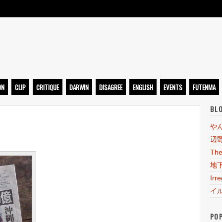
ト
ON
CLIP
CRITIQUE
DARWIN
DISAGREE
ENGLISH
EVENTS
FUTENMA
BL
や
辺
The
地
Irr
イ
PO