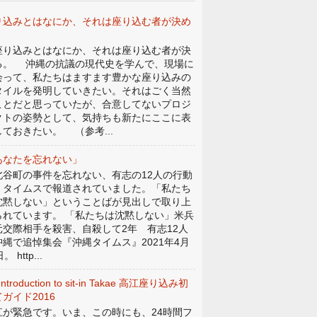
り込みとはなにか、それは座り込む者が決め
。
り込みとはなにか、それは座り込む者が決
る。 沖縄の抗議の現代史を学んで、現場に
会って、私たちはますます豊かな座り込みの
タイルを発明していきたい。それはごく当然
ことだと思っていたが、合意してないプロジ
クトの姿勢として、気持ちも新たにここに表
しておきたい。 （参考...
あなたを忘れない」
谷町の事件を忘れない、有志の12人の行動
、タイムスで報道されていました。「私たち
沈黙しない」ということばが見出しで取り上
られています。 「私たちは沈黙しない」米兵
元交際相手を殺害、自殺して2年 有志12人
沖縄で追悼集会『沖縄タイムス』2021年4月
。 http...
Introduction to sit-in Takae 高江座り込み初
ガイド2016
江が緊急です。いま、この時にも、24時間フ