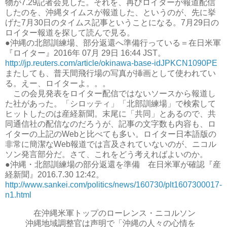
物が7.29記者会見した。それを、再びロイターが報道配信
したのを、沖縄タイムスが報道した、というのが、先に挙
げた7月30日のタイムス記事ということになる。7月29日の
ロイター報道を探して読んで見る。
●沖縄の北部訓練場、部分返還へ準備行っている＝在日米軍
『ロイター』2016年 07月 29日 16:44 JST。
http://jp.reuters.com/article/okinawa-base-idJPKCN1090PE
またしても、普天間飛行場の写真が挿画として使われてい
る。えー、ロイターよ。。。
この会見発表をロイター配信ではないソースから報道し
た社があった。「シロッティ」「北部訓練場」で検索して
ヒットしたのは産経新聞。末尾に「共同」とあるので、共
同通信社の配信なのだろうが、記事の文字数も内容も、ロ
イターの上記のWebと比べても多い。ロイター日本語版の
非常に簡潔なWeb報道では言及されていないのが、ニコル
ソン発言部分だ。さて、これをどう考えればよいのか。
●沖縄・北部訓練場の部分返還を準備 在日米軍が確認『産
経新聞』2016.7.30 12:42。
http://www.sankei.com/politics/news/160730/plt1607300017-
n1.html
在沖縄米軍トップのローレンス・ニコルソン
沖縄地域調整官は声明で「沖縄の人々の心情を