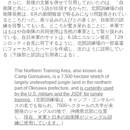
さらに、前後の文脈を併せて引用しておいたのは、「自
衛隊と共に」という語が出現するからだ。北部訓練場の自
衛隊視察は、6月の新聞報道で明るみになり問題視されてい
るところだった。座り込みの人びとの多くが、自衛官の訓
練を目撃してもいる。ところが驚き呆れることに、米軍で
はもはや自衛隊の共同使用は当然の事実として取り扱われ
ている。在日米軍のサイトは、6.18ニコルソン発言、7.29
シロッティ会見に符丁するように、北部訓練場の一部返還
にフォーカスしたページを作成し、次のように説明してい
る（下線部と訳語は引用者による）。
The Northern Training Area, also known as
Camp Gonsalves, is a 7,500 hectare stretch of
largely undeveloped jungle land in the northern
part of Okinawa prefecture, and
is currently used
by the U.S. military and the JSDF for jungle
training.
（北部訓練場は、キャンプ・ゴンサルベ
スの名でも知られ、7500ヘクタールの大半が未
開発のジャングルの地で、沖縄県北部に位置
し、
現在、米軍と日本の自衛隊がジャングル訓
練に使用しています。
）