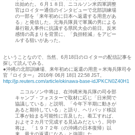
出始めた。６月１８日、ニコルソン米四軍調整
官はロイター通信のインタビューで北部訓練場
の一部を「来年初めに日本へ返還する用意があ
る」と発信した。元海兵隊員で軍属の男による
暴行殺人事件に抗議する県民大会の前日。反米
感情の高まりを背景に、「負担軽減」をアピー
ルする狙いがあった。
ということなので、当然、6月18日のロイターの配信記事を
探して読んでみる。
●沖縄の北部訓練場、来年初めに返還の用意＝米海兵隊司令
官『ロイター』 2016年 06月 18日 22:58 JST。
http://jp.reuters.com/article/okinawa-base-idJPKCN0Z40H1
ニコルソン中将は、在沖縄米海兵隊の司令部
キャンプ・フォスターで取材に応じ「日米間で
協議している」と説明。「今年下半期に動きが
あると期待している」と語り、ヘリパッド移設
工事が始まる可能性に言及した。着工すれば、
およそ２カ月で完成する見込みだという。同中
将は、「１９７２年（の沖縄の日本復帰）以
来、最大の返還になる」と強調した。