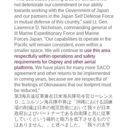
not deteriorate our commitment or our ability
towards working with the Government of Japan
and our partners in the Japan Self Defense Force
in mutual defense of this country,” said Lt. Gen.
Lawrence D. Nicholson, commanding general of
III Marine Expeditionary Force and Marine
Forces Japan. “Our capabilities to operate in the
Pacific will remain consistent, even within a
smaller space. We will continue to
use this area
respectfully within operations and safety
requirements for Osprey and other aerial
platforms
. We have plans for many more SACO
agreement and other returns to be implemented
in coming years, because we are respectful of
the feelings of Okinawans that our footprint must
be reduced.”
第3海兵遠征軍兼在日米海兵隊司令官ローレンス
Ｄ. ニコルソン海兵隊中将は「沖縄における訓練
場の削減は日本の相互防衛において我々が日本
政府およびパートナーである自衛隊と共に従事
していくという確約と能力を低下させるもので
はありません。」と述べました。「我々の太平