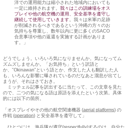
洋での運用能力は縮小された地域内においても
一定に維持されます。
我々はこの訓練場をオス
プレイや他の航空機の運用、安全基準を遵守し
継続して使用していきます
。我々は米軍の足跡
が削減されるべきであるという沖縄の方々のお
気持ちを尊重し、数年以内に更に多くのSACO
合意事項や他の返還を実施する計画がありま
す。」
どうでしょう。いろいろ気になりませんか。気になってム
ズムズしませんか。「お気持ち」という訳語と
か、"Okinawan"という語とか、作文した人も翻訳した人
も、いろんな影響に曝されているのだなあと溜息が出てし
まうが、それはさておき。
ミッチェル記事を訳出するに当たって、この文章を見た
ので、二つの気になる語は原語を添えたという次第。具体
的には以下の箇所。
「オスプレイやその他の航空関連機器 (
aerial platforms
) の
作戦 (
operation
) と安全基準を遵守して」
ひとつには、海兵隊が遵守(respectfully)するのは、自分た