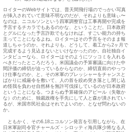
ロイターのWebサイトでは、普天間飛行場のでっかい写真
が挿入されていて意味不明なのだが、それよりも意味ぃ〜
なのは、ニコルソンという四軍調整官は工事再開や完成を
予言するチカラでもあるのかな、ということだ。日本政府
とグルになった予言詐欺でもなければ、すごい能力の持ち
主ってことになるよね。ロイターはその予言をそのまま報
道しちゃうのか。それよりも、どうして、着工から2ヶ月で
完成するよう見込まないといけなかったのか。自社独自イ
ンタビューなら、ロイターはそのようにツッコミを入れる
べきだったところだろう。米国議会の予算審議に向けた中
間評価の締切が迫っているからなのか、締切直前のやっつ
け仕事なのか、と。その米軍のプレッシャーをチャンスと
ばかりに戒厳令を敷いて、人の首を絞め突き落とし閉じ込
め怪我を負わせ自然林を無許可伐採しているのが日本政府
ということになる。つまらぬ予算確保のアピール（失敬か
な）のために、独裁政権を手先にして人と森が潰されてい
るが、米国市民社会はそれでよいのか、となぜ問わないの
か。
ともかく、その6.18ニコルソン発言を引用しながら、在
日米軍副司令官チャールズ・シロッティ海兵隊少将なる人