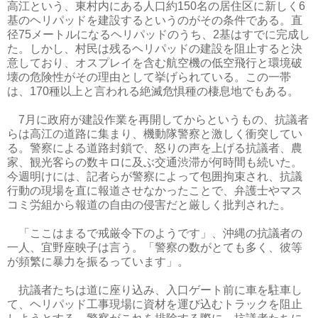
高江という、東村内にある人口約150名の居住区に新しく6
基のヘリパッドを建設するというのがその条件である。直
径75メートルになるヘリパッドのうち、2基はすでに完成し
た。しかし、村民は残るヘリパッドの建設を阻止すると決
意しており、オスプレイを含む航空機の低空飛行と環境破
壊の危険性がその理由として挙げられている。この一帯
は、170種以上と言われる絶滅危惧種の棲息地でもある。
7月に政府が建設作業を再開してからというもの、抗議者
らは高江の道路に集まり、機動隊警察と激しく衝突してい
る。警察による道路封鎖で、怒りの声を上げる抗議者、農
家、観光客らの数キロに及ぶ交通渋滞が何時間も続いた。
今週明けには、記者らが警察によって包囲拘束され、抗議
行動の現場を直に報道させなかったことで、弁護士やマス
コミ労組から報道の自由の侵害だと厳しく批判された。
「ここはまるで戒厳令下のようです」、沖縄の抗議者の
一人、宜野座映子は言う。「警察の数がとても多く、彼等
が頻繁に暴力を振るっています」。
抗議者たちは道に座り込み、入口ゲート前に車を駐車し
て、ヘリパッド工事現場に資材を運び込むトラックを阻止