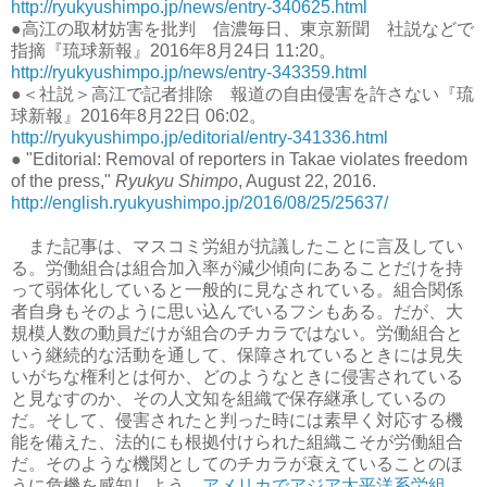
http://ryukyushimpo.jp/news/entry-340625.html
●高江の取材妨害を批判 信濃毎日、東京新聞 社説などで
指摘『琉球新報』2016年8月24日 11:20。
http://ryukyushimpo.jp/news/entry-343359.html
●＜社説＞高江で記者排除 報道の自由侵害を許さない『琉
球新報』2016年8月22日 06:02。
http://ryukyushimpo.jp/editorial/entry-341336.html
● "Editorial: Removal of reporters in Takae violates freedom
of the press,"
Ryukyu Shimpo
, August 22, 2016.
http://english.ryukyushimpo.jp/2016/08/25/25637/
また記事は、マスコミ労組が抗議したことに言及してい
る。労働組合は組合加入率が減少傾向にあることだけを持
って弱体化していると一般的に見なされている。組合関係
者自身もそのように思い込んでいるフシもある。だが、大
規模人数の動員だけが組合のチカラではない。労働組合と
いう継続的な活動を通して、保障されているときには見失
いがちな権利とは何か、どのようなときに侵害されている
と見なすのか、その人文知を組織で保存継承しているの
だ。そして、侵害されたと判った時には素早く対応する機
能を備えた、法的にも根拠付けられた組織こそが労働組合
だ。そのような機関としてのチカラが衰えていることのほ
うに危機を感知しよう。
アメリカでアジア太平洋系労組