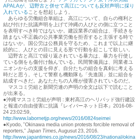
APALAが、辺野古と併せて高江についても反対声明に採り
入れている
ことを想起しよう。
あらゆる労働組合単組は、高江について、自らの権利と
結び付けた抗議声明を上げて沖縄の人びとの側に立つこと
を表明すべき時ではないか。建設業界の組合は、手続きを
踏まない不正義の公共事業労働を拒否すると主張する時で
はないか。国公労は公務員を守るため、これまで以上に継
続的に、人びとの目に見える形で行動を起こして欲しい。
辺野古と高江で繰り返されている暴力は、暴力を行使し
ている側をも傷付け蝕んでいる。民間警備員は、同業者ユ
ニオンからの支援を仰ぎ、自分たちの組合を真剣に考える
時だと思う。そして警察も機動隊も「先進国」並に組合を
結成すべきだ。あなたたちの人権が侵害されているのだ。
マスコミ労組と新聞労連の声明の全文は以下で読むこと
が出来る。
●沖縄マスコミ労組が声明 : 東村高江のヘリパッド強行建設
と報道の自由侵害に抗議『レイバーネット日本』2016-08-
24 23:02:59。
http://www.labornetjp.org/news/2016/0824seimei
●Kyodo, "Okinawa media union protests forcible removal of
reporters,"
Japan Times
, Augusut 23, 2016.
http://www.japantimes.co.jp/news/2016/08/23/national/okina