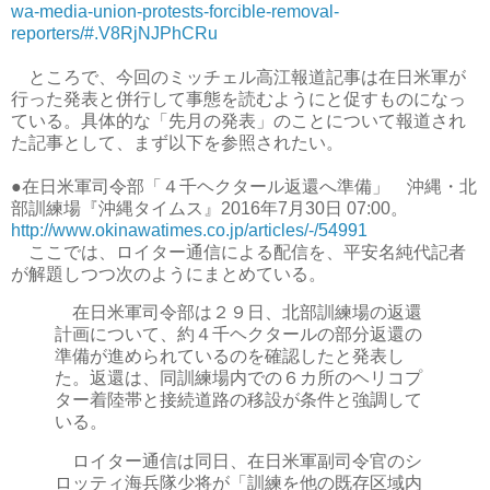
wa-media-union-protests-forcible-removal-
reporters/#.V8RjNJPhCRu
ところで、今回のミッチェル高江報道記事は在日米軍が
行った発表と併行して事態を読むようにと促すものになっ
ている。具体的な「先月の発表」のことについて報道され
た記事として、まず以下を参照されたい。
●在日米軍司令部「４千ヘクタール返還へ準備」 沖縄・北
部訓練場『沖縄タイムス』2016年7月30日 07:00。
http://www.okinawatimes.co.jp/articles/-/54991
ここでは、ロイター通信による配信を、平安名純代記者
が解題しつつ次のようにまとめている。
在日米軍司令部は２９日、北部訓練場の返還
計画について、約４千ヘクタールの部分返還の
準備が進められているのを確認したと発表し
た。返還は、同訓練場内での６カ所のヘリコプ
ター着陸帯と接続道路の移設が条件と強調して
いる。
ロイター通信は同日、在日米軍副司令官のシ
ロッティ海兵隊少将が「訓練を他の既存区域内