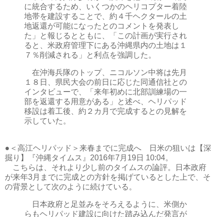
に統合するため、いくつかのヘリコプター着陸
地帯を建設することで、約４千ヘクタールの土
地返還が可能になったとのコメントを発表し
た」と報じるとともに、「この計画が実行され
ると、米政府管理下にある沖縄県内の土地は１
７％削減される」と利点を強調した。
在沖海兵隊のトップ、ニコルソン中将は先月
１８日、県民大会の前日に応じた同通信社との
インタビューで、「来年初めに北部訓練場の一
部を返還する用意がある」と述べ、ヘリパッド
移設は着工後、約２カ月で完成するとの見解を
示していた。
●＜高江ヘリパッド＞来春までに完成へ 日米の狙いは【深
掘り】『沖縄タイムス』2016年7月19日 10:04。
こちらは、それより少し前のタイムスの論評。日本政府
が来年3月までに完成との方針を掲げているとした上で、そ
の背景として次のように続けている。
日本政府と足並みをそろえるように、米側か
らもヘリパッド建設に向けた踏み込んだ発言が