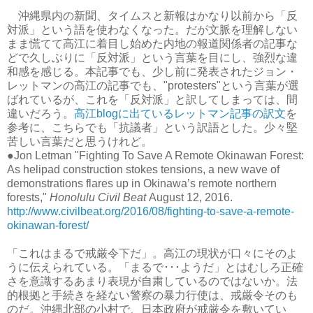
沖縄県内の新聞、タイムスと新報はかなり以前から「反
対派」という語を使わなくなった。だが文脈を理解しない
まま慌てて高江に着目し始めた内地の報道関係者の記事な
どで久しぶりに「反対派」という言葉を目にし、強烈な違
和感を感じる。本記事でも、少し前に発表されたジョン・
レットマンの高江の記事でも、"protesters"という言葉が選
ばれているが、これを「反対派」と訳してしまっては、間
違いだろう。
高江blogに出ているレットマン記事の訳文
を
参考に、こちらでも「抗議者」という訳語とした。少々堅
苦しい言葉だと思うけれど。
●Jon Letman "Fighting To Save A Remote Okinawan Forest:
As helipad construction stokes tensions, a new wave of
demonstrations flares up in Okinawa’s remote northern
forests,"
Honolulu Civil Beat
August 12, 2016.
http://www.civilbeat.org/2016/08/fighting-to-save-a-remote-
okinawan-forest/
「これはまるで戒厳令下だ」。高江の現状が口々にそのよ
うに伝えられている。「まるで･･･ようだ」とはむしろ正確
さを意識するあまり表現が自粛しているのではないか。法
的根拠と手続きを経ない警察の暴力行使は、戒厳令そのも
のだ。沖縄北部の小村で、日本政府が戒厳令を敷いてい