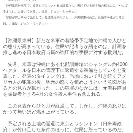
「沖縄県東村高江で、道路をブロックする抗議者たち。掲げている日本語の標示には「やんば
るまもれ」と書いてある。」撮影：ジョン・ミッチェル
「警察が何カ所かで強行している道路封鎖のひとつ、沖縄県東村高江。抗議者を遠ざける目
的。」撮影：ジョン・ミッチェル
【沖縄県東村】新たな米軍の着陸帯予定地で沖縄で人びと
の怒りが高まっている。住民や記者らが語るのは、計画を
推し進める日本政府当局の強圧的な手段に対する批判だ。
先月、米軍は沖縄にある北部訓練場のジャングル約4000
ヘクタールを日本の管理下に返還する準備をしていると発
表した。発表のタイミングは、当地において引き続くアメ
リカ人の犯罪の後、地元の怒りを鎮めようという意図があ
るとの見方が拡がった。この犯罪のなかには、元海兵隊員
を被疑者とする4月の女性殺人事件も含まれる。
この発表からひと月が経過して、しかし、沖縄の怒りは
かつて無いほど燃え上がっている。
予定される土地の返還に東京とワシントン［日米両政
府］が付け足した条件のほうに、住民は怒っているのだ。