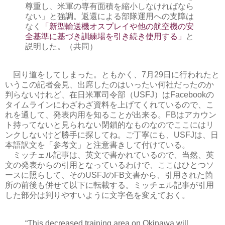
尊重し、米軍の専有面積を縮小しなければなら
ない」と強調。返還による部隊運用への支障は
なく
「新型輸送機オスプレイや他の航空機の安
全基準に基づき訓練場を引き続き使用する」
と
説明した。（共同）
回り道をしてしまった。ともかく、7月29日に行われたと
いうこの記者会見、出席したのはいったい何社だったのか
判らないけれど、在日米軍司令部（USFJ）はFacebookの
タイムラインにわざわざ資料を上げてくれているので、こ
れを通して、発表内用を知ることが出来る。FBはアカウン
ト持ってないと見られない閉鎖的なものなのでここにはリ
ンクしないけど勝手に探してね。ご丁寧にも、USFJは、日
本語訳文を「参考文」と注意書きして付けている。
ミッチェル記事は、英文で書かれているので、当然、英
文の発表からの引用となっているわけで、ここはひとつソ
ースに照らして、そのUSFJのFB文書から、引用された箇
所の前後も併せて以下に転載する。ミッチェル記事が引用
した部分は判りやすいように文字色を変えておく。
“This decreased training area on Okinawa will