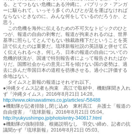
る。とてつもない危機にある沖縄に、パブリック・アンガ
ーに駆られて、いっそう多くの人びとが足を運ばなければ
ならないときなのに、みんな何をしているのだろうか、と
思う。
この危機を海外に伝えるための不可欠なトピックのひと
つが、報道の自由の剥奪だ。報道が拘束されるのは、世界
基準に照らしてとんでもない独裁政権下だということを英
語で伝えたのは重要だ。琉球新報社説の英語版と併せて広
く伝えられるべき。何しろ、日本の報道の自由についての
危機的状況が、国連で特別報告者によって報告されたばか
りだ。国際社会からの意見に耳を傾けない国の姿勢は、過
去に歩んだ帝国日本の道程を彷彿させる。過小に評価する
余地はない。
タイムスと新報の報道はそれぞれ以下。
●沖縄タイムス記者も拘束 高江で取材中、機動隊聞き入れ
ず『沖縄タイムス』2016年8月21日 14:28。
http://www.okinawatimes.co.jp/articles/-/58488
●機動隊が記者排除し閉じ込め 東村高江 弁護士「報道の
自由侵害」『琉球新報』2016年8月21日 05:04。
http://ryukyushimpo.jp/photo/entry-340617.html
●機動隊の強制排除、根拠説明なし 羽交い締め、記者の抗
議聞かず『琉球新報』2016年8月21日 05:03。