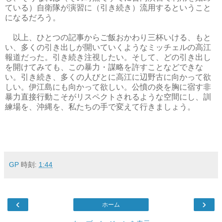
ている）自衛隊が演習に（引き続き）流用するということ
になるだろう。
以上、ひとつの記事からご飯おかわり三杯いける、もと
い、多くの引き出しが開いていくようなミッチェルの高江
報道だった。引き続き注視したい。そして、どの引き出し
を開けてみても、この暴力・謀略を許すことなどできな
い。引き続き、多くの人びとに高江に辺野古に向かって欲
しい。伊江島にも向かって欲しい。公憤の炎を胸に宿す非
暴力直接行動こそがリスペクトされるような空間にし、訓
練場を、沖縄を、私たちの手で変えて行きましょう。
GP
時刻:
1:44
‹
›
ホーム