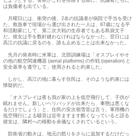
しようとする。警察がこれを排除する際に、抗議者たちに
は負傷者も出ている。
月曜日には、衝突の後、2名の抗議者が病院で手当を受け
た。救急車で現場から運び出された一人は、87歳になる平
和活動家にして、第二次大戦の生存者でもある島袋文子
だ。彼女は手を数針縫わなければならなかった。翌日には
高江の抗議に戻るのを、誰も止めることは出来なかった。
先月の発表時に米軍は、北部訓練場は「オスプレイやそ
の他の航空関連機器 (aerial platforms) の作戦 (operation) と
安全基準を遵守して」使用されると約束した。
しかし、高江の地に暮らす住民は、そのような約束には
懐疑的だ。
「オスプレイは夜も我が家の上を低空飛行して、子供が
眠れません。新しいヘリパッドが出来たら、事態は悪くな
るだけでしょう」と、住民の安次嶺雪音は言う。軍用機の
低空飛行による騒音は近年ますます酷くなっていると語る
彼女は、隣村への移動を余儀なくされているという。
防衛省の動きは、地元の怒りをさらに追加するだけだっ