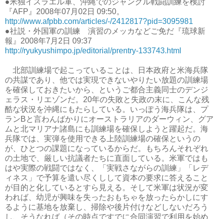
●米独イスラエル軍、沖縄でのジャングル戦闘訓練を検討
『AFP』2008年07月02日 09:50。
http://www.afpbb.com/articles/-/2412817?pid=3095981
●社説・外国軍の訓練 演習のメッカなどご免だ『琉球新
報』2008年7月2日 09:37
http://ryukyushimpo.jp/editorial/prentry-133743.html
北部訓練場で起こっていることは、日本政府と米海兵隊
の共謀であり、他では実現できないやりたい放題の訓練場
を確保しておきたいから、というご都合主義同士のデンジ
ェラス・リエゾンだ。20年の失敗と失政の末に、こんな残
酷な状況を沖縄にもたらしている。いっぽう海兵隊は、プ
ランBと言わんばかりにオーストラリアのダーウィン、グア
ムと北マリアナ諸島にも訓練場を確保しようと躍起だ。海
兵隊では、実弾を使用できる上陸訓練場の確保というの
が、ひとつの課題になっているからだ。もちろんそれぞれ
の土地で、厳しい抗議者たちに直面している。米軍ではも
はや実際の戦闘ではなく、「実戦さながらの訓練」「レデ
ィネス」で予算を遣い尽くしして資本の要求に答えること
が目的と化しているとすら見える。そして米軍は状況が変
われば、幼児が興味を失ったおもちゃを放ったらかしにす
るように基地を放棄し、掃除や後片付けなどしないだろう
し、そうなれば（その時点ですでに合同演習で利用を始め