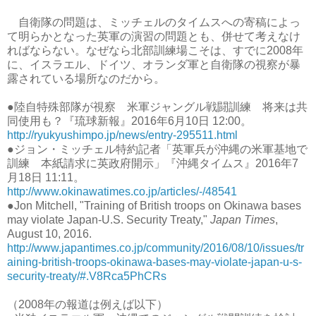
自衛隊の問題は、ミッチェルのタイムスへの寄稿によっ
て明らかとなった英軍の演習の問題とも、併せて考えなけ
ればならない。なぜなら北部訓練場こそは、すでに2008年
に、イスラエル、ドイツ、オランダ軍と自衛隊の視察が暴
露されている場所なのだから。
●陸自特殊部隊が視察 米軍ジャングル戦闘訓練 将来は共
同使用も？『琉球新報』2016年6月10日 12:00。
http://ryukyushimpo.jp/news/entry-295511.html
●ジョン・ミッチェル特約記者「英軍兵が沖縄の米軍基地で
訓練 本紙請求に英政府開示」『沖縄タイムス』2016年7
月18日 11:11。
http://www.okinawatimes.co.jp/articles/-/48541
●Jon Mitchell, "Training of British troops on Okinawa bases
may violate Japan-U.S. Security Treaty,"
Japan Times
,
August 10, 2016.
http://www.japantimes.co.jp/community/2016/08/10/issues/tr
aining-british-troops-okinawa-bases-may-violate-japan-u-s-
security-treaty/#.V8Rca5PhCRs
（2008年の報道は例えば以下）