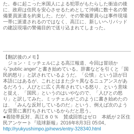
た。春に起こった米国人による犯罪がもたらした衝迫の後
に、政府は住民を安心させるためとして沖縄に数十名の警
備要員派遣を約束した。だが、その警備要員らは事件現場
一帯に派遣されるのではなく、高江に、新しいヘリパッド
の建設現場の警備目的で送り込まれてしまった。
【翻訳後のメモ】
ジョン・ミッチェルによる高江報道、今回は冒頭か
ら"public anger"と書き始めている。辞書などを引くと「国
民的怒り」と訳されているようだ。「公憤」という語が日
本語にはあるが、これとはまた少々異なるニュアンスがあ
るだろう。人びとに広く共有されている怒り、という意味
と捉え、「国民」というのはいやなので、「人びとの怒
り」と訳してみた。ミッチェルがこのように書き始めたの
は、「みんな反対しているのだ」という、例えば次のよう
な背景に裏打ちされているからだと思う。
●着陸帯反対、高江８０％ 賛成回答はゼロ 本紙が２区住
民アンケート『琉球新報』2016年8月3日 05:04。
http://ryukyushimpo.jp/news/entry-328340.html