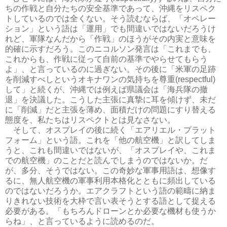
ちの作戦と自分たちの安全基準であって、沖縄をリスペク
トしているのでは全くない。そう読むならば、「オペレー
ション」という語は「運用」でも間違いではないだろうけ
れど、軍隊なんだから「作戦」のほうがその内実と意味を
的確に示すだろう。このニコルソン発言は「これまでも、
これからも、作戦に従って自前の基準でやらせてもらう
よ」、と言っているのに過ぎない。その後に「米軍の足跡
を削減すべしというオキナワンの気持ちを尊重(respectful)
して」と続くが、沖縄では例えば県議会は「海兵隊の撤
退」を決議した。こうした主張に真摯に耳を傾けず、未だ
に「削減」だと主張を薄め、面積だけの問題にすり替える
態度を、私たちはリスペクトとは見なさない。
そして、オスプレイの後に続く「エアリエル・プラット
フォーム」という語。これを「他の航空機」と訳してしま
うと、これも間違いではないが、「オスプレイや、これま
での航空機」のことだと読んでしまうのではないか。だ
が、多分、そうではない。この奇妙な軍事用語は、想像す
るに、無人航空機の軍事利用本格化とともに頻出している
のではないだろうか。エアクラフトという語の範疇に納ま
りきれない技術を大枠で言い表そうとする語として捉える
必要がある。「もちろんドローンとか必要な機材も使うか
らね」、と言っているように読めるのだ。