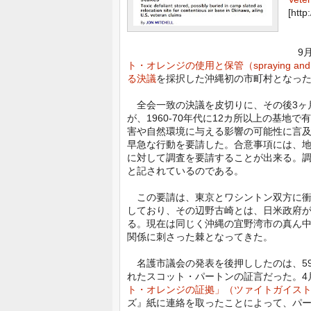
[http
9月
ト・オレンジの使用と保管（spraying a
る決議
を採択した沖縄初の市町村となっ
全会一致の決議を皮切りに、その後3ヶ
が、1960-70年代に12カ所以上の基
害や自然環境に与える影響の可能性に言
早急な行動を要請した。合意事項には、
に対して調査を要請することが出来る。調
と記されているのである。
この要請は、東京とワシントン双方に衝
しており、その辺野古崎とは、日米政府
る。現在は同じく沖縄の宜野湾市の真ん
関係に刺さった棘となってきた。
名護市議会の発表を後押ししたのは、59才
れたスコット・パートンの証言だった。4
ト・オレンジの証拠」（ツァイトガイスト
ズ』紙に連絡を取ったことによって、パ