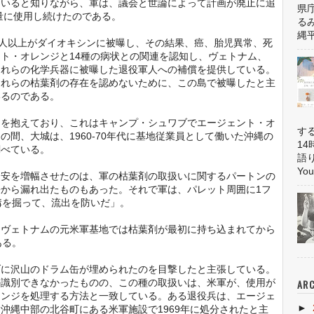
ていると知りながら、軍は、議会と世論によって計画が廃止に追
県
大量に使用し続けたのである。
る
縄平
人以上がダイオキシンに被曝し、その結果、癌、胎児異常、死
ト・オレンジと14種の病状との関連を認知し、ヴェトナム、
これらの化学兵器に被曝した退役軍人への補償を提供している。
これらの枯葉剤の存在を認めないために、この島で被曝したと主
いるのである。
を抱えており、これはキャンプ・シュワブでエージェント・オ
す
間、大城は、1960-70年代に基地従業員として働いた沖縄の
1
調べている。
語
You
安を増幅させたのは、軍の枯葉剤の取扱いに関するパートンの
から漏れ出たものもあった。それで軍は、パレット周囲に1フ
溝を掘って、流出を防いだ」。
ヴェトナムの元米軍基地では枯葉剤が最初に持ち込まれてから
ある。
に沢山のドラム缶が埋められたのを目撃したと主張している。
か識別できなかったものの、この種の取扱いは、米軍が、使用が
ARC
レンジを処理する方法と一致している。ある退役兵は、エージェ
►
沖縄中部の北谷町にある米軍施設で1969年に処分されたと主