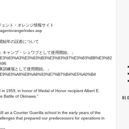
ージェント・オレンジ情報サイト
s/agentorange/index.asp
開始年の誤差について
6日：キャンプ・シュワブとして使用開始。」
%82%AD%E3%83%A3%E3%83%B3%E3%83%97%E3%83%BB%E3%82
%96
海兵隊訓練場として使用開始。」
%8C%97%E9%83%A8%E8%A8%93%E7%B7%B4%E5%A0%B4
 1959, in honor of Medal of Honor recipient Albert E.
he Battle of Okinawa."
BL
b
8 as a Counter Guerilla school in the early years of the
allenges that prepared our predecessors for operations in
ves