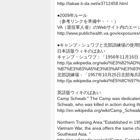
http://takae.ti-da.net/e3712458.html
●2009年ルール
（参考リンクを準備中・・・）
VA（退役軍人省）のWebサイト内のエ
http://www.publichealth.va.gov/exposure
●キャンプ・シュワブと北部訓練場の使用
日本語版ウィキのばあい
キャンプ・シュワブ：「1956年11月1
http://ja.wikipedia.org/wiki/%E3
%B7%E3%83%A5%E3%83%AF%E3%83
北部訓練場：「1957年10月25日北部
http://ja.wikipedia.org/wiki/%E5
英語版ウィキのばあい
Camp Schwab:" The Camp was dedicated in
Schwab, who was killed in action during t
http://en.wikipedia.org/wiki/Camp_Schwa
Northern Training Area:"Established in 195
Vietnam War, the area offers the same ch
Southeast Asia. "
http://en.wikipedia.org/wiki/Camp_Gonsal