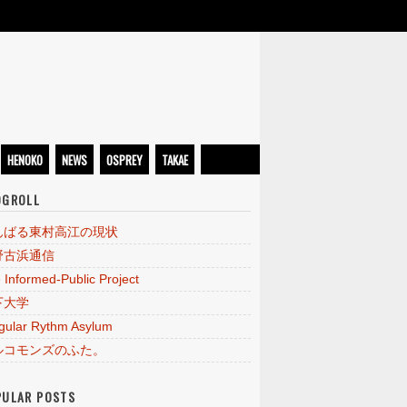
HENOKO
NEWS
OSPREY
TAKAE
OGROLL
んばる東村高江の現状
野古浜通信
 Informed-Public Project
下大学
egular Rythm Asylum
ルコモンズのふた。
PULAR POSTS