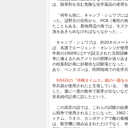
は、除草剤を含む危険な化学薬品の使用
「何年も前に、キャンプ・シュワブには
った。辺野古の住民から、PCB（毒性の
たこともある。基地周辺の海では、モズ
漁をあきらめなければならなかった」。
キャンプ・シュワブは、約20キロメート
ば、名護でエージェント・オレンジが使用
年前の1958年に[ママ]設立された北部訓
争に備えるためアメリカの部隊が送り込
の枯葉剤計画に好都合な試験場となった
あり、ペンタゴンは、民間地域での化学
9月6日の『沖縄タイムス』紙の一面を
学兵器が使用されたと主張している。「散
した。週に一度の散布で新芽が出ないな
安名純代記者に話したという。
この高官の話では、これらの試験の結果
ム戦争で使用されることになった。1962
トナム、ラオス、カンボディアで敵の食
は、航空機に積み込まれただけでなく、米軍