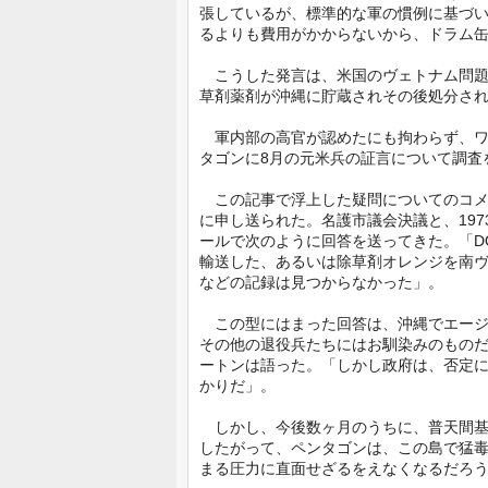
張しているが、標準的な軍の慣例に基づ
るよりも費用がかからないから、ドラム
こうした発言は、米国のヴェトナム問題局が
草剤薬剤が沖縄に貯蔵されその後処分され
軍内部の高官が認めたにも拘わらず、ワ
タゴンに8月の元米兵の証言について調査
この記事で浮上した疑問についてのコメ
に申し送られた。名護市議会決議と、197
ールで次のように回答を送ってきた。「D
輸送した、あるいは除草剤オレンジを南
などの記録は見つからなかった」。
この型にはまった回答は、沖縄でエージ
その他の退役兵たちにはお馴染みのもの
ートンは語った。「しかし政府は、否定
かりだ」。
しかし、今後数ヶ月のうちに、普天間基
したがって、ペンタゴンは、この島で猛
まる圧力に直面せざるをえなくなるだろ