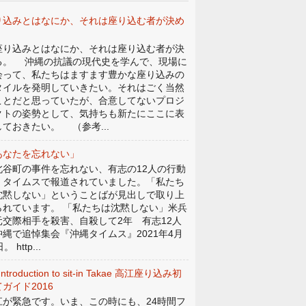
り込みとはなにか、それは座り込む者が決め
。
り込みとはなにか、それは座り込む者が決
る。 沖縄の抗議の現代史を学んで、現場に
会って、私たちはますます豊かな座り込みの
タイルを発明していきたい。それはごく当然
ことだと思っていたが、合意してないプロジ
クトの姿勢として、気持ちも新たにここに表
しておきたい。 （参考...
あなたを忘れない」
谷町の事件を忘れない、有志の12人の行動
、タイムスで報道されていました。「私たち
沈黙しない」ということばが見出しで取り上
られています。 「私たちは沈黙しない」米兵
元交際相手を殺害、自殺して2年 有志12人
沖縄で追悼集会『沖縄タイムス』2021年4月
。 http...
Introduction to sit-in Takae 高江座り込み初
ガイド2016
江が緊急です。いま、この時にも、24時間フ