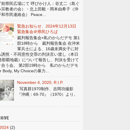
庁前県民広場にて 呼びかけ人：谷丈二（島ぐ
み宗教者の会）・北上田毅・岡本由希子（沖
和市民連絡会） Peace...
緊急お知らせ、2024年12月13日
緊急集会＠県民ひろば
裁判報告集会×私のからだデモ 第1
部18時から 裁判報告集会 在沖米
軍兵士による、16歳未満女子に対
る誘拐・不同意性交罪の判決言い渡し（本日
4時那覇地裁）について報告し、判決を受けて
り合う会。 第2部19時から 私のからだデモ
r Body, My Choiceの暴力...
November 4, 2020, R.I.P.
写真群1970制作、吉岡功撮影
『沖縄：69-70』（1970）より。
HIVE
2024
(2)