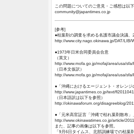
この問題についてのご意見・ご感想は以
community@japantimes.co.jp
[参考]
●枯葉剤の調査を求める名護市議会決議、20
http://www.city.nago.okinawa.jp/DAT/LIB/
●1973年日米合同委員会合意
（英文）
http://www.mofa.go.jp/mofaj/area/usa/sfa
（日本文仮訳）
http://www.mofa.go.jp/mofaj/area/usa/sfa/
●「沖縄におけるエージェント・オレンジの
http://www.japantimes.co.jp/text/fl201104
（日本語訳は以下を参照）
http://okinawaforum.org/disagreeblog/201
●「元米高官証言「沖縄で枯れ葉剤散布」」
http://www.okinawatimes.co.jp/article/20
また、記事の画像は以下を参照。
「9月6日タイムス、北部訓練場での枯葉剤報