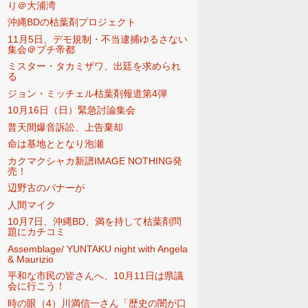
り＠大浦湾
沖縄BDの枯葉剤プロジェクト
11月5日、デモ規制・不当逮捕ゆるさない
集会＠プチ帝都
ミスター・タカミザワ、出廷を求められ
る
ジョン・ミッチェル枯葉剤報道第4弾
10月16日（日）緊急討論集会
普天間爆音訴訟、上告棄却
命は基地ととなり泡瀬
カクマクシャカ新譜IMAGE NOTHING発
売！
辺野古のバナーが
人間マイク
10月7日、沖縄BD、満を持して枯葉剤問
題にカチコミ
Assemblage/ YUNTAKU night with Angela
& Maurizio
平和な市民の皆さんへ、10月11日は県議
会に行こう！
時の眼（4）川満信一さん「歴史の闇が口