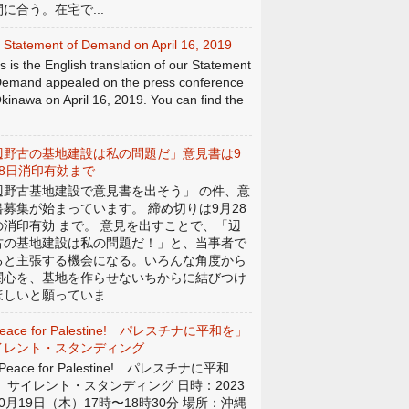
に合う。在宅で...
 Statement of Demand on April 16, 2019
s is the English translation of our Statement
Demand appealed on the press conference
Okinawa on April 16, 2019. You can find the
辺野古の基地建設は私の問題だ」意見書は9
28日消印有効まで
辺野古基地建設で意見書を出そう」 の件、意
書募集が始まっています。 締め切りは9月28
の消印有効 まで。 意見を出すことで、「辺
古の基地建設は私の問題だ！」と、当事者で
ると主張する機会になる。いろんな角度から
関心を、基地を作らせないちからに結びつけ
しいと願っていま...
eace for Palestine! パレスチナに平和を」
イレント・スタンディング
eace for Palestine! パレスチナに平和
」 サイレント・スタンディング 日時：2023
0月19日（木）17時〜18時30分 場所：沖縄