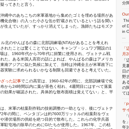
分間
を疑ってきたと言う。
Our
沖縄中のあちこちの米軍基地から集めたゴミを埋める場所があ
Thi
有機化合物）の入った小さな缶が貯蔵されているという話を聞い
of 
クが生えていたが、すっかり消えてしまった。漁師たちはモズク
in 
...
ル北のやんばるの森に北部訓練場(NTA)があることを考えれ
されたことは驚くことではない。キャンプ・シュワブ開設の1
「
練場は、1960年代から70年代に頻繁に使用され、ヴェトナム戦
月
まれた。ある米国人高官の話によれば、やんばるの森はアメリカ
「
。東南アジアに似た気候に加えて、当時は沖縄全土が米軍政下に
見
兵器実験に求められるいかなる制限も回避できると考えていた。
日
野
かざった記事
でこの高官は、1960-62年の間に、北部訓練場で化
あ
布から24時間以内に葉が茶色く枯れ、4週間目にはすべて落葉
の
どの効果が確認された。具体的な散布面積は覚えてない」と、平
てほ
「P
は、米軍の枯葉剤作戦の技術調整の一助となり、後にヴェトナ
サ
-72年の間に、ペンタゴンは約7600万リットルの枯葉剤をヴェ
「P
糧や潜伏場所の供給を絶つ目的で散布した。これらの化学兵器
を
駐屯地の除草のためにGIたちが使用した。1967年、この枯
年1