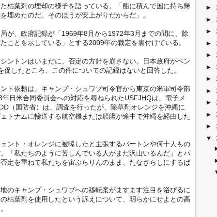
いた枯葉剤の埋却の様子を語っている。「船に積んで国に持ち帰
►
缶を埋めたのだ。そのほうが安上がりだからだ」。
►
►
、政府記録が「1969年8月から1972年3月までの間に、除
たことを示している」とする2009年の裁定を裏付けている。
►
►
シントンはいまだに、否定の方針を崩さない。日本政府がペン
►
を促したところ、この件についての記録はないと回答した。
►
ント依頼は、キャンプ・シュワブ司令官から東京の米軍司令部
►
3年日米合同委員会への対応を尋ねられたUSFJHQは、電子メ
►
OD（国防省）は、調査を行ったが、除草剤オレンジを沖縄に
►
ヴェトナムに輸送する航空機または船艦が途中で沖縄を経由した
►
▼
ェント・オレンジに被曝したと主張するパートンや何十人もの
だ。「私たちのように苦しんでいる人がまだ沢山いるんだ」とパ
に否定を重ねて私たちを宙ぶらりんのまま、たなざらしにするば
地のキャンプ・シュワブへの移転案がますます注目を浴びるに
毒の枯葉剤を使用したという訴えについて、明らかにせよとの高
う。