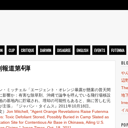
ト
ON
CLIP
CRITIQUE
DARWIN
DISAGREE
ENGLISH
EVENTS
FUTENMA
BL
報道第4弾
や
辺
The
ン・ミッチェル「エージェント・オレンジ暴露が懸案の普天間
に影響か：有害な除草剤、沖縄で論争を呼んでいる飛行場移設
地
地の基地内に貯蔵され、埋却の可能性もあると、病に苦しむ元
Irr
が主張」『ジャパン・タイムス』2011年10月18日。
イ
文）
Jon Mitchell, "Agent Orange Revelations Raise Futenma
s: Toxic Defoliant Stored, Possibly Buried in Camp Slated as
ation Site for Contentious Air Base in Okinawa, Ailing U.S.
PO
an Claims," Japan Times, Oct. 18, 2011