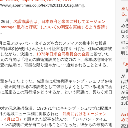
://www.japantimes.co.jp/text/fl20111018zg.html].
座
る
座
26日、
名護市議会は、日本政府と米国に対してエージェン
め
nd storage: 散布と貯蔵）についての調査を実施するよう要請す
出
た。
ス
の
月に及ぶジャパン・タイムズを含むメディアの集中的な報道
ェ
地で有害除草剤が使用されたという証言を採り上げた。住民の健康被
明
及しながら、決議は、
1973年日米合同委員会の合意
に基づいた
地元の当局は「地元の防衛施設局との協力の下、米軍現地司令官
「
査の結果は、可能な限り速やかに･･･通知されることとする」
北
が
撃を与えたようだ。名護市は米海兵隊キャンプ・シュワブを擁
は
が、普天間飛行場の移設先として強行しようとしている場所であ
げ
中に居座るこの飛行場をどうするか、という問題は、長らく米日
が
が
13日
の元米海兵隊員、1970-71年にキャンプ・シュワブに配属さ
月の地域ニュース欄に掲載された
「沖縄におけるエージェン
An 
、4月12日）
と題された記事を読んで、『ジャパン・タイム
めて
ートンの説明に光が当てられることになった。彼からの最初の電
高