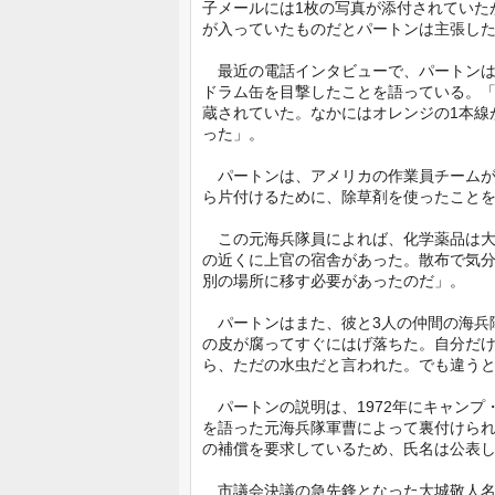
子メールには1枚の写真が添付されていた
が入っていたものだとパートンは主張し
最近の電話インタビューで、パートンは
ドラム缶を目撃したことを語っている。
蔵されていた。なかにはオレンジの1本線
った」。
パートンは、アメリカの作業員チームが
ら片付けるために、除草剤を使ったこと
この元海兵隊員によれば、化学薬品は大
の近くに上官の宿舎があった。散布で気
別の場所に移す必要があったのだ」。
パートンはまた、彼と3人の仲間の海兵
の皮が腐ってすぐにはげ落ちた。自分だけ
ら、ただの水虫だと言われた。でも違う
パートンの説明は、1972年にキャンプ
を語った元海兵隊軍曹によって裏付けら
の補償を要求しているため、氏名は公表
市議会決議の急先鋒となった大城敬人名