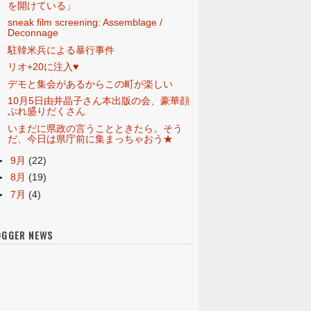
を開けている」
sneak film screening: Assemblage /
Deconnage
駐韓米兵による暴行事件
リオ+20に注入♥
デモと集会があるからこの町が楽しい
10月5日由井晶子さん本出版の会、豪華顔
ぶれ盛りだくさん
いまだに県政の言うことときたら。そう
だ、今日は県庁前に集まっちゃおう★
►
9月
(22)
►
8月
(19)
►
7月
(4)
OGGER NEWS