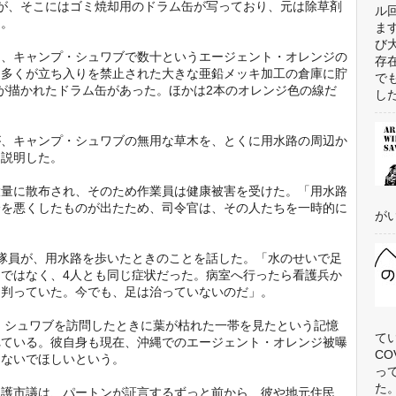
が、そこにはゴミ焼却用のドラム缶が写っており、元は除草剤
ル
た。
ま
び
、キャンプ・シュワブで数十というエージェント・オレンジの
存
「多くが立ち入りを禁止された大きな亜鉛メッキ加工の倉庫に貯
で
が描かれたドラム缶があった。ほかは2本のオレンジ色の線だ
した
、キャンプ・シュワブの無用な草木を、とくに用水路の周辺か
を説明した。
量に散布され、そのため作業員は健康被害を受けた。「用水路
分を悪くしたものが出たため、司令官は、その人たちを一時的に
がい
隊員が、用水路を歩いたときのことを話した。「水のせいで足
ではなく、4人とも同じ症状だった。病室へ行ったら看護兵か
と判っていた。今でも、足は治っていないのだ」。
・シュワブを訪問したときに葉が枯れた一帯を見たという記憶
て
れている。彼自身も現在、沖縄でのエージェント・オレンジ被曝
C
しないでほしいという。
っ
た
護市議は、パートンが証言するずっと前から、彼や地元住民