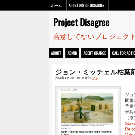
ホーム
A HISTORY OF DISAGREE
Project Disagree
合意してないプロジェク
ABOUT
ADMIN
AGENT ORANGE
CALL FOR ACTI
ジョン・ミッチェル枯葉剤
投稿者
GP
2011-10-20
時刻:
1:35
ジョ
問題
予定
米兵
（原
Stake
Reloc
Veter