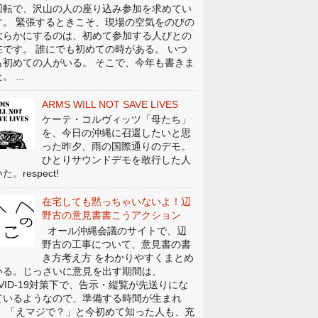
回転で、沢山の人の座り込み参加を求めてい
す。 緊張するときこそ、現場の空気をのびの
大らかにするのは、初めて参加する人びとの
在です。 誰にでも初めての時がある。 いつ
も初めての人がいる。 そこで、今年も書きま
。 ...
ARMS WILL NOT SAVE LIVES
ケーテ・コルヴィッツ「母たち」
を、今日の沖縄に召還したいと思
った昨夕、雨の国際通りのデモ。
ひとりサウンドデモを敢行した人
た。respect!
在宅しても黙っちゃいないよ！辺
野古の意見書書こうアクション
オール沖縄会議のサイトで、辺
野古の工事について、意見書の書
き方考え方 をわかりやすくまとめ
いる。じっさいに意見を出す期間は、
OVID-19対策下で、告示・縦覧が先送りにな
ているようなので、準備する時間が生まれ
。 「えマジで？」と今初めて知った人も、充