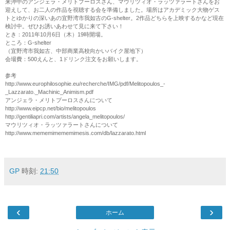
来沖中のアンジェラ・メリトプーロスさん、マウリツィオ・ラッツァラートさんをお
迎えして、お二人の作品を視聴する会を準備しました。場所はアカデミック大物ゲス
トとゆかりの深いあの宜野湾市我如古のG-shelter。2作品どちらを上映するかなど現在
検討中。ぜひお誘いあわせて見に来て下さい！
とき：2011年10月6日（木）19時開場。
ところ：G-shelter
（宜野湾市我如古、中部商業高校向かいバイク屋地下）
会場費：500えんと、1ドリンク注文をお願いします。
参考
http://www.europhilosophie.eu/recherche/IMG/pdf/Melitopoulos_-
_Lazzarato._Machinic_Animism.pdf
アンジェラ・メリトプーロスさんについて
http://www.eipcp.net/bio/melitopoulos
http://gentiliapri.com/artists/angela_melitopoulos/
マウリツィオ・ラッツァラートさんについて
http://www.mememimememimesis.com/db/lazzarato.html
GP
時刻:
21:50
‹
›
ホーム