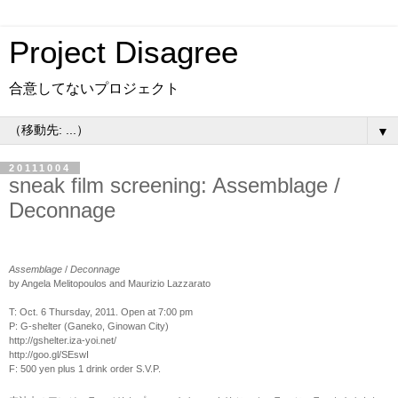
Project Disagree
合意してないプロジェクト
▼
20111004
sneak film screening: Assemblage /
Deconnage
Assemblage
/
Deconnage
by Angela Melitopoulos and Maurizio Lazzarato
T: Oct. 6 Thursday, 2011. Open at 7:00 pm
P: G-shelter (Ganeko, Ginowan City)
http://gshelter.iza-yoi.net/
http://goo.gl/SEswI
F: 500 yen plus 1 drink order S.V.P.