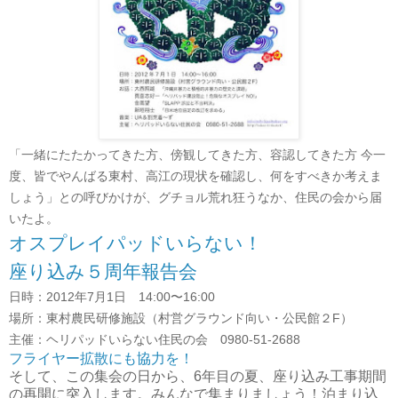
「一緒にたたかってきた方、傍観してきた方、容認してきた方 今一
度、皆でやんばる東村、高江の現状を確認し、何をすべきか考えま
しょう」との呼びかけが、グチョル荒れ狂うなか、住民の会から届
いたよ。
オスプレイパッドいらない！
座り込み５周年報告会
日時：2012年7月1日 14:00〜16:00
場所：東村農民研修施設（村営グラウンド向い・公民館２F）
主催：ヘリパッドいらない住民の会 0980-51-2688
フライヤー拡散にも協力を！
そして、この集会の日から、6年目の夏、座り込み工事期間
の再開に突入します。
みんなで集まりましょう！泊まり込