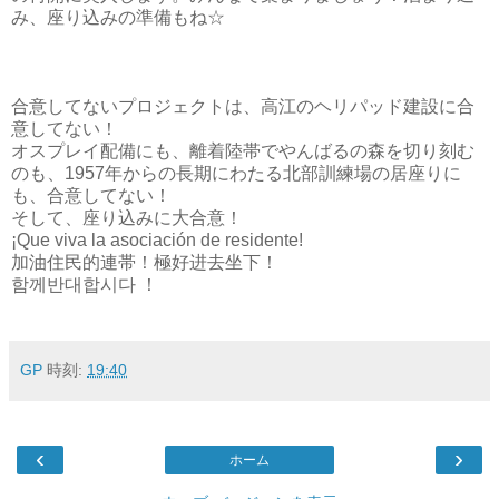
み、座り込みの準備もね☆
合意してないプロジェクトは、高江のヘリパッド建設に合
意してない！
オスプレイ配備にも、離着陸帯でやんばるの森を切り刻む
のも、1957年からの長期にわたる北部訓練場の居座りに
も、合意してない！
そして、座り込みに大合意！
¡Que viva la asociación de residente!
加油住民的連帯！極好进去坐下！
함께반대합시다 ！
GP
時刻:
19:40
‹
›
ホーム