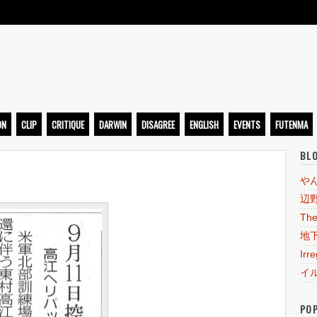
ト
ON
CLIP
CRITIQUE
DARWIN
DISAGREE
ENGLISH
EVENTS
FUTENMA
BL
や
辺
The
地
Irr
イ
PO