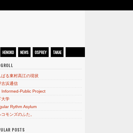
HENOKO
NEWS
OSPREY
TAKAE
OGROLL
んばる東村高江の現状
野古浜通信
 Informed-Public Project
下大学
egular Rythm Asylum
ルコモンズのふた。
PULAR POSTS