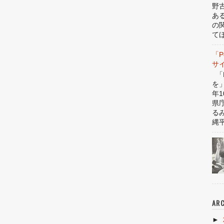
野
あ
の
てほ
「P
サ
「P
を
年1
県
る
縄平
ARC
►