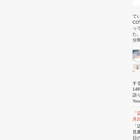
て
C
っ
た
分間
す
1
語
You
「
月
「
見
日