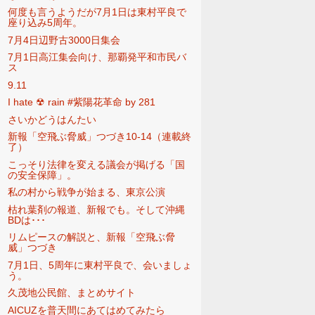
何度も言うようだが7月1日は東村平良で
座り込み5周年。
7月4日辺野古3000日集会
7月1日高江集会向け、那覇発平和市民バ
ス
9.11
I hate ☢ rain ‪#紫陽花革命‬ by 281
さいかどうはんたい
新報「空飛ぶ脅威」つづき10-14（連載終
了）
こっそり法律を変える議会が掲げる「国
の安全保障」。
私の村から戦争が始まる、東京公演
枯れ葉剤の報道、新報でも。そして沖縄
BDは･･･
リムピースの解説と、新報「空飛ぶ脅
威」つづき
7月1日、5周年に東村平良で、会いましょ
う。
久茂地公民館、まとめサイト
AICUZを普天間にあてはめてみたら