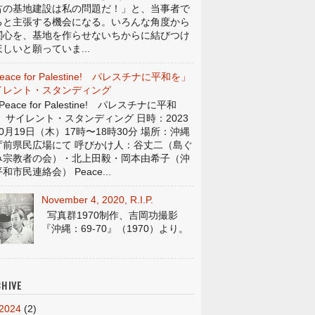
古の基地建設は私の問題だ！」と、当事者で
ると主張する機会になる。いろんな角度から
関心を、基地を作らせないちからに結びつけ
しいと願っていま...
eace for Palestine! パレスチナに平和を」
イレント・スタンディング
eace for Palestine! パレスチナに平和
」 サイレント・スタンディング 日時：2023
0月19日（木）17時〜18時30分 場所：沖縄
庁前県民広場にて 呼びかけ人：谷丈二（島ぐ
み宗教者の会）・北上田毅・岡本由希子（沖
和市民連絡会） Peace...
November 4, 2020, R.I.P.
写真群1970制作、吉岡功撮影
『沖縄：69-70』（1970）より。
HIVE
2024
(2)