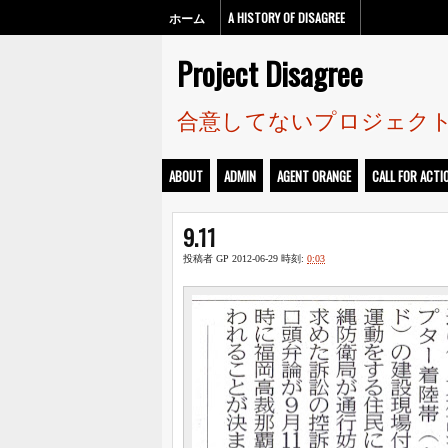
ホーム
A HISTORY OF DISAGREE
Project Disagree
合意してないプロジェク
ABOUT
ADMIN
AGENT ORANGE
CALL FOR ACTI
9.11
投稿者
GP
2012-06-29
時刻:
0:03