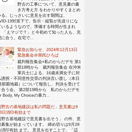
野古の工事について、意見書の書
き方考え方 をわかりやすくまとめ
いる。じっさいに意見を出す期間は、
OVID-19対策下で、告示・縦覧が先送りにな
ているようなので、準備する時間が生まれ
。 「えマジで？」と今初めて知った人も、充
に合う。在宅で...
緊急お知らせ、2024年12月13日
緊急集会＠県民ひろば
裁判報告集会×私のからだデモ 第1
部18時から 裁判報告集会 在沖米
軍兵士による、16歳未満女子に対
る誘拐・不同意性交罪の判決言い渡し（本日
4時那覇地裁）について報告し、判決を受けて
り合う会。 第2部19時から 私のからだデモ
r Body, My Choiceの暴力...
辺野古の基地建設は私の問題だ」意見書は9
28日消印有効まで
辺野古基地建設で意見書を出そう」 の件、意
書募集が始まっています。 締め切りは9月28
の消印有効 まで。 意見を出すことで、「辺