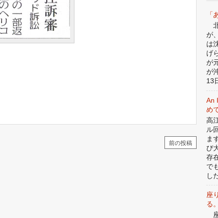
「
北
が
は
げ
が
が
13日
An 
めて
高
ル
ま
前の投稿
び
存
で
した
座
る
座