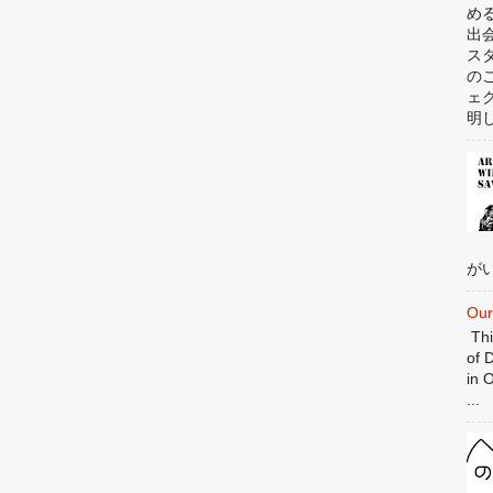
め
出
ス
の
ェ
明
がい
Our
Thi
of 
in 
...