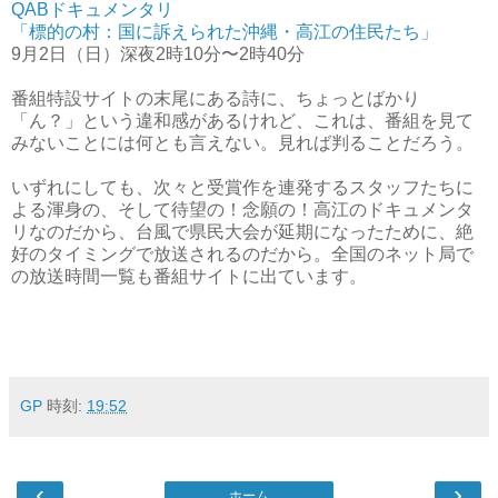
QABドキュメンタリ
「標的の村：国に訴えられた沖縄・高江の住民たち」
9月2日（日）深夜2時10分〜2時40分
番組特設サイトの末尾にある詩に、ちょっとばかり
「ん？」という違和感があるけれど、これは、番組を見て
みないことには何とも言えない。見れば判ることだろう。
いずれにしても、次々と受賞作を連発するスタッフたちに
よる渾身の、そして待望の！念願の！高江のドキュメンタ
リなのだから、台風で県民大会が延期になったために、絶
好のタイミングで放送されるのだから。全国のネット局で
の放送時間一覧も番組サイトに出ています。
GP
時刻:
19:52
‹
›
ホーム