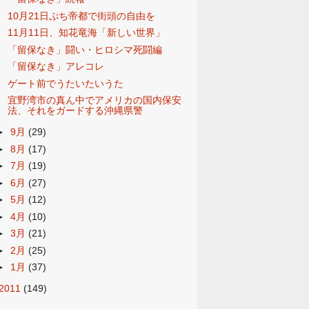
10月21日ぷち帝都で街頭の自由を
11月11日、知花竜海「新しい世界」
「留保なき」闘い・ヒロシマ死闘編
「留保なき」アレコレ
ゲート前でうたいたいうた
宜野湾市の真ん中でアメリカの国内保安
法、それをガードする沖縄県警
►
9月
(29)
►
8月
(17)
►
7月
(19)
►
6月
(27)
►
5月
(12)
►
4月
(10)
►
3月
(21)
►
2月
(25)
►
1月
(37)
2011
(149)