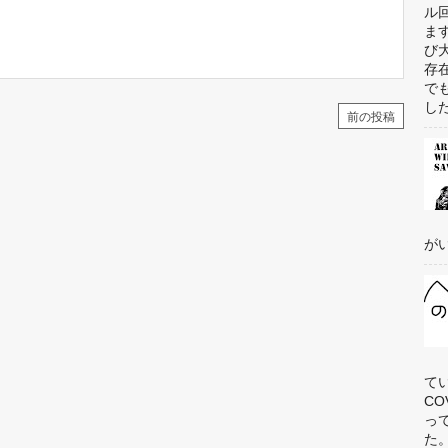
ル
ま
び
存
で
した
前の投稿
がい
て
C
っ
た