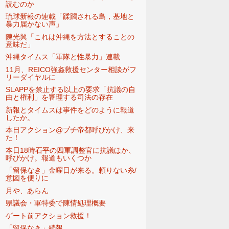
読むのか
琉球新報の連載「蹂躙される島，基地と
暴力届かない声」
陳光興「これは沖縄を方法とすることの
意味だ」
沖縄タイムス「軍隊と性暴力」連載
11月、REICO強姦救援センター相談がフ
リーダイヤルに
SLAPPを禁止する以上の要求「抗議の自
由と権利」を審理する司法の存在
新報とタイムスは事件をどのように報道
したか。
本日アクション@プチ帝都呼びかけ、来
た！
本日18時石平の四軍調整官に抗議ほか、
呼びかけ。報道もいくつか
「留保なき」金曜日が来る。頼りない糸/
意図を便りに
月や、あらん
県議会・軍特委で陳情処理概要
ゲート前アクション救援！
「留保なき」続報