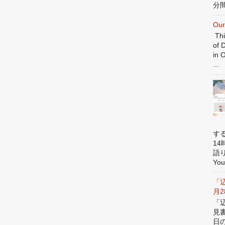
分間
Our
Thi
of 
in 
...
す
1
語
You
「
月
「
見
日