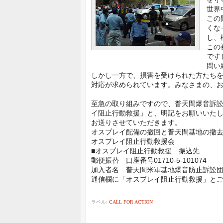
世界
この
くな
し、
この
です
問い
しかし一方で、損害を受けられた方たち
対応が求められています。みなさまの、
至急の取り組みですので、普天間爆音訴
イ阻止行動救援」と、明記をお願いいた
お送りさせていただきます。
オスプレイ配備の撤回と普天間基地の撤
オスプレイ阻止行動救援会
■オスプレイ阻止行動救援 振込先
郵便振替 口座番号01710-5-101074
加入者名 普天間米軍基地爆音防止訴訟
通信欄に「オスプレイ阻止行動救援」と
ラベル:
CALL FOR ACTION