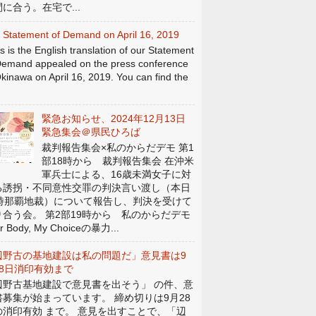
に合う。在宅で...
 Statement of Demand on April 16, 2019
s is the English translation of our Statement
Demand appealed on the press conference
Okinawa on April 16, 2019. You can find the
緊急お知らせ、2024年12月13日
緊急集会＠県民ひろば
裁判報告集会×私のからだデモ 第1
部18時から 裁判報告集会 在沖米
軍兵士による、16歳未満女子に対
る誘拐・不同意性交罪の判決言い渡し（本日
4時那覇地裁）について報告し、判決を受けて
り合う会。 第2部19時から 私のからだデモ
r Body, My Choiceの暴力...
辺野古の基地建設は私の問題だ」意見書は9
28日消印有効まで
辺野古基地建設で意見書を出そう」 の件、意
書募集が始まっています。 締め切りは9月28
の消印有効 まで。 意見を出すことで、「辺