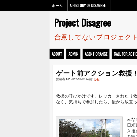
ホーム
A HISTORY OF DISAGREE
Project Disagree
合意してないプロジェク
ABOUT
ADMIN
AGENT ORANGE
CALL FOR ACTI
ゲート前アクション救援
投稿者
GP
2012-10-07
時刻:
0:42
救援の呼びかけです。レッカーされたり
なく、気持ちで参加したら、後から放置
みな
日米
き拒
を守