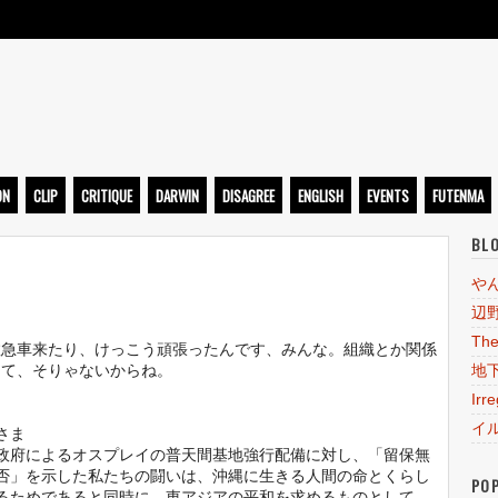
ト
ON
CLIP
CRITIQUE
DARWIN
DISAGREE
ENGLISH
EVENTS
FUTENMA
BL
！
や
辺
The
救急車来たり、けっこう頑張ったんです、みんな。組織とか関係
って、そりゃないからね。
地
Irr
イ
さま
政府によるオスプレイの普天間基地強行配備に対し、「留保無
否」を示した私たちの闘いは、沖縄に生きる人間の命とくらし
PO
るためであると同時に、東アジアの平和を求めるものとして、