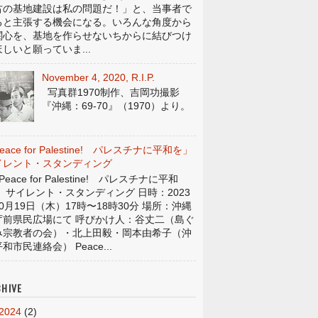
古の基地建設は私の問題だ！」と、当事者で
ると主張する機会になる。いろんな角度から
関心を、基地を作らせないちからに結びつけ
しいと願っていま...
November 4, 2020, R.I.P.
写真群1970制作、吉岡功撮影
『沖縄：69-70』（1970）より。
eace for Palestine! パレスチナに平和を」
イレント・スタンディング
eace for Palestine! パレスチナに平和
」 サイレント・スタンディング 日時：2023
0月19日（木）17時〜18時30分 場所：沖縄
庁前県民広場にて 呼びかけ人：谷丈二（島ぐ
み宗教者の会）・北上田毅・岡本由希子（沖
和市民連絡会） Peace...
HIVE
2024
(2)