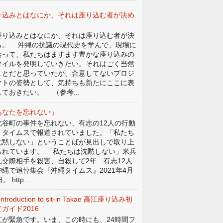
り込みとはなにか、それは座り込む者が決め
。
り込みとはなにか、それは座り込む者が決
る。 沖縄の抗議の現代史を学んで、現場に
会って、私たちはますます豊かな座り込みの
タイルを発明していきたい。それはごく当然
ことだと思っていたが、合意してないプロジ
クトの姿勢として、気持ちも新たにここに表
しておきたい。 （参考...
あなたを忘れない」
谷町の事件を忘れない、有志の12人の行動
、タイムスで報道されていました。「私たち
沈黙しない」ということばが見出しで取り上
られています。 「私たちは沈黙しない」米兵
元交際相手を殺害、自殺して2年 有志12人
沖縄で追悼集会『沖縄タイムス』2021年4月
。 http...
Introduction to sit-in Takae 高江座り込み初
ガイド2016
江が緊急です。いま、この時にも、24時間フ