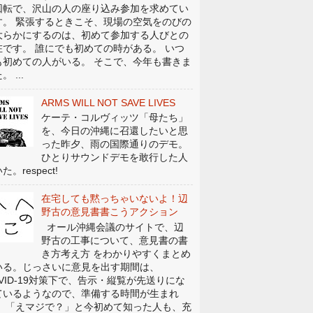
回転で、沢山の人の座り込み参加を求めてい
す。 緊張するときこそ、現場の空気をのびの
大らかにするのは、初めて参加する人びとの
在です。 誰にでも初めての時がある。 いつ
も初めての人がいる。 そこで、今年も書きま
。 ...
ARMS WILL NOT SAVE LIVES
ケーテ・コルヴィッツ「母たち」
を、今日の沖縄に召還したいと思
った昨夕、雨の国際通りのデモ。
ひとりサウンドデモを敢行した人
た。respect!
在宅しても黙っちゃいないよ！辺
野古の意見書書こうアクション
オール沖縄会議のサイトで、辺
野古の工事について、意見書の書
き方考え方 をわかりやすくまとめ
いる。じっさいに意見を出す期間は、
OVID-19対策下で、告示・縦覧が先送りにな
ているようなので、準備する時間が生まれ
。 「えマジで？」と今初めて知った人も、充