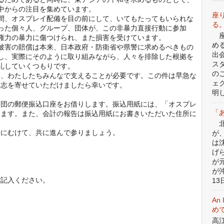
中からの注目を集めています。
座
間、オスプレイ配備を目の前にして、いてもたってもいられな
る
った個々人、グループ、団体が、この非暴力直接行動に参加
座
権力の暴力に傷つけられ、また損害を受けています。
め
被害の賠償は本来、日本政府・防衛省や県警に求めるべきもの
出
し、実際にそのように取り組みながら、人々を排除した根拠を
ス
糺していくつもりです。
の
を、わたしたちみんなで支えることが必要です。この件は早急な
ェ
お志を寄せていただけましたら幸いです。
明
訟団の郵便振込口座をお借りします。振込用紙には、「オスプレ
「
します。また、会計の報告は振込用紙にお書きいただいた住所に
北
去にむけて、共に進んで参りましょう。
が
は
げ
が
団
が
ご記入ください。
13日
An 
めて
高