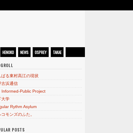
HENOKO
NEWS
OSPREY
TAKAE
OGROLL
んばる東村高江の現状
野古浜通信
 Informed-Public Project
下大学
egular Rythm Asylum
ルコモンズのふた。
PULAR POSTS