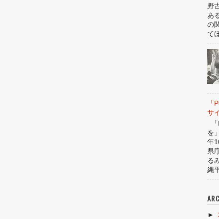
野
あ
の
てほ
「P
サ
「P
を
年1
県
る
縄平
ARC
►