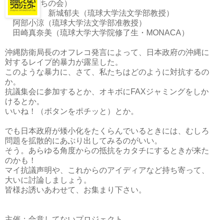
ちの会）
新城郁夫（琉球大学法文学部教授）
阿部小涼（琉球大学法文学部准教授）
田崎真奈美（琉球大学大学院修了生・MONACA）
沖縄防衛局長のオフレコ発言によって、日本政府の沖縄に
対するレイプ的暴力が露呈した。
このような暴力に、さて、私たちはどのように対抗するの
か。
抗議集会に参加するとか、オキボにFAXジャミングをしか
けるとか。
いいね！（ボタンをポチッと）とか。
でも日本政府が矮小化をたくらんでいるときには、むしろ
問題を拡散的にあぶり出してみるのがいい。
そう。あらゆる角度からの抵抗をカタチにするときが来た
のかも！
マイ抗議声明や、これからのアイディアなど持ち寄って、
大いに討論しましょう。
皆様お誘いあわせて、お集まり下さい。
主催：合意してないプロジェクト