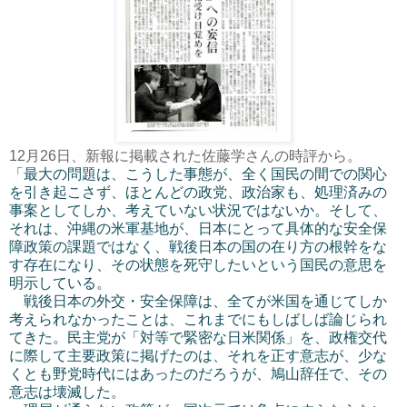
12月26日、新報に掲載された佐藤学さんの時評から。
「最大の問題は、こうした事態が、全く国民の間での関心
を引き起こさず、ほとんどの政党、政治家も、処理済みの
事案としてしか、考えていない状況ではないか。そして、
それは、沖縄の米軍基地が、日本にとって具体的な安全保
障政策の課題ではなく、戦後日本の国の在り方の根幹をな
す存在になり、その状態を死守したいという国民の意思を
明示している。
戦後日本の外交・安全保障は、全てが米国を通じてしか
考えられなかったことは、これまでにもしばしば論じられ
てきた。民主党が「対等で緊密な日米関係」を、政権交代
に際して主要政策に掲げたのは、それを正す意志が、少な
くとも野党時代にはあったのだろうが、鳩山辞任で、その
意志は壊滅した。