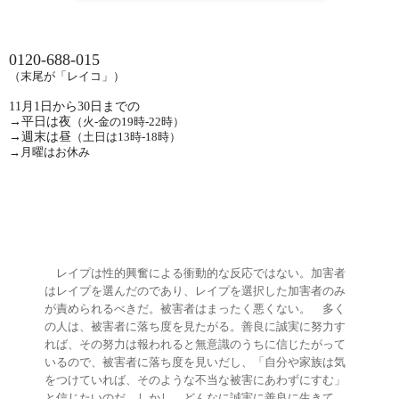
0120-688-015
（末尾が「レイコ」）
11
月
1
日から
30
日までの
→平日は夜
（火
-
金の
19
時
-22
時）
→週末は昼
（土日は
13
時
-18
時）
→月曜はお休み
レイプは性的興奮による衝動的な反応ではない。加害者
はレイプを選んだのであり、レイプを選択した加害者のみ
が責められるべきだ。被害者はまったく悪くない。
多く
の人は、被害者に落ち度を見たがる。善良に誠実に努力す
れば、その努力は報われると無意識のうちに信じたがって
いるので、被害者に落ち度を見いだし、「自分や家族は気
をつけていれば、そのような不当な被害にあわずにすむ」
と信じたいのだ。しかし、どんなに誠実に善良に生きて