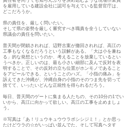
責任者を問うても知らんぷりを決め込むような現場作業員
を雇用している建設会社に認可を与えている監督官庁は、
どこだろうか。
県の責任を、厳しく問いたい。
そして県の姿勢を厳しく審究すべき職責を全うしていない
県議会の責任を問いたい。
普天間が閉鎖されれば、辺野古案が撤回されれば、高江の
工事もなくなるだろうという誤解がある。「大は小を兼ね
る」的な発想というのか、考えることを放棄しているとい
うべきか。正しいのは、最も小さい細部に及んで反対を表
明することで、その反対の立ち位置がホンモノであること
をアピールできる、ということのハズ。「小指の痛み」を
訴えてきた沖縄が、沖縄自身の小指のそのつま先を切って
捨てて、いったいどんな正統性を得られるだろう。
毎日、普天間のゲートに集まる人たちの、その10分の1でい
いから、高江に向かって欲しい。高江の工事を止めましょ
う。
※写真は「あ！リュウキュウウラボシシジミ！」とか思っ
たけどウラの☆がいっぱい並んでた、そして写真ヘタす