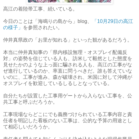
高江の着陸帯工事、続いている。
今日のことは「海鳴りの島から」blog、
「10月29日の高江
の様子」
を参照されたい。
仲井真県政の「お里が知れる」といった観があるだろう。
本当に仲井真知事の「県内移設無理・オスプレイ配備反
対」の姿勢を信じている人も、訪米して毅然とした態度を
見せたかのような上っ面に騙される人も、高江の工事がな
ぜ進行しているのか、率直に問うべきだ。誰も答えていな
いのに、工事が進み、森が破壊され、米国に対して沖縄が
オスプレイを歓迎しているしるしとなっている。
自分たちが設置した工事用ゲートから入らない工事を、公
共工事と呼ぶだろうか。
工事現場ならどこにでも義務づけられている工事内容と責
任者を明記した看板のない工事は、公的な予算の用途とし
て相応しいだろうか。