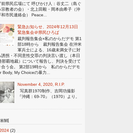
庁前県民広場にて 呼びかけ人：谷丈二（島ぐ
み宗教者の会）・北上田毅・岡本由希子（沖
和市民連絡会） Peace...
緊急お知らせ、2024年12月13日
緊急集会＠県民ひろば
裁判報告集会×私のからだデモ 第1
部18時から 裁判報告集会 在沖米
軍兵士による、16歳未満女子に対
る誘拐・不同意性交罪の判決言い渡し（本日
4時那覇地裁）について報告し、判決を受けて
り合う会。 第2部19時から 私のからだデモ
r Body, My Choiceの暴力...
November 4, 2020, R.I.P.
写真群1970制作、吉岡功撮影
『沖縄：69-70』（1970）より。
HIVE
2024
(2)