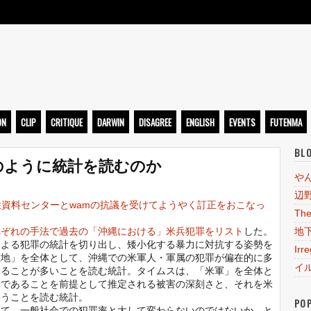
ト
ON
CLIP
CRITIQUE
DARWIN
DISAGREE
ENGLISH
EVENTS
FUTENMA
BL
のように統計を読むのか
や
辺
性資料センターとwamの抗議を受けてようやく訂正をおこなっ
The
れぞれの手法で過去の「沖縄における」米兵犯罪をリスト
した。
地
による犯罪の統計を切り出し、矮小化する暴力に対抗する姿勢を
Irr
在地」を全体として、沖縄での米軍人・軍属の犯罪が偏在的に多
イ
いることが多いことを読む統計。タイムスは、「米軍」を全体と
角であることを前提として推定される被害の深刻さと、それを米
いうことを読む統計。
PO
て、一般社会での犯罪率と大して変わらないのではないか、と