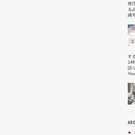
県
る
縄平
す
1
語
You
ARC
►