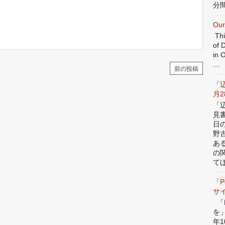
分間
Our
Thi
of 
in 
...
前の投稿
「
月
「
見
日
野
あ
の
てほ
「P
サ
「P
を
年1