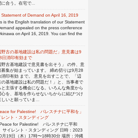
に合う。在宅で...
 Statement of Demand on April 16, 2019
s is the English translation of our Statement
Demand appealed on the press conference
Okinawa on April 16, 2019. You can find the
辺野古の基地建設は私の問題だ」意見書は9
28日消印有効まで
辺野古基地建設で意見書を出そう」 の件、意
書募集が始まっています。 締め切りは9月28
の消印有効 まで。 意見を出すことで、「辺
古の基地建設は私の問題だ！」と、当事者で
ると主張する機会になる。いろんな角度から
関心を、基地を作らせないちからに結びつけ
しいと願っていま...
eace for Palestine! パレスチナに平和を」
イレント・スタンディング
eace for Palestine! パレスチナに平和
」 サイレント・スタンディング 日時：2023
0月19日（木）17時〜18時30分 場所：沖縄