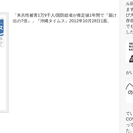
ル
ま
び
「米兵性被害1万9千人/国防総省が推定値1年間で『届け
存
出の7倍』」『沖縄タイムス』2012年10月28日1面。
で
した
がい
て
C
っ
た