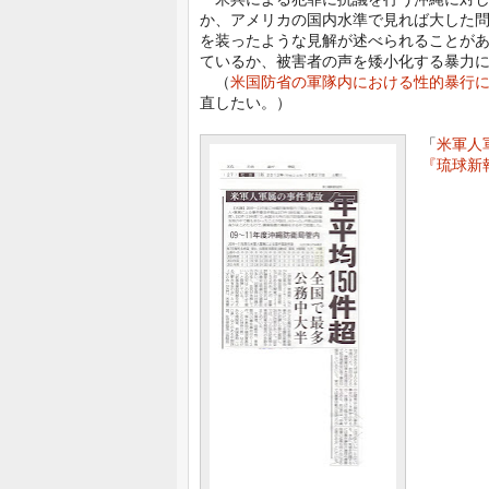
か、アメリカの国内水準で見れば大した
を装ったような見解が述べられることが
ているか、被害者の声を矮小化する暴力に
（
米国防省の軍隊内における性的暴行に
直したい。）
「
米軍人
『琉球新報