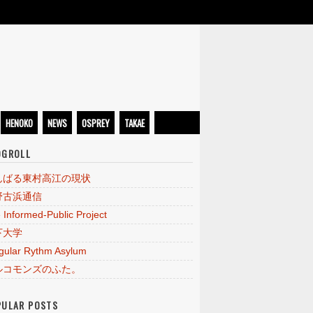
HENOKO
NEWS
OSPREY
TAKAE
OGROLL
んばる東村高江の現状
野古浜通信
 Informed-Public Project
下大学
egular Rythm Asylum
ルコモンズのふた。
PULAR POSTS