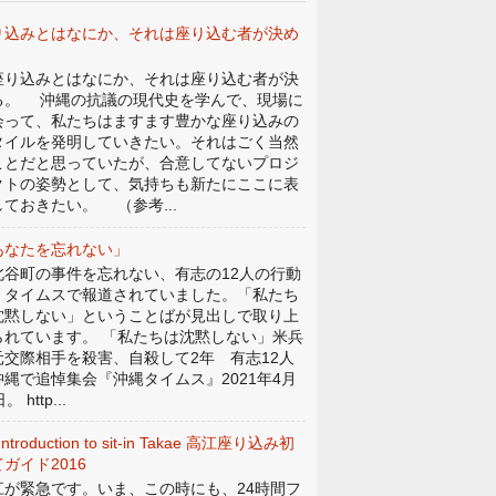
り込みとはなにか、それは座り込む者が決め
。
り込みとはなにか、それは座り込む者が決
る。 沖縄の抗議の現代史を学んで、現場に
会って、私たちはますます豊かな座り込みの
タイルを発明していきたい。それはごく当然
ことだと思っていたが、合意してないプロジ
クトの姿勢として、気持ちも新たにここに表
しておきたい。 （参考...
あなたを忘れない」
谷町の事件を忘れない、有志の12人の行動
、タイムスで報道されていました。「私たち
沈黙しない」ということばが見出しで取り上
られています。 「私たちは沈黙しない」米兵
元交際相手を殺害、自殺して2年 有志12人
沖縄で追悼集会『沖縄タイムス』2021年4月
。 http...
Introduction to sit-in Takae 高江座り込み初
ガイド2016
江が緊急です。いま、この時にも、24時間フ