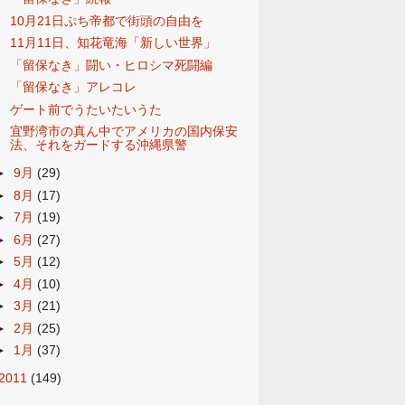
10月21日ぷち帝都で街頭の自由を
11月11日、知花竜海「新しい世界」
「留保なき」闘い・ヒロシマ死闘編
「留保なき」アレコレ
ゲート前でうたいたいうた
宜野湾市の真ん中でアメリカの国内保安
法、それをガードする沖縄県警
►
9月
(29)
►
8月
(17)
►
7月
(19)
►
6月
(27)
►
5月
(12)
►
4月
(10)
►
3月
(21)
►
2月
(25)
►
1月
(37)
2011
(149)