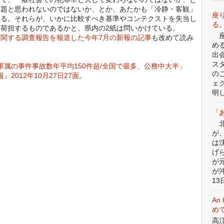
問題と思われないのではないか、とか、あたかも「冷静・客観」
座
ある。それらが、いかに比較すべき基準やコンテクストを失当し
る
荷担するものであるかと、県内の2紙は問いかけている。
座
関する調査報告を報道した今年7月の新報の記事
も改めて読み
め
出
ス
軍属の事件事故数年平均150件超/全国で最多、公務中大半」
の
』2012年10月27日27面
。
ェ
明
「
北
が
は
げ
が
が
13日
An 
めて
高