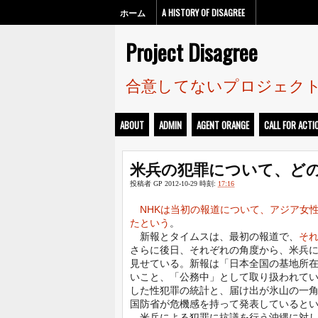
ホーム
A HISTORY OF DISAGREE
Project Disagree
合意してないプロジェク
ABOUT
ADMIN
AGENT ORANGE
CALL FOR ACTI
米兵の犯罪について、ど
投稿者
GP
2012-10-29
時刻:
17:16
NHKは当初の報道について、アジア女
たという
。
新報とタイムスは、最初の報道で、
そ
さらに後日、それぞれの角度から、米兵
見せている。新報は「日本全国の基地所
いこと、「公務中」として取り扱われて
した性犯罪の統計と、届け出が氷山の一
国防省が危機感を持って発表していると
米兵による犯罪に抗議を行う沖縄に対し