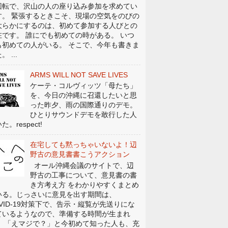
回転で、沢山の人の座り込み参加を求めてい
す。 緊張するときこそ、現場の空気をのびの
大らかにするのは、初めて参加する人びとの
在です。 誰にでも初めての時がある。 いつ
も初めての人がいる。 そこで、今年も書きま
。 ...
ARMS WILL NOT SAVE LIVES
ケーテ・コルヴィッツ「母たち」
を、今日の沖縄に召還したいと思
った昨夕、雨の国際通りのデモ。
ひとりサウンドデモを敢行した人
た。respect!
在宅しても黙っちゃいないよ！辺
野古の意見書書こうアクション
オール沖縄会議のサイトで、辺
野古の工事について、意見書の書
き方考え方 をわかりやすくまとめ
いる。じっさいに意見を出す期間は、
OVID-19対策下で、告示・縦覧が先送りにな
ているようなので、準備する時間が生まれ
。 「えマジで？」と今初めて知った人も、充