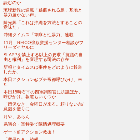
読むのか
琉球新報の連載「蹂躙される島，基地と
暴力届かない声」
陳光興「これは沖縄を方法とすることの
意味だ」
沖縄タイムス「軍隊と性暴力」連載
11月、REICO強姦救援センター相談がフ
リーダイヤルに
SLAPPを禁止する以上の要求「抗議の自
由と権利」を審理する司法の存在
新報とタイムスは事件をどのように報道
したか。
本日アクション@プチ帝都呼びかけ、来
た！
本日18時石平の四軍調整官に抗議ほか、
呼びかけ。報道もいくつか
「留保なき」金曜日が来る。頼りない糸/
意図を便りに
月や、あらん
県議会・軍特委で陳情処理概要
ゲート前アクション救援！
「留保なき」続報