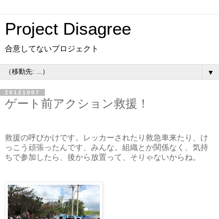
Project Disagree
合意してないプロジェクト
▼
20121007
ゲート前アクション救援！
救援の呼びかけです。レッカーされたり救急車来たり、け
っこう頑張ったんです、みんな。組織とか関係なく、気持
ちで参加したら、後から放置って、そりゃないからね。