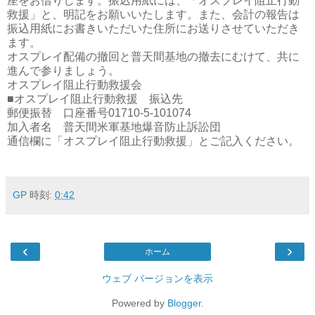
座をお借りします。振込用紙には、「オスプレイ阻止行動
救援」と、明記をお願いいたします。また、会計の報告は
振込用紙にお書きいただいた住所にお送りさせていただき
ます。
オスプレイ配備の撤回と普天間基地の撤去にむけて、共に
進んで参りましょう。
オスプレイ阻止行動救援会
■オスプレイ阻止行動救援 振込先
郵便振替 口座番号01710-5-101074
加入者名 普天間米軍基地爆音防止訴訟団
通信欄に「オスプレイ阻止行動救援」とご記入ください。
GP
時刻:
0:42
‹
›
ホーム
ウェブ バージョンを表示
Powered by
Blogger
.