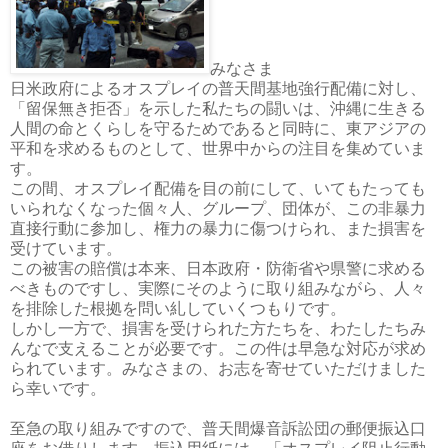
みなさま
日米政府によるオスプレイの普天間基地強行配備に対し、
「留保無き拒否」を示した私たちの闘いは、沖縄に生きる
人間の命とくらしを守るためであると同時に、東アジアの
平和を求めるものとして、世界中からの注目を集めていま
す。
この間、オスプレイ配備を目の前にして、いてもたっても
いられなくなった個々人、グループ、団体が、この非暴力
直接行動に参加し、権力の暴力に傷つけられ、また損害を
受けています。
この被害の賠償は本来、日本政府・防衛省や県警に求める
べきものですし、実際にそのように取り組みながら、人々
を排除した根拠を問い糺していくつもりです。
しかし一方で、損害を受けられた方たちを、わたしたちみ
んなで支えることが必要です。この件は早急な対応が求め
られています。みなさまの、お志を寄せていただけました
ら幸いです。
至急の取り組みですので、普天間爆音訴訟団の郵便振込口