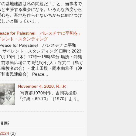
古の基地建設は私の問題だ！」と、当事者で
ると主張する機会になる。いろんな角度から
関心を、基地を作らせないちからに結びつけ
しいと願っていま...
eace for Palestine! パレスチナに平和を」
イレント・スタンディング
eace for Palestine! パレスチナに平和
」 サイレント・スタンディング 日時：2023
0月19日（木）17時〜18時30分 場所：沖縄
庁前県民広場にて 呼びかけ人：谷丈二（島ぐ
み宗教者の会）・北上田毅・岡本由希子（沖
和市民連絡会） Peace...
November 4, 2020, R.I.P.
写真群1970制作、吉岡功撮影
『沖縄：69-70』（1970）より。
HIVE
2024
(2)