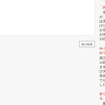
「
北
が
は
げ
が
が
13日
前の投稿
An 
めて
高
ル
ま
び
存
で
した
座
る
座