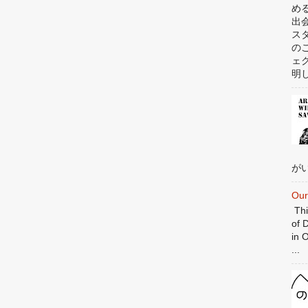
め
出
ス
の
ェ
明
がい
Our
Thi
of 
in 
...