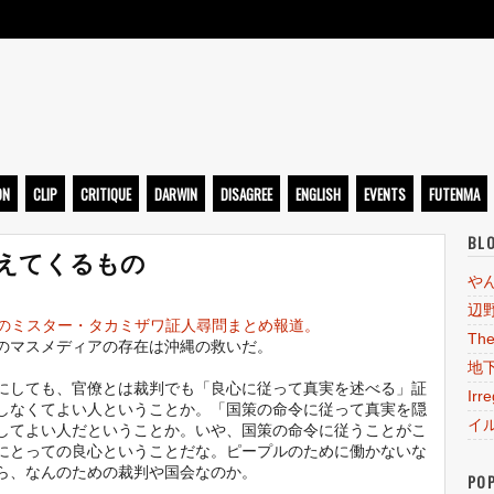
ト
ON
CLIP
CRITIQUE
DARWIN
DISAGREE
ENGLISH
EVENTS
FUTENMA
BL
えてくるもの
や
辺
Bのミスター・タカミザワ証人尋問まとめ報道。
The
のマスメディアの存在は沖縄の救いだ。
地
にしても、官僚とは裁判でも「良心に従って真実を述べる」証
Irr
しなくてよい人ということか。「国策の命令に従って真実を隠
イ
してよい人だということか。いや、国策の命令に従うことがこ
にとっての良心ということだな。ピープルのために働かないな
ら、なんのための裁判や国会なのか。
PO