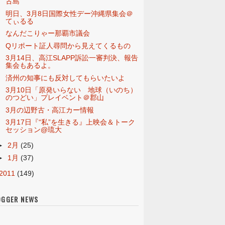
古島
明日、3月8日国際女性デー沖縄県集会＠
てぃるる
なんだこりゃー那覇市議会
Qリポート証人尋問から見えてくるもの
3月14日、高江SLAPP訴訟一審判決、報告
集会もあるよ。
済州の知事にも反対してもらいたいよ
3月10日「原発いらない 地球（いのち）
のつどい」プレイベント＠郡山
3月の辺野古・高江カー情報
3月17日『“私”を生きる』上映会＆トーク
セッション@琉大
►
2月
(25)
►
1月
(37)
2011
(149)
OGGER NEWS