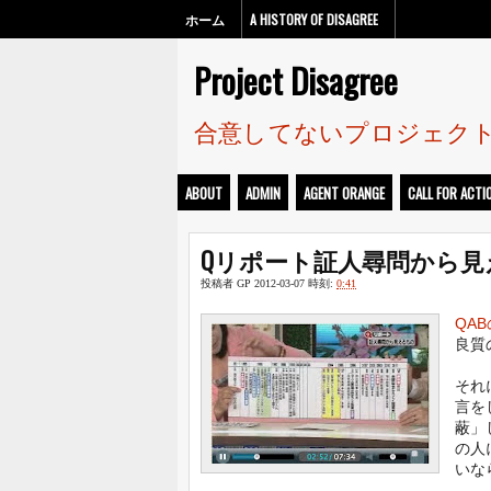
ホーム
A HISTORY OF DISAGREE
Project Disagree
合意してないプロジェク
ABOUT
ADMIN
AGENT ORANGE
CALL FOR ACTI
Qリポート証人尋問から見
投稿者
GP
2012-03-07
時刻:
0:41
QA
良質
それ
言を
蔽」
の人
いな