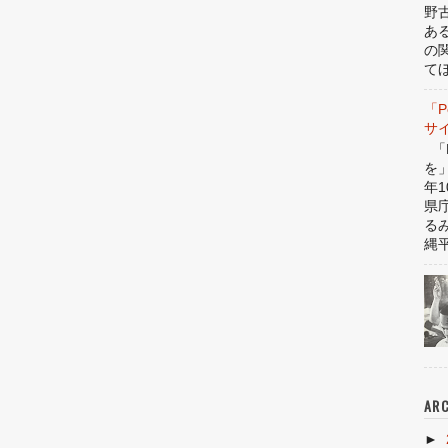
野
あ
の
てほ
「P
サ
「P
を
年1
県
る
縄平
ARC
►