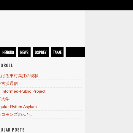
HENOKO
NEWS
OSPREY
TAKAE
OGROLL
んばる東村高江の現状
野古浜通信
 Informed-Public Project
下大学
egular Rythm Asylum
ルコモンズのふた。
PULAR POSTS