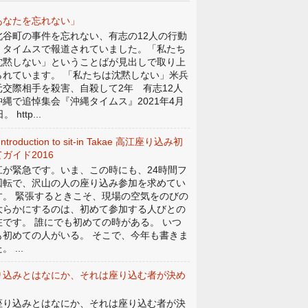
あなたを忘れない」
谷町の事件を忘れない、有志の12人の行動
、タイムスで報道されていました。「私たち
沈黙しない」ということばが見出しで取り上
られています。 「私たちは沈黙しない」米兵
元交際相手を殺害、自殺して2年 有志12人
沖縄で追悼集会『沖縄タイムス』2021年4月
。 http...
Introduction to sit-in Takae 高江座り込み初
ガイド2016
江が緊急です。いま、この時にも、24時間フ
回転で、沢山の人の座り込み参加を求めてい
す。 緊張するときこそ、現場の空気をのびの
大らかにするのは、初めて参加する人びとの
在です。 誰にでも初めての時がある。 いつ
も初めての人がいる。 そこで、今年も書きま
。 ...
り込みとはなにか、それは座り込む者が決め
。
り込みとはなにか、それは座り込む者が決