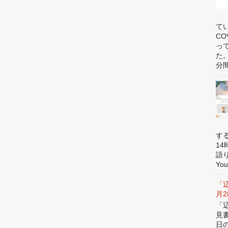
て
C
っ
た
分間
す
1
語
You
「
月
「
見
日