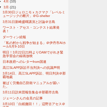
►
4月
(10)
▼
3月
(21)
3月30日ジェロニモｘカクマク「レベルミ
ュージックの断片」＠G-shelter
3月31日新崎盛暉講演と討論＠古島
ワースト・アセス・コンテスト結果発
表！
ダーウィン続報
「私の村から戦争が始まる」＠伊丹市AIホ
ール5月9-10日
明日！3月22日21時よりOAMでがれき緊
急学習会の録画放映
日本政府へのレターfrom国連
高江SLAPP訴訟不当判決への抗議声明
3月14日、高江SLAPP訴訟、明日判決＠那
覇地裁
被ばく労働自己防衛マニュアルが届い
た。
3月11日訪米団報告集会＠那覇市古島
ジェーンさんの会見の記事
3月10日「白紙撤回！！」辺野古アセス＠