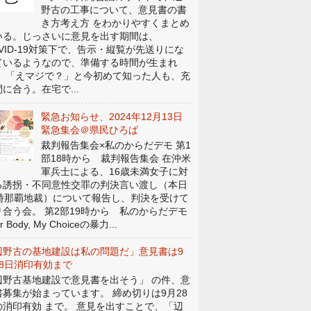
野古の工事について、意見書の書
き方考え方 をわかりやすくまとめ
いる。じっさいに意見を出す期間は、
OVID-19対策下で、告示・縦覧が先送りにな
ているようなので、準備する時間が生まれ
。 「えマジで？」と今初めて知った人も、充
に合う。在宅で...
緊急お知らせ、2024年12月13日
緊急集会＠県民ひろば
裁判報告集会×私のからだデモ 第1
部18時から 裁判報告集会 在沖米
軍兵士による、16歳未満女子に対
る誘拐・不同意性交罪の判決言い渡し（本日
4時那覇地裁）について報告し、判決を受けて
り合う会。 第2部19時から 私のからだデモ
r Body, My Choiceの暴力...
辺野古の基地建設は私の問題だ」意見書は9
28日消印有効まで
辺野古基地建設で意見書を出そう」 の件、意
書募集が始まっています。 締め切りは9月28
の消印有効 まで。 意見を出すことで、「辺