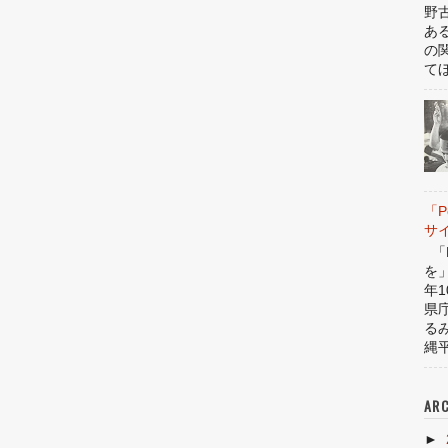
野
あ
の
てほ
「P
サ
「P
を
年1
県
る
縄平
ARC
►