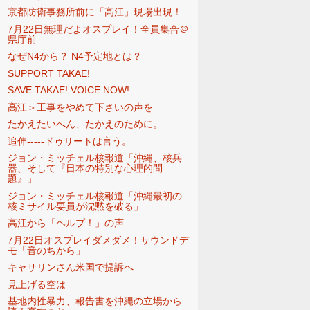
京都防衛事務所前に「高江」現場出現！
7月22日無理だよオスプレイ！全員集合＠
県庁前
なぜN4から？ N4予定地とは？
SUPPORT TAKAE!
SAVE TAKAE! VOICE NOW!
高江＞工事をやめて下さいの声を
たかえたいへん、たかえのために。
追伸-----ドゥリートは言う。
ジョン・ミッチェル核報道「沖縄、核兵
器、そして『日本の特別な心理的問
題』」
ジョン・ミッチェル核報道「沖縄最初の
核ミサイル要員が沈黙を破る」
高江から「ヘルプ！」の声
7月22日オスプレイダメダメ！サウンドデ
モ「音のちから」
キャサリンさん米国で提訴へ
見上げる空は
基地内性暴力、報告書を沖縄の立場から