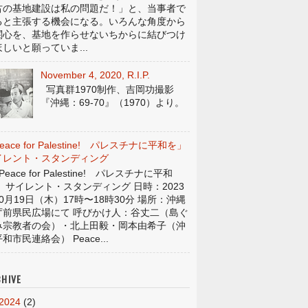
古の基地建設は私の問題だ！」と、当事者で
ると主張する機会になる。いろんな角度から
関心を、基地を作らせないちからに結びつけ
しいと願っていま...
November 4, 2020, R.I.P.
写真群1970制作、吉岡功撮影
『沖縄：69-70』（1970）より。
eace for Palestine! パレスチナに平和を」
イレント・スタンディング
eace for Palestine! パレスチナに平和
」 サイレント・スタンディング 日時：2023
0月19日（木）17時〜18時30分 場所：沖縄
庁前県民広場にて 呼びかけ人：谷丈二（島ぐ
み宗教者の会）・北上田毅・岡本由希子（沖
和市民連絡会） Peace...
HIVE
2024
(2)