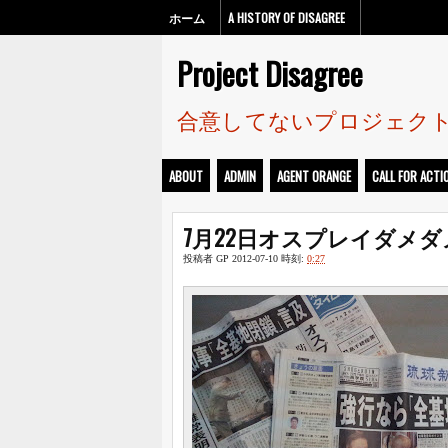
ホーム
A HISTORY OF DISAGREE
Project Disagree
合意してないプロジェク
ABOUT
ADMIN
AGENT ORANGE
CALL FOR ACTI
7月22日オスプレイダメ
投稿者
GP
2012-07-10
時刻:
0:27