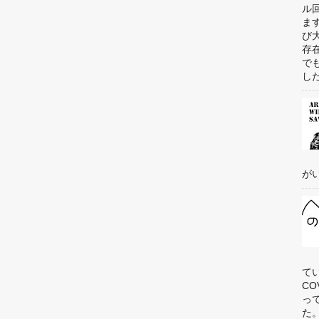
ル
ま
び
存
で
した
がい
て
C
っ
た