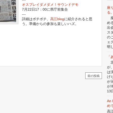
オスプレイダメダメ！サウンドデモ
座
7月22日17：00に県庁前集合
る
---
座
詳細はボチボチ、
高江blog
に紹介されると思
め
う。準備からの参加も楽しいハズ。
出
ス
の
ェ
明
「
北
が
は
前の投稿
げ
が
が
13日
An 
めて
高