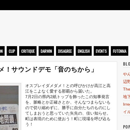
ト
ON
CLIP
CRITIQUE
DARWIN
DISAGREE
ENGLISH
EVENTS
FUTENMA
BL
ダメ！サウンドデモ「音のちから」
や
辺
オスプレイダメダメ！との呼びかけが高江と高
The
江をこよなく愛する那覇から届いた。
7月2日の県内2紙トップを飾ったこの知事発言
地
を、脈略とか正確さとか、そんなつまらないも
Irr
ので切り縮めずに、勝手に自分たちのものにし
イ
てしまおうと思っていた矢先の、佳い知らせ。
町は表現のために使おう！町に現場を呼び込も
う！
PO
---