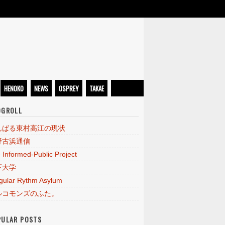
HENOKO
NEWS
OSPREY
TAKAE
OGROLL
んばる東村高江の現状
野古浜通信
 Informed-Public Project
下大学
egular Rythm Asylum
ルコモンズのふた。
PULAR POSTS