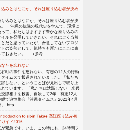
り込みとはなにか、それは座り込む者が決め
。
り込みとはなにか、それは座り込む者が決
る。 沖縄の抗議の現代史を学んで、現場に
会って、私たちはますます豊かな座り込みの
タイルを発明していきたい。それはごく当然
ことだと思っていたが、合意してないプロジ
クトの姿勢として、気持ちも新たにここに表
しておきたい。 （参考...
あなたを忘れない」
谷町の事件を忘れない、有志の12人の行動
、タイムスで報道されていました。「私たち
沈黙しない」ということばが見出しで取り上
られています。 「私たちは沈黙しない」米兵
元交際相手を殺害、自殺して2年 有志12人
沖縄で追悼集会『沖縄タイムス』2021年4月
。 http...
Introduction to sit-in Takae 高江座り込み初
ガイド2016
江が緊急です。いま、この時にも、24時間フ