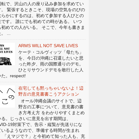
回転で、沢山の人の座り込み参加を求めてい
す。 緊張するときこそ、現場の空気をのびの
大らかにするのは、初めて参加する人びとの
在です。 誰にでも初めての時がある。 いつ
も初めての人がいる。 そこで、今年も書きま
。 ...
ARMS WILL NOT SAVE LIVES
ケーテ・コルヴィッツ「母たち」
を、今日の沖縄に召還したいと思
った昨夕、雨の国際通りのデモ。
ひとりサウンドデモを敢行した人
た。respect!
在宅しても黙っちゃいないよ！辺
野古の意見書書こうアクション
オール沖縄会議のサイトで、辺
野古の工事について、意見書の書
き方考え方 をわかりやすくまとめ
いる。じっさいに意見を出す期間は、
OVID-19対策下で、告示・縦覧が先送りにな
ているようなので、準備する時間が生まれ
。 「えマジで？」と今初めて知った人も、充