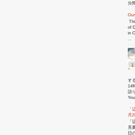
分間
Our
Thi
of 
in 
...
す
1
語
You
「
月
「
見
日