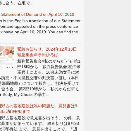
に合う。在宅で...
 Statement of Demand on April 16, 2019
s is the English translation of our Statement
Demand appealed on the press conference
Okinawa on April 16, 2019. You can find the
緊急お知らせ、2024年12月13日
緊急集会＠県民ひろば
裁判報告集会×私のからだデモ 第1
部18時から 裁判報告集会 在沖米
軍兵士による、16歳未満女子に対
る誘拐・不同意性交罪の判決言い渡し（本日
4時那覇地裁）について報告し、判決を受けて
り合う会。 第2部19時から 私のからだデモ
r Body, My Choiceの暴力...
辺野古の基地建設は私の問題だ」意見書は9
28日消印有効まで
辺野古基地建設で意見書を出そう」 の件、意
書募集が始まっています。 締め切りは9月28
の消印有効 まで。 意見を出すことで、「辺